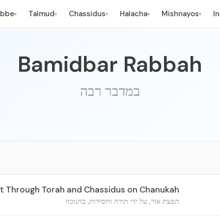
ebbe
Talmud
Chassidus
Halacha
Mishnayos
I
▾
▾
▾
▾
▾
Bamidbar Rabbah
במדבר רבה
t Through Torah and Chassidus on Chanukah
הפצת אור, על ידי תורה וחסידות, בחנוכה