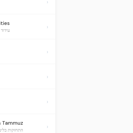
›
ties
›
עידוד 
›
›
›
is Tammuz
›
התחזקות בלימ