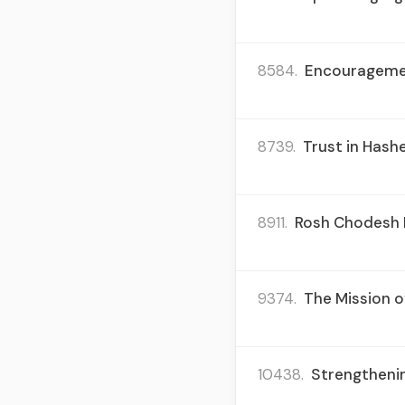
8584.
Encouragement
8739.
Trust in Hashe
8911.
Rosh Chodesh K
9374.
The Mission o
10438.
Strengtheni