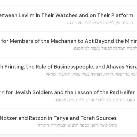
etween Leviim in Their Watches and on Their Platform
הבחנה בין לויים במשמרותם ועל דוכנם
for Members of the Machaneh to Act Beyond the Min
לחברי המחנה לפעול מעבר למינימום
 Printing, the Role of Businesspeople, and Ahavas Yisr
כה בהדפסת תורה, תפקיד בעלי עסק, ואהבת ישראל
n for Jewish Soldiers and the Lesson of the Red Heifer
דאגה רוחנית לחיילים יהודים ולקח פרה אדומה
 Notzer and Ratzon in Tanya and Torah Sources
כתיב נוצר ורצון בספר התניא ובמקורות התורה