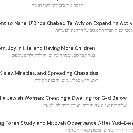
הפצת אור וחסידות בימי חנוכה
 to Nshei U'Bnos Chabad Tel Aviv on Expanding Activi
לנשי ובנות חב"ד תל אביב על הרחבת הפעולות
m, Joy in Life, and Having More Children
בטחון בהשם, שמחה בחיים, והולדת ילדים נוספים
islev, Miracles, and Spreading Chassidus
ראש חדש כסלו, נסים, והפצת חסידות
f a Jewish Woman: Creating a Dwelling for G-d Below
שליחותה של אשה יהודיה, יצירת דירה לה' למטה
ng Torah Study and Mitzvah Observance After Yud-Be
וד התורה ובקיום המצות לאחר י"ב תמוז