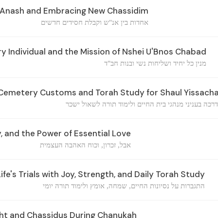
Anash and Embracing New Chassidim
אחדות בין אנ"ש וקבלת חסידים חדשים
y Individual and the Mission of Nshei U'Bnos Chabad
מנין כל יחיד ושליחות נשי ובנות חב"ד
Cemetery Customs and Torah Study for Shaul Yissach
רכה בעניני מנהגי בית החיים ולימוד תורה לשאול ישכר
, and the Power of Essential Love
אבל, זכרון, וכוח האהבה העצמית
e's Trials with Joy, Strength, and Daily Torah Study
התגברות על נסיונות החיים, שמחה, אומץ ולימוד תורה יומי
ht and Chassidus During Chanukah