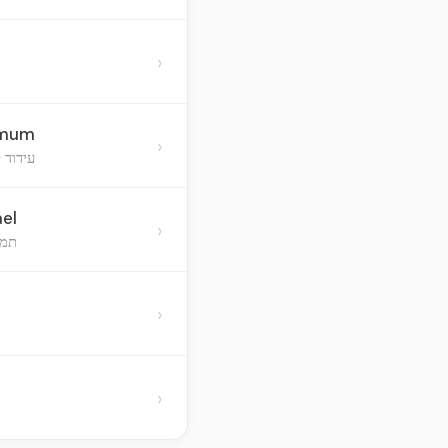
›
imum
›
עידוד 
ael
›
תמי
›
›