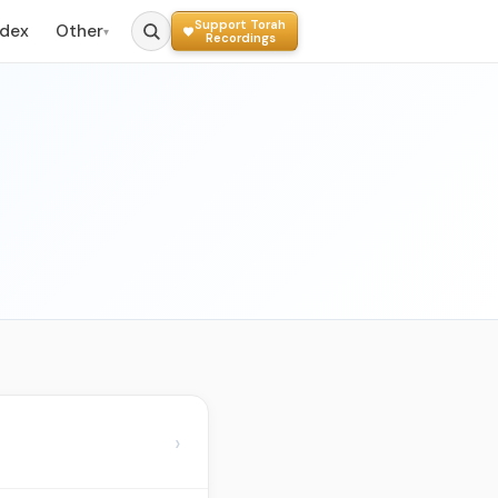
Support Torah
ndex
Other
▾
Recordings
›