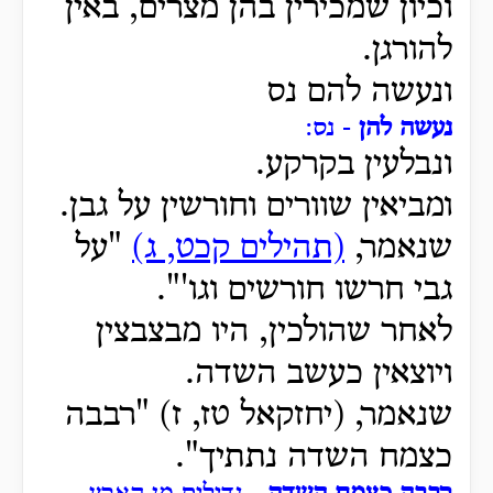
וכיון שמכירין בהן מצרים, באין
להורגן.
ונעשה להם נס
נעשה להן
- נס:
ונבלעין בקרקע.
ומביאין שוורים וחורשין על גבן.
שנאמר,
(תהילים קכט, ג)
"על
גבי חרשו חורשים וגו'".
לאחר שהולכין, היו מבצבצין
ויוצאין כעשב השדה.
שנאמר, (יחזקאל טז, ז) "רבבה
כצמח השדה נתתיך".