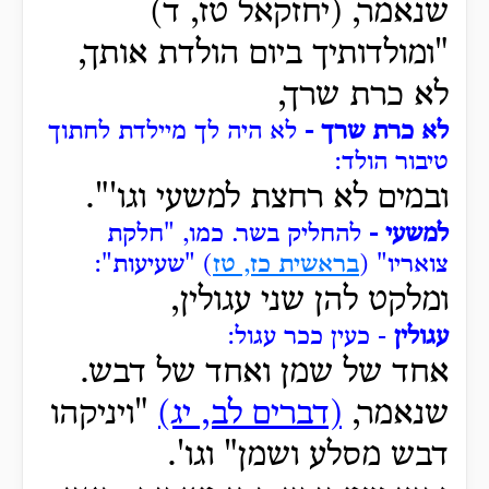
שנאמר, (יחזקאל טז, ד)
"ומולדותיך ביום הולדת אותך,
לא כרת שרך,
לא כרת שרך -
לא היה לך מיילדת לחתוך
טיבור הולד:
ובמים לא רחצת למשעי וגו'".
למשעי -
להחליק בשר.
כמו, "חלקת
צואריו" (
בראשית כז, טז
) "שעיעות":
ומלקט להן שני עגולין,
עגולין
- כעין ככר עגול:
אחד של שמן ואחד של דבש.
שנאמר,
(דברים לב, יג)
"ויניקהו
דבש מסלע ושמן" וגו'.