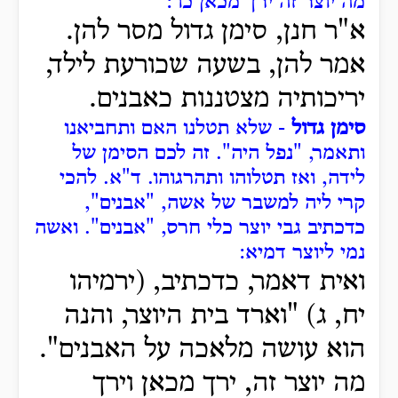
מה יוצר זה ירך מכאן כו':
א"ר חנן, סימן גדול
מסר להן.
אמר להן, בשעה שכורעת לילד,
יריכותיה מצטננות כאבנים.
סימן גדול
- שלא תטלנו האם ותחביאנו
ותאמר, "נפל היה".
זה לכם הסימן של
לידה, ואז תטלוהו ותהרגוהו.
ד"א.
להכי
קרי ליה למשבר של אשה, "אבנים",
כדכתיב גבי יוצר כלי חרס, "אבנים".
ואשה
נמי ליוצר דמיא:
ואית דאמר, כדכתיב, (ירמיהו
יח, ג) "וארד בית היוצר, והנה
הוא עושה מלאכה על האבנים".
מה יוצר זה, ירך מכאן וירך