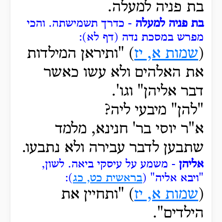
בת פניה למעלה.
בת פניה למעלה
- כדרך תשמישתה.
והכי
מפרש במסכת נדה (דף לא):
(
שמות א, יז
) "ותיראן
המילדות
את האלהים ולא עשו כאשר
דבר אליהן" וגו'.
"להן" מיבעי ליה?
א"ר יוסי בר' חנינא, מלמד
שתבען לדבר עבירה ולא נתבעו.
אליהן
- משמע על עיסקי ביאה.
לשון,
"ויבא
אליה" (
בראשית כט, כג
):
(
שמות א, יז
) "ותחיין
את
הילדים".