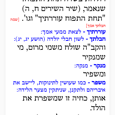
שנאמר, (שיר השירים ח, ה)
"תחת התפוח עוררתיך" וגו'.
[שמה
חבלתך אמך]
עוררתיך -
לצאת ממעי אמך:
חבלתך -
לשון חבלי יולדה (הושע יג, יג):
והקב"ה שולח משמי מרום, מי
שמנקיר
מנקר -
מנקה:
ומשפיר
משפר -
כמו שעושין לתינוקות, ליישב את
איבריהם ולתקנן, שניתקין מצער הלידה:
אותן, כחיה זו שמשפרת את
הולד.