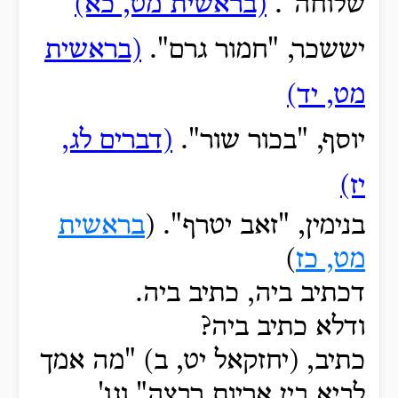
שלוחה".
(בראשית מט, כא)
יששכר, "חמור גרם".
(בראשית
מט, יד)
יוסף, "בכור שור".
(דברים לג,
יז)
בנימין, "זאב
יטרף".
(
בראשית
מט, כז
)
דכתיב ביה, כתיב ביה.
ודלא כתיב ביה?
כתיב, (יחזקאל יט, ב) "מה אמך
לביא בין אריות רבצה" וגו'.