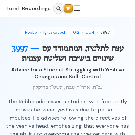
☰
Torah Recordings
Rebbe
Igroskodesh
012
004
3997
עצה לתלמיד, המתמודד עם
3997 —
שינויים בישיבה ושליטה עצמית
Advice for a Student Struggling with Yeshiva
Changes and Self-Control
ב"ה, אדר"ח טבת, תשט"ז ברוקלין.
The Rebbe addresses a student who frequently
moves between yeshivas due to personal
impulses. He advises following the directives of
the yeshiva head, emphasizing that everyone has
the ability to overcome their yetzer hara with