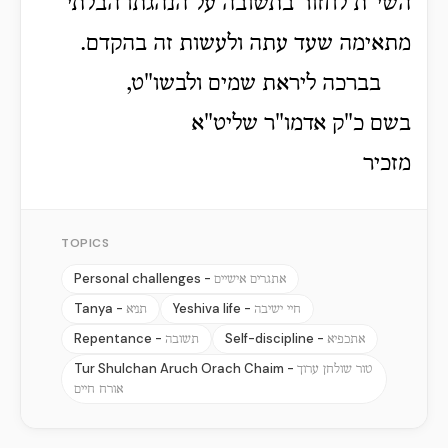
השי"ת לחזור בתשובה על הנהגתו הבלתי
מתאימה שעד עתה ולעשות זה בהקדם.
בברכה ליראת שמים ולבשו"ט,
בשם כ"ק אדמו"ר שליט"א
מזכיר
TOPICS
Personal challenges -
אתגרים אישיים
Tanya -
Yeshiva life -
חיי ישיבה
תניא
Repentance -
Self-discipline -
אתכפיא
תשובה
Tur Shulchan Aruch Orach Chaim -
טור שולחן ערוך
אורח חיים