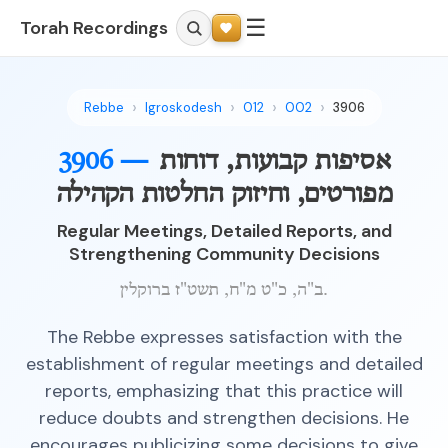
☰
Torah Recordings
Rebbe
Igroskodesh
012
002
3906
אסיפות קבועות, דוחות
3906 —
מפורטים, וחיזוק החלטות הקהילה
Regular Meetings, Detailed Reports, and
Strengthening Community Decisions
ב"ה, כ"ט מ"ח, תשט"ז ברוקלין.
The Rebbe expresses satisfaction with the
establishment of regular meetings and detailed
reports, emphasizing that this practice will
reduce doubts and strengthen decisions. He
encourages publicizing some decisions to give