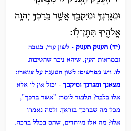
וּמִֽגָּרְנְךָ֖ וּמִיִּקְבֶ֑ךָ אֲשֶׁ֧ר בֵּֽרַכְךָ֛ יְהוָ֥ה
אֱלֹהֶ֖יךָ תִּתֶּן־לֽוֹ׃
(יד) העניק תעניק
- לשון עדי, בגובה
ובמראית העין.
שיהא ניכר שהטיבות
לו.
ויש מפרשים: לשון הטענה על צווארו:
מצאנך ומגרנך ומיקבך
- יכול אין לי אלא
אלו בלבד?
תלמוד לומר: "אשר ברכך",
מכל מה שברכך בוראך.
ולמה נאמרו
אלו?
מה אלו מיוחדים, שהם בכלל ברכה.