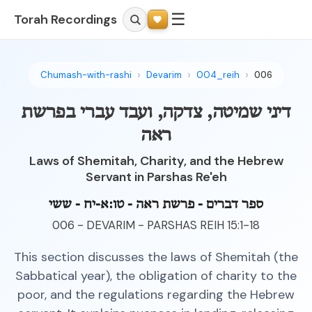
☰
Torah Recordings
Chumash-with-rashi
Devarim
004_reih
006
דיני שמיטה, צדקה, ועבד עברי בפרשת
ראה
Laws of Shemitah, Charity, and the Hebrew
Servant in Parshas Re'eh
ספר דברים - פרשת ראה - טו:א-יח - ששי
006 - DEVARIM - PARSHAS REIH 15:1-18
This section discusses the laws of Shemitah (the
Sabbatical year), the obligation of charity to the
poor, and the regulations regarding the Hebrew