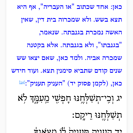
כאן:
אחד שכתוב "או העבריה", אף היא
תצא בשש.
ולא שמכרוה בית דין, שאין
האשה נמכרת בגנבתה.
שנאמר,
"בגנבתו", ולא בגנבתה.
אלא בקטנה
שמכרה אביה.
ולמד כאן, שאם יצאו שש
שנים קודם שתביא סימנין תצא.
ועוד חידש
כאן, (לקמן פסוק יד) "העניק תעניק":
[14]
יג וְכִֽי־תְשַׁלְּחֶ֥נּוּ חָפְשִׁ֖י מֵֽעִמָּ֑ךְ לֹ֥א
תְשַׁלְּחֶ֖נּוּ רֵיקָֽם׃
יד הַֽעֲנֵ֤יק תַּֽעֲנִיק֙ ל֔וֹ מִצֹּ֣אנְךָ֔