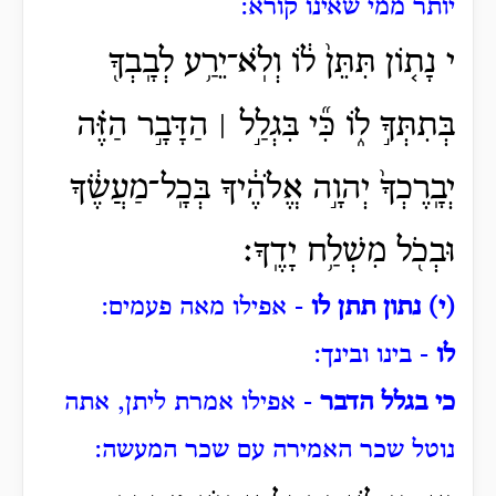
יותר ממי שאינו קורא:
י נָת֤וֹן תִּתֵּן֙ ל֔וֹ וְלֹֽא־יֵרַ֥ע לְבָֽבְךָ֖
בְּתִתְּךָ֣ ל֑וֹ כִּ֞י בִּגְלַ֣ל ׀ הַדָּבָ֣ר הַזֶּ֗ה
יְבָֽרֶכְךָ֙ יְהוָ֣ה אֱלֹהֶ֔יךָ בְּכָֽל־מַעֲשֶׂ֔ךָ
וּבְכֹ֖ל מִשְׁלַ֥ח יָדֶֽךָ׃
(י) נתון תתן לו
- אפילו מאה פעמים:
לו
- בינו ובינך:
כי בגלל הדבר
- אפילו אמרת ליתן, אתה
נוטל שכר האמירה עם שכר המעשה: