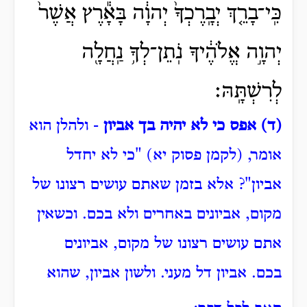
כִּֽי־בָרֵ֤ךְ יְבָֽרֶכְךָ֙ יְהוָ֔ה בָּאָ֕רֶץ אֲשֶׁר֙
יְהוָ֣ה אֱלֹהֶ֔יךָ נֹֽתֵן־לְךָ֥ נַֽחֲלָ֖ה
לְרִשְׁתָּֽהּ׃
(ד) אפס כי לא יהיה בך אביון
- ולהלן הוא
אומר, (לקמן פסוק יא) "כי לא יחדל
אביון"?
אלא בזמן שאתם עושים רצונו של
מקום, אביונים באחרים ולא בכם.
וכשאין
אתם עושים רצונו של מקום, אביונים
בכם.
אביון דל מעני.
ולשון אביון, שהוא