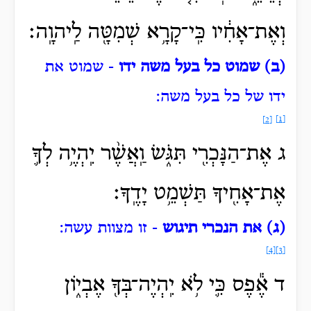
וְאֶת־אָחִ֔יו כִּֽי־קָרָ֥א שְׁמִטָּ֖ה לַֽיהוָֽה׃
(ב) שמוט כל בעל משה ידו
- שמוט את
ידו של כל בעל משה:
[1]
[2]
ג אֶת־הַנָּכְרִ֖י תִּגֹּ֑שׂ וַֽאֲשֶׁ֨ר יִֽהְיֶ֥ה לְךָ֛
אֶת־אָחִ֖יךָ תַּשְׁמֵ֥ט יָדֶֽךָ׃
(ג) את הנכרי תיגוש
- זו מצוות עשה:
[4]
[3]
ד אֶ֕פֶס כִּ֛י לֹ֥א יִֽהְיֶה־בְּךָ֖ אֶבְי֑וֹן