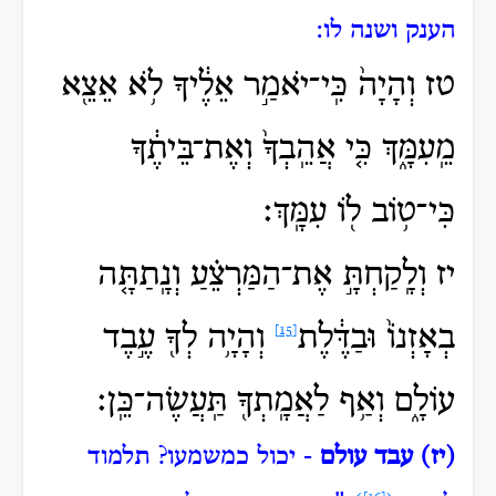
הענק ושנה לו:
טז וְהָיָה֙ כִּֽי־יֹאמַ֣ר אֵלֶ֔יךָ לֹ֥א אֵצֵ֖א
מֵֽעִמָּ֑ךְ כִּ֤י אֲהֵֽבְךָ֙ וְאֶת־בֵּיתֶ֔ךָ
כִּי־ט֥וֹב ל֖וֹ עִמָּֽךְ׃
יז וְלָֽקַחְתָּ֣ אֶת־הַמַּרְצֵ֗עַ וְנָֽתַתָּ֤ה
בְאָזְנוֹ֙ וּבַדֶּ֔לֶת
וְהָיָ֥ה לְךָ֖ עֶ֣בֶד
[15]
עוֹלָ֑ם וְאַ֥ף לַאֲמָֽתְךָ֖ תַּֽעֲשֶׂה־כֵּֽן׃
(יז) עבד עולם
- יכול כמשמעו?
תלמוד