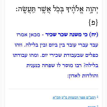
יְהוָ֣ה אֱלֹהֶ֔יךָ בְּכֹ֖ל אֲשֶׁ֥ר תַּֽעֲשֶֽׂה׃
{פ}
(יח) כי משנה שכר שכיר
- מכאן אמרו
עבד עברי עובד בין ביום ובין בלילה. וזהו
כפלים שבעבודת שכירי יום.
ומהו עבודתו
בלילה?
רבו מוסר לו שפחה כנענית
והולדות לאדון:
1
רמב"ם ספר המצוות מ"ע קמ"א
2