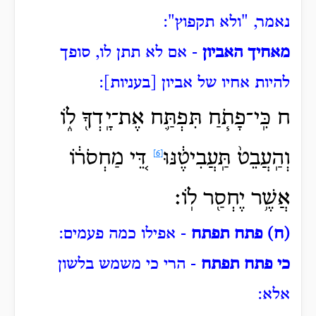
נאמר, "ולא תקפוץ":
מאחיך האביון
- אם לא תתן לו, סופך
להיות אחיו של אביון [בעניות]:
ח כִּֽי־פָתֹ֧חַ תִּפְתַּ֛ח אֶת־יָֽדְךָ֖ ל֑וֹ
וְהַֽעֲבֵט֙
תַּֽעֲבִיטֶ֔נּוּ
דֵּ֚י מַחְסֹר֔וֹ
[6]
אֲשֶׁ֥ר יֶחְסַ֖ר לֽוֹ׃
(ח) פתח תפתח
- אפילו כמה פעמים:
כי פתח תפתח
- הרי כי משמש בלשון
אלא: