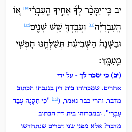
יב כִּֽי־יִמָּכֵ֨ר
לְךָ֜ אָחִ֣יךָ
הָֽעִבְרִ֗י
א֚וֹ
[10]
הָֽעִבְרִיָּ֔ה
וַעֲבָֽדְךָ֖ שֵׁ֣שׁ שָׁנִ֑ים
[12]
[11]
וּבַשָּׁנָה֙ הַשְּׁבִיעִ֔ת תְּשַׁלְּחֶ֥נּוּ חָפְשִׁ֖י
מֵֽעִמָּֽךְ׃
(יב) כי ימכר לך
- על ידי
אחרים.
שמכרוהו בית דין בגנבתו הכתוב
מדבר.
והרי כבר נאמר, (
[13]
"כִּי תִקְנֶה
עֶבֶד
עִבְרִי".
ובמכרוהו בית דין הכתוב
מדבר?
אלא מפני שני דברים שנתחדשו