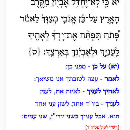
יא כִּ֛י לֹֽא־יֶחְדַּ֥ל אֶבְי֖וֹן מִקֶּ֣רֶב
הָאָ֑רֶץ עַל־כֵּ֞ן אָֽנֹכִ֤י מְצַוְּךָ֙ לֵאמֹ֔ר
פָּ֠תֹחַ תִּפְתַּ֨ח אֶת־יָֽדְךָ֜ לְאָחִ֧יךָ
לַֽעֲנִיֶּ֛ךָ וּלְאֶבְיֹֽנְךָ֖ בְּאַרְצֶֽךָ׃ {ס}
(יא) על כן
- מפני כן:
לאמר
- עצה לטובתך אני משיאך:
לאחיך לעניך
- לאיזה אח, לעני:
לעניך
- ביו"ד אחד, לשון עני אחד
הוא.
אבל ענייך בשני יודי"ן, שני עניים:
[רש"י לעיל פסוק ד]