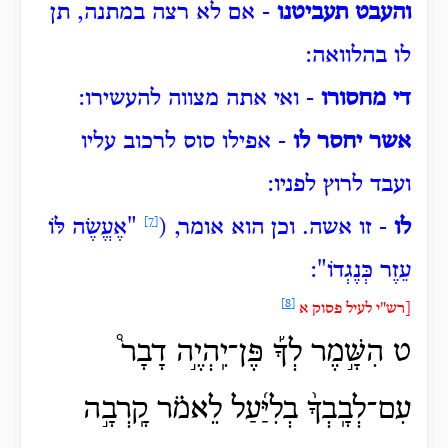
והעבט תעביטנו
- אם לא רצה במתנה, תן
לו בהלוואה:
די מחסורו
- ואי אתה מצווה להעשירו:
אשר יחסר לו
- אפילו סוס לרכוב עליו
ועבד לרוץ לפניו:
לו
- זו אשה.
וכן הוא אומר, (
[7]
"אֶעֱשֶׂה
לּוֹ
עֵזֶר כְּנֶגְדוֹ":
[8]
[רש"י לעיל פסוק א
ט הִשָּׁ֣מֶר לְךָ֡ פֶּן־יִֽהְיֶ֣ה דָבָר֩
עִם־לְבָֽבְךָ֨ בְלִיַּ֜עַל לֵאמֹ֗ר קָֽרְבָ֣ה