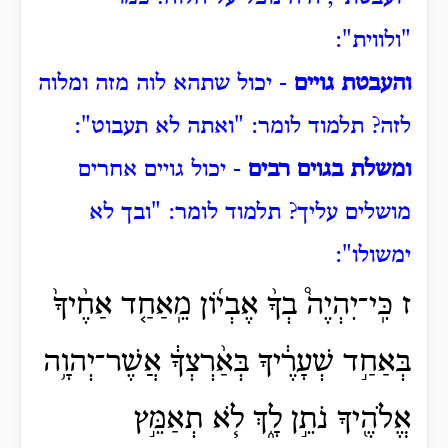
"ולווית":
והעבטת גויים
- יכול שתהא לוה מזה ומלוה
לזה?
תלמוד לומר: "ואתה לא תעבוט":
ומשלת בגוים רבים
- יכול גויים אחרים
מושלים עליך?
תלמוד לומר: "ובך לא
ימשולו":
ז כִּֽי־יִהְיֶה֩ בְךָ֨ אֶבְי֜וֹן מֵֽאַחַ֤ד אַחֶ֨יךָ֙
בְּאַחַ֣ד שְׁעָרֶ֔יךָ בְּאַ֨רְצְךָ֔ אֲשֶׁר־יְהוָ֥ה
אֱלֹהֶ֖יךָ נֹתֵ֣ן לָ֑ךְ לֹ֧א תְאַמֵּ֣ץ