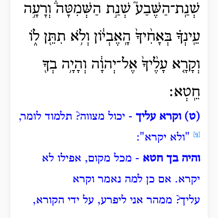
שְׁנַֽת־הַשֶּׁבַע֮ שְׁנַ֣ת הַשְּׁמִטָּה֒ וְרָעָ֣ה
עֵֽינְךָ֗ בְּאָחִ֨יךָ֙ הָֽאֶבְי֔וֹן וְלֹ֥א תִתֵּ֖ן ל֑וֹ
וְקָרָ֤א עָלֶ֨יךָ֙ אֶל־יְהוָ֔ה וְהָיָ֥ה בְךָ֖
חֵֽטְא׃
(ט) וקרא עליך
- יכול מצווה?
תלמוד לומר,
[9]
"ולא יקרא":
והיה בך חטא
- מכל מקום, אפילו לא
יקרא.
אם כן למה נאמר וקרא
עליך?
ממהר אני ליפרע, על ידי הקורא,