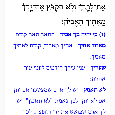
אֶת־לְבָֽבְךָ֗ וְלֹ֤א תִקְפֹּץ֙ אֶת־יָ֣דְךָ֔
מֵֽאָחִ֖יךָ הָֽאֶבְיֽוֹן׃
(ז) כי יהיה בך אביון
- התאב תאב קודם:
מאחד אחיך
- אחיך מאביך, קודם לאחיך
מאמך:
שעריך
- עניי עירך קודמים לעניי עיר
אחרת:
לא תאמץ
- יש לך אדם שמצטער אם יתן
אם לא יתן.
לכך נאמר, "לא תאמץ".
יש
לך אדם שפושט את ידו וקופצה.
לכך