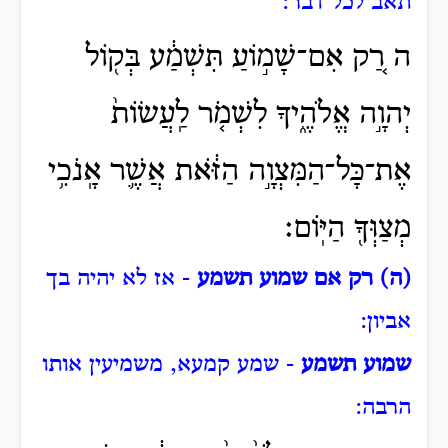
תאב לכל דבר:
ה רַ֚ק אִם־שָׁמ֣וֹעַ תִּשְׁמַ֔ע בְּק֖וֹל
יְהוָ֣ה אֱלֹהֶ֑יךָ לִשְׁמֹ֤ר לַֽעֲשׂוֹת֙
אֶת־כָּל־הַמִּצְוָ֣ה הַזֹּ֔את אֲשֶׁ֛ר אָֽנֹכִ֥י
מְצַוְּךָ֖ הַיּֽוֹם׃
(ה) רק אם שמוע תשמע
- אז לא יהיה בך
אביון:
שמוע תשמע
- שמע קמעא, משמיעין אותו
הרבה: