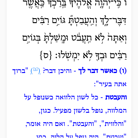
ו כִּֽי־יְהוָ֤ה אֱלֹהֶ֨יךָ֙ בֵּֽרַכְךָ֔ כַּֽאֲשֶׁ֖ר
דִּבֶּר־לָ֑ךְ וְהַֽעֲבַטְתָּ֞ גּוֹיִ֣ם רַבִּ֗ים
וְאַתָּה֙ לֹ֣א תַֽעֲבֹ֔ט וּמָֽשַׁלְתָּ֙ בְּגוֹיִ֣ם
רַבִּ֔ים וּבְךָ֖ לֹ֥א יִמְשֹֽׁלוּ׃ {ס}
(ו) כאשר דבר לך
- והיכן דבר?
(
[5]
)
"ברוך
אתה בעיר":
והעבטת
- כל לשון הלוואה כשנופל על
המלווה, נופל בלשון מפעיל.
כגון,
"והלווית", "והעבטת".
ואם היה אומר,
"ועבטת", היה נופל על הלוה. כמו