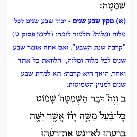
שְׁמִטָּֽה׃
(א) מקץ שבע שנים
- יכול שבע שנים לכל
מלוה ומלוה?
תלמוד לומר: (לקמן פסוק ט)
"קרבה שנת השבע".
ואם אתה אומר שבע
שנים לכל מלוה ומלוה, הלוואת כל אחד
ואחד
, היאך היא קרבה?
הא למדת שבע
שנים למניין השמיטות:
ב וְזֶה֮ דְּבַ֣ר הַשְּׁמִטָּה֒ שָׁמ֗וֹט
כָּל־בַּ֨עַל֙ מַשֵּׁ֣ה יָד֔וֹ אֲשֶׁ֥ר יַשֶּׁ֖ה
בְּרֵעֵ֑הוּ לֹֽא־יִגֹּ֤שׂ אֶת־רֵעֵ֨הוּ֙