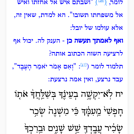
לומר,
(
[16]
)
"ושבתם איש אל אחזתו ואיש
אל משפחתו תשובו".
הא למדת, שאין זה,
אלא עולמו של יובל:
ואף לאמתך תעשה כן
- הענק לה.
יכול אף
לרציעה השוה הכתוב אותה?
תלמוד לומר (
[17]
: "וְאִם אָמֹר
יֹאמַר הָעֶבֶד",
עבד נרצע, ואין אמה נרצעת:
יח לֹֽא־יִקְשֶׁ֣ה בְעֵינֶ֗ךָ בְּשַׁלֵּֽחֲךָ֨ אֹת֤וֹ
חָפְשִׁי֙ מֵֽעִמָּ֔ךְ כִּ֗י מִשְׁנֶה֙ שְׂכַ֣ר
שָׂכִ֔יר עֲבָֽדְךָ֖ שֵׁ֣שׁ שָׁנִ֑ים
וּבֵֽרַכְךָ֙