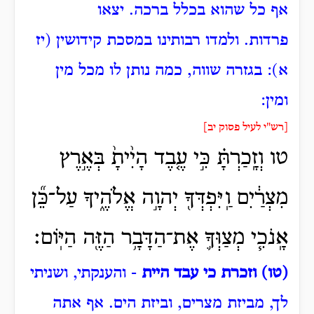
אף כל שהוא בכלל ברכה.
יצאו
פרדות.
ולמדו רבותינו במסכת קידושין (יז
א): בגזרה שווה, כמה נותן לו מכל מין
ומין:
[רש"י לעיל פסוק יב]
טו וְזָֽכַרְתָּ֗ כִּ֣י עֶ֤בֶד הָיִ֨יתָ֙ בְּאֶ֣רֶץ
מִצְרַ֔יִם וַֽיִּפְדְּךָ֖ יְהוָ֣ה אֱלֹהֶ֑יךָ עַל־כֵּ֞ן
אָֽנֹכִ֧י מְצַוְּךָ֛ אֶת־הַדָּבָ֥ר הַזֶּ֖ה הַיּֽוֹם׃
(טו) וזכרת כי עבד היית
- והענקתי, ושניתי
לך, מביזת מצרים, וביזת הים.
אף אתה