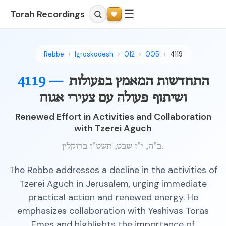
☰
Torah Recordings
Rebbe
Igroskodesh
012
005
4119
התחדשות המאמץ בפעולות
4119 —
ושיתוף פעולה עם צעירי אגוח
Renewed Effort in Activities and Collaboration
with Tzerei Aguch
ב"ה, י"ז שבט, תשט"ז ברוקלין.
The Rebbe addresses a decline in the activities of
Tzerei Aguch in Jerusalem, urging immediate
practical action and renewed energy. He
emphasizes collaboration with Yeshivas Toras
Emes and highlights the importance of