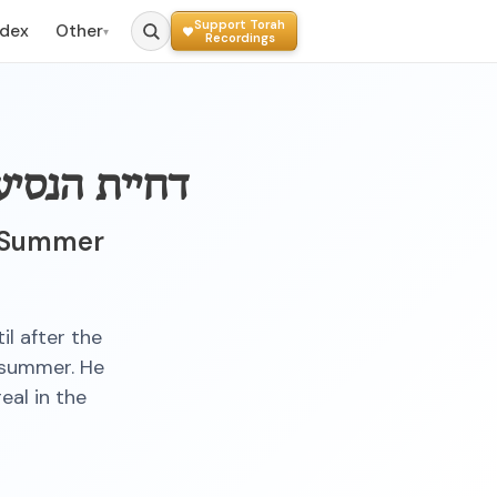
Support Torah
ndex
Other
▾
Recordings
דחיית הנסיע
er Summer
il after the
g summer. He
eal in the