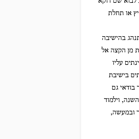
כ לבוא שם דוקא
יץ או תחלת
נהג בהישיבה
 מן הקצה אל
תים עליו
תים בישיבת
בודאי גם
שנה, וילמוד
ר ובמעשה,