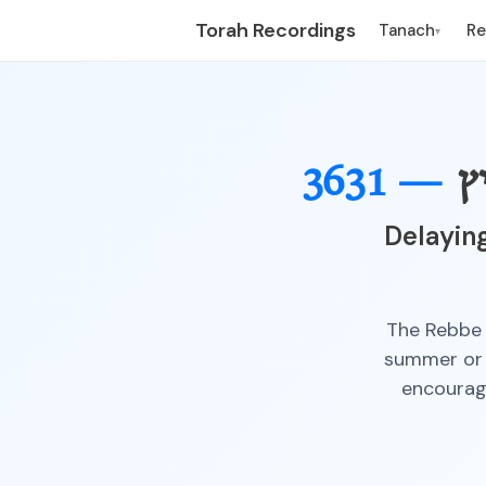
Torah Recordings
Tanach
R
▾
ץ
3631 —
Delaying
The Rebbe a
summer or t
encourage