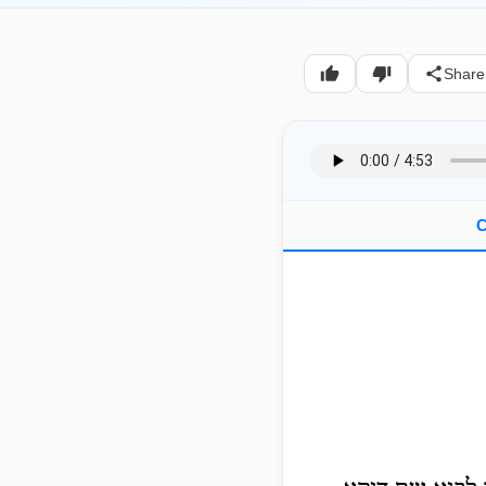
Share
C