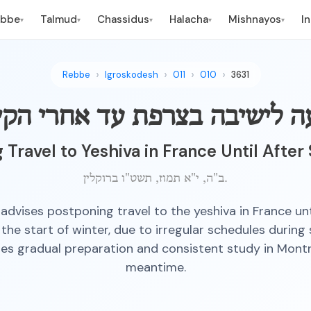
ebbe
Talmud
Chassidus
Halacha
Mishnayos
I
▾
▾
▾
▾
▾
Rebbe
Igroskodesh
011
010
3631
ה לישיבה בצרפת עד אחרי הקי
 Travel to Yeshiva in France Until Aft
ב"ה, י"א תמוז, תשט"ו ברוקלין.
dvises postponing travel to the yeshiva in France unt
he start of winter, due to irregular schedules durin
s gradual preparation and consistent study in Montr
meantime.