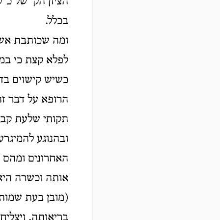
הציון הק' של כ"
בכלל.
ומה שכותבת אשר
לפלא קצת כי במק
כשיש קישוים בדב
הרופא על דבר זה
תקותי שלעת קבל
ובהנוגע להמיגרע
אותה וכשרה היא 
(מובן בעת שמות
בריאותה, ויצליח