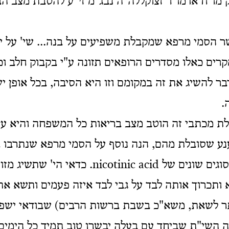
ק מו"ח אדמו"ר זצוקללה"ה נבג"מ זי"ע להטבת מצב ה
 הסמי מרפא שמקבלת משפיעים על בנה... שי' על יד
רים כאלו מסדרים הרופאים תזונה ע"י בקבוק חלב וכ
ר להשיג את זה במקומם וזו היא הסיבה, בכל אופן י
.
ת מכתבי זה הוטב מצב בריאות כל המשפחה והיא ע
נע שסובלת מהם, הנה נוסף על הסמי מרפא שנתרבו ב
האחרונים ומהם סוגים שונים של nicotinic acid.
ותכרוך אותה לבד על גבי לבד איזה פעמים ותשא את
ר לשאת, משא"כ בשבת ברשות הרבים) שבודאי ישפי
ה השי"ת שביחד עם בעלה יבשרו טוב תמיד כל הימים