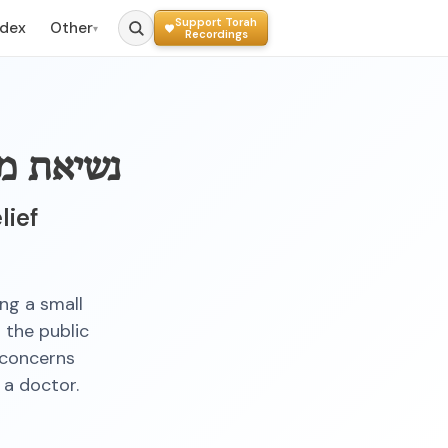
Support Torah
ndex
Other
▾
Recordings
נשיאת מז
lief
ng a small
 the public
 concerns
 a doctor.