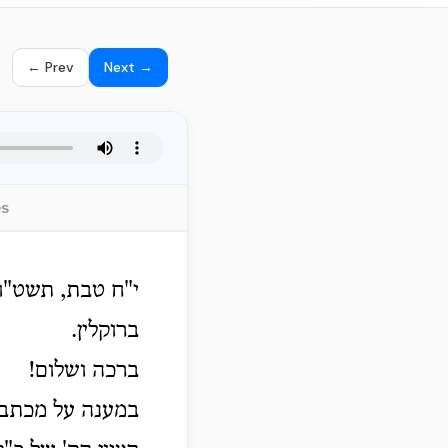
← Prev
Next →
es
י"ח טבת, תשט"ו
ברוקלין.
ברכה ושלום!
במענה על מכתבה