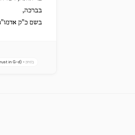
בברכה,
בשם כ"ק אדמו"ר
rust in G-d) -
בטחון