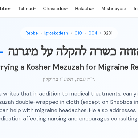
ebbe
Talmud
Chassidus
Halacha
Mishnayos
I
▾
▾
▾
▾
▾
Rebbe
Igroskodesh
010
004
3201
וזה כשרה להקלה על מיגרנה
—
rying a Kosher Mezuzah for Migraine Re
י"ח טבת, תשט"ו ברוקלין.
 writes that in addition to medical treatments, carryi
uzah double-wrapped in cloth (except on Shabbos in
can help with migraine headaches. He also addresses
ication affecting nursing and encourages consulting