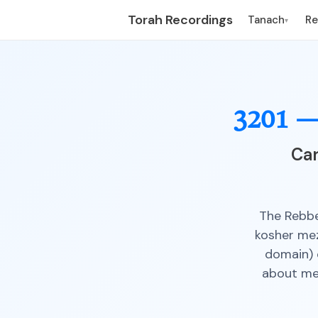
Torah Recordings
Tanach
R
▾
3201 
Car
The Rebbe
kosher mez
domain) 
about med