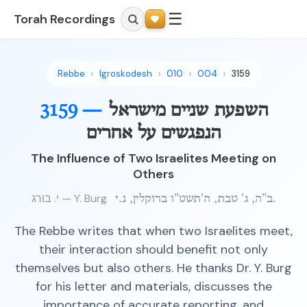
☰
Torah Recordings
Rebbe
Igroskodesh
010
004
3159
השפעת שניים מישראל
3159 —
הנפגשים על אחרים
The Influence of Two Israelites Meeting on
Others
י. בורג — Y. Burg
ב"ה, ג' טבת, ה'תשט"ו ברוקלין, נ.י.
The Rebbe writes that when two Israelites meet,
their interaction should benefit not only
themselves but also others. He thanks Dr. Y. Burg
for his letter and materials, discusses the
importance of accurate reporting, and