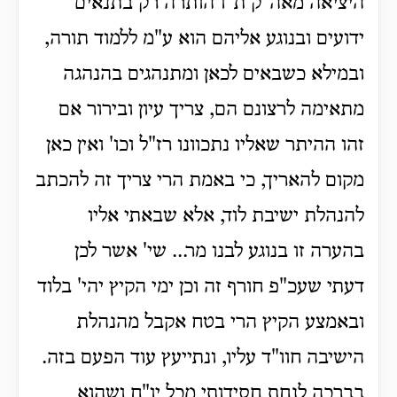
היציאה מאה"ק ת"ו הותרה רק בתנאים
ידועים ובנוגע אליהם הוא ע"מ ללמוד תורה,
ובמילא כשבאים לכאן ומתנהגים בהנהגה
מתאימה לרצונם הם, צריך עיון ובירור אם
זהו ההיתר שאליו נתכוונו רז"ל וכו' ואין כאן
מקום להאריך, כי באמת הרי צריך זה להכתב
להנהלת ישיבת לוד, אלא שבאתי אליו
בהערה זו בנוגע לבנו מר... שי' אשר לכן
דעתי שעכ"פ חורף זה וכן ימי הקיץ יהי' בלוד
ובאמצע הקיץ הרי בטח אקבל מהנהלת
הישיבה חוו"ד עליו, ונתייעץ עוד הפעם בזה.
בברכה לנחת חסידותי מכל יו"ח ושהוא