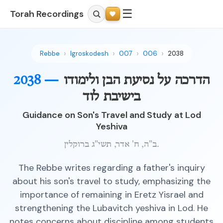
☰
Torah Recordings
Rebbe
Igroskodesh
007
006
2038
הדרכה על נסיעת הבן ולימודו
2038 —
בישיבת לוד
Guidance on Son's Travel and Study at Lod
Yeshiva
ב"ה, ח' אדר, תשי"ג ברוקלין.
The Rebbe writes regarding a father's inquiry
about his son's travel to study, emphasizing the
importance of remaining in Eretz Yisrael and
strengthening the Lubavitch yeshiva in Lod. He
notes concerns about discipline among students