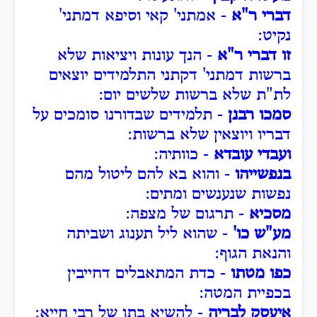
דברי ר"א
- אמתני' קאי וסיפא דמתני'
נקיט:
זו דברי ר"א
- הנך עונות ויציאות שלא
ברשות דמתני' דקתני התלמידים יוצאים
לת"ת שלא ברשות שלשים יום:
סמכו רבנן
- תלמידים שבדורנו סומכים על
דבריו ויוצאין שלא ברשות:
ועבדי עובדא
- כוותיה:
בנפשייהו
- והוא בא להם ליטול מהם
נפשות שנענשים ומתים:
מסכיא
- תרגום של מצפה:
מע"ש כו'
- שהוא ליל תענוג ושביתה
והנאת הגוף:
כפו מטתו
- כדת המתאבלים דחייבין
בכפיית המטה:
איעסק לבריה
- להשיא בתו של רבי חייא: