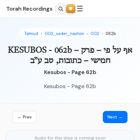
☰
Torah Recordings
Talmud
003_seder_nashim
002
062b
KESUBOS - 062b – אף על פי – פרק
חמישי – כתובות, סב ע”ב
Kesubos - Page 62b
Kesubos - Page 62b
← Prev
Next →
Audio for this shiur is coming soon