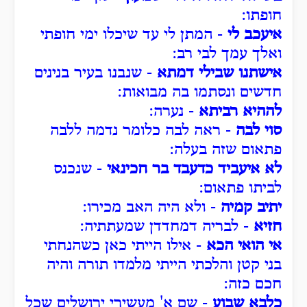
חופתו:
איעכב לי
- המתן לי עד שיכלו ימי חופתי
ואלך עמך לבי רב:
אישתנו שבילי דמתא
- שנבנו בעיר בנינים
חדשים ונסתמו בה מבואות:
לההיא רביתא
- נערה:
סוי לבה
- ראה לבה כלומר נדמה ללבה
פתאום שזה בעלה:
לא איעביד כדעבד בר חכינאי
- שנכנס
לביתו פתאום:
יתיב קמיה
- ולא היה האב מכירו:
חזיא
- לבריה דמחדדן שמעתתיה:
אי הואי הכא
- אילו הייתי כאן כשהנחתי
בני קטן והלכתי הייתי מלמדו תורה והיה
חכם כזה:
כלבא שבוע
- שם א' מעשירי ירושלים שכל