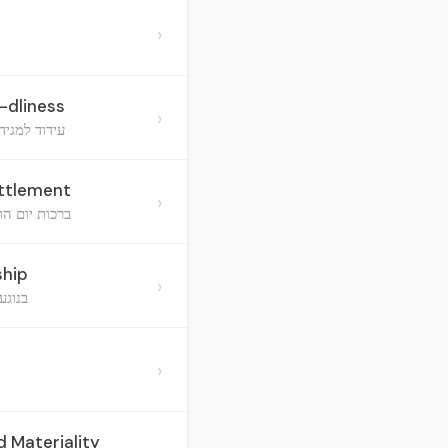
›
-dliness
›
עידוד למגי
ettlement
›
ברכות יום הו
ship
›
בנוגע
›
 Materiality