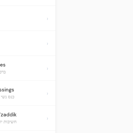
›
›
tes
›
ברכ
ssings
›
כנס נשי 
Tzaddik
›
חשיבות יו