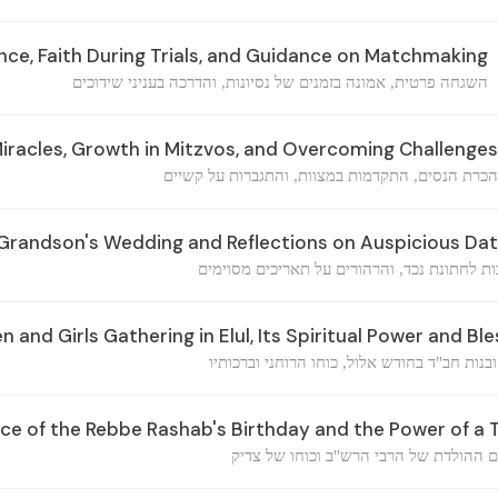
nce, Faith During Trials, and Guidance on Matchmaking
השגחה פרטית, אמונה בזמנים של נסיונות, והדרכה בעניני שידוכים
iracles, Growth in Mitzvos, and Overcoming Challenges
הכרת הנסים, התקדמות במצוות, והתגברות על קשיים
 Grandson's Wedding and Reflections on Auspicious Da
ות לחתונת נכד, והרהורים על תאריכים מסוימים
nd Girls Gathering in Elul, Its Spiritual Power and Ble
ובנות חב"ד בחודש אלול, כוחו הרוחני וברכותיו
ce of the Rebbe Rashab's Birthday and the Power of a 
ם ההולדת של הרבי הרש"ב וכוחו של צדיק