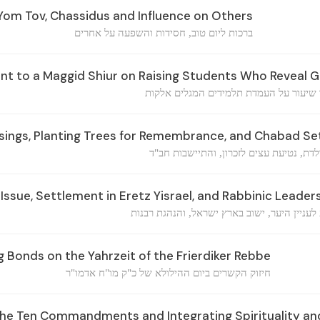
 Yom Tov, Chassidus and Influence on Others
ברכות ליום טוב, חסידות והשפעה על אחרים
 to a Maggid Shiur on Raising Students Who Reveal G
ד שיעור על העמדת תלמידים המגלים אלקות
sings, Planting Trees for Remembrance, and Chabad S
לדת, נטיעת עצים לזכרון, והתיישבות חב"ד
Issue, Settlement in Eretz Yisrael, and Rabbinic Leader
 לעניין היער, ישוב בארץ ישראל, והנהגת רבנות
 Bonds on the Yahrzeit of the Frierdiker Rebbe
חיזוק הקשרים ביום ההילולא של כ"ק מו"ח אדמו"ר
the Ten Commandments and Integrating Spirituality and