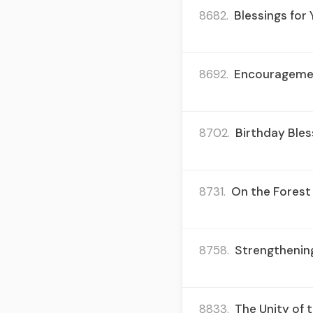
8682.
Blessings for
8692.
Encouragement
8702.
Birthday Bles
8731.
On the Forest 
8758.
Strengthening
8833.
The Unity of 