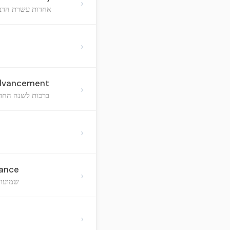
›
אחדות עשרת הדברו
›
 Advancement
›
ברכות לשנה החד
›
dance
›
שמועות
›