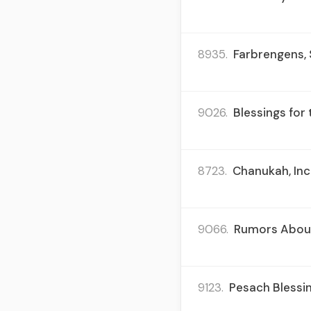
8935.
Farbrengens, 
9026.
Blessings for
8723.
Chanukah, Inc
9066.
Rumors About 
9123.
Pesach Blessin