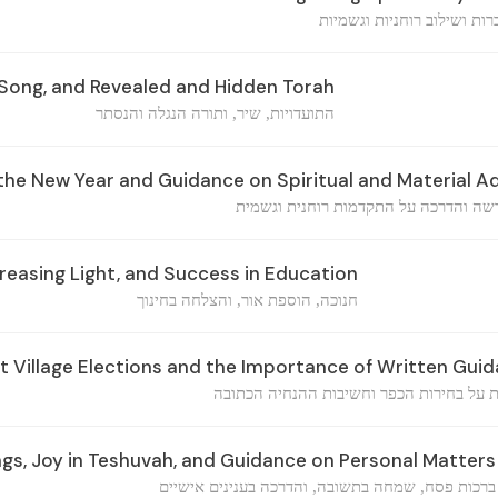
ת ושילוב רוחניות וגשמיות
Song, and Revealed and Hidden Torah
התועדויות, שיר, ותורה הנגלה והנסתר
 the New Year and Guidance on Spiritual and Material
שה והדרכה על התקדמות רוחנית וגשמית
reasing Light, and Success in Education
חנוכה, הוספת אור, והצלחה בחינוך
Village Elections and the Importance of Written Gui
 על בחירות הכפר וחשיבות ההנחיה הכתובה
gs, Joy in Teshuvah, and Guidance on Personal Matters
ברכות פסח, שמחה בתשובה, והדרכה בענינים אישיים