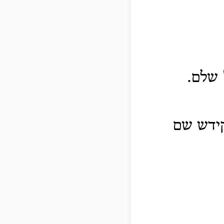
 שלם.
קידש שם