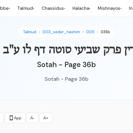
ebbe
Talmud
Chassidus
Halacha
Mishnayos
I
▾
▾
▾
▾
▾
Talmud
003_seder_nashim
005
036b
ו נאמרין פרק שביעי סוטה דף לו ע"ב
Sotah - Page 36b
Sotah - Page 36b
App
A-
A+