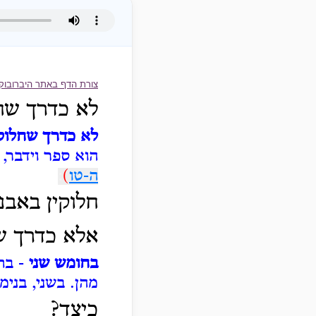
צורת הדף באתר היברובוק
לא כדרך שחל
לא כדרך שחלוקי
הוא ספר וידבר,
ה-טו
)
:
חלוקין באבני
אלא כדרך שח
בחומש שני
- בתח
מהן. בשני, בנימי
כיצד?