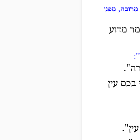
מרובה, מפני
מר מדוע
":
ה".
בכם עין
ין".