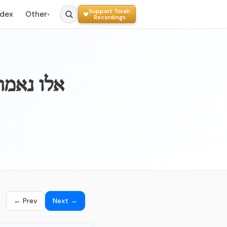
Support Torah
ndex
Other
▾
Recordings
036b_ - אל
← Prev
Next →