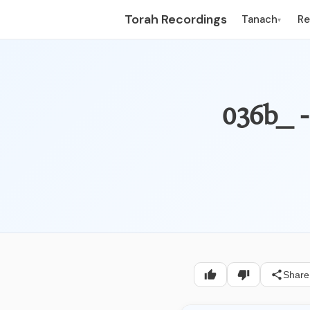
Torah Recordings
Tanach
R
▾
Share