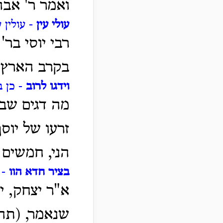
ואמר ר' אבהו
עולי עין
- עולין ע
רבי יוסי בר
בקרב הארץ"
וידגו לרוב
- כן ב
מה דגים שבי
זרעו של יוסף
הני, חמשים 
בציר חדא הוו
- 
א"ר יצחק, י
שנאמר, (תהי