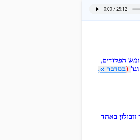
מש הפקודים,
ו'
(
במדבר א,
וזבולון באחד