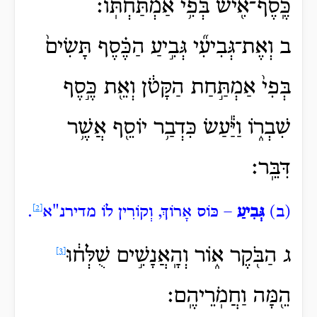
כֶּֽסֶף־אִ֖ישׁ בְּפִ֥י אַמְתַּחְתּֽוֹ׃
ב וְאֶת־גְּבִיעִ֞י גְּבִ֣יעַ הַכֶּ֗סֶף תָּשִׂים֙
בְּפִי֙ אַמְתַּ֣חַת הַקָּטֹ֔ן וְאֵ֖ת כֶּ֣סֶף
שִׁבְר֑וֹ וַיַּ֕עַשׂ כִּדְבַ֥ר יוֹסֵ֖ף אֲשֶׁ֥ר
דִּבֵּֽר׃
(ב)
גְּבִיעַ
– כּוֹס אָרוֹךְ, וְקוֹרִין לוֹ מדירנ"א
[2]
.
ג הַבֹּ֖קֶר
א֑וֹר וְהָֽאֲנָשִׁ֣ים שֻׁלְּח֔וּ
[3]
הֵ֖מָּה וַחֲמֹֽרֵיהֶֽם׃