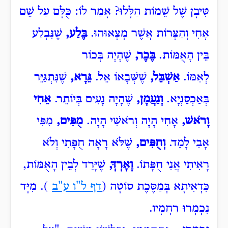
טִּיבָן שֶׁל שֵׁמוֹת הַלָּלוּ? אָמַר לוֹ: כֻּלָּם עַל שֵׁם
אָחִי וְהַצָּרוֹת אֲשֶׁר מְצָאוּהוּ.
בֶּלַע,
שֶׁנִּבְלַע
בֵּין הָאֻמּוֹת.
בֶּכֶר,
שֶׁהָיָה בְּכוֹר
לְאִמּוֹ.
אַשְׁבֵּל,
שֶׁשְּׁבָאוֹ אֵל.
גֵּרָא,
שֶׁנִּתְגַּיֵּר
בְּאַכְסַנְיָא.
וְנַעֲמָן,
שֶׁהָיָה נָעִים בְּיוֹתֵר.
אֵחִי
וָרֹאשׁ,
אָחִי הָיָה וְרֹאשִׁי הָיָה.
מֻפִּים,
מִפִּי
אָבִי לָמַד.
וְחֻפִּים,
שֶׁלֹּא רָאָה חֻפָּתִי וְלֹא
רָאִיתִי אֲנִי חֻפָּתוֹ.
וָאָרְדְּ
,
שֶׁיָּרַד לְבֵין הָאֻמּוֹת,
כִּדְאִיתָא בְּמַסֶּכֶת סוֹטָה (
דף ל"ו ע"ב
). מִיָּד
נִכְמְרוּ רַחֲמָיו.