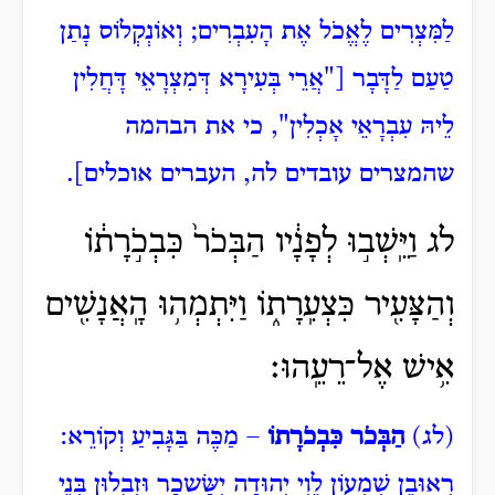
לַמִּצְרִים לֶאֱכֹל אֶת הָעִבְרִים; וְאוֹנְקְלוֹס נָתַן
טַעַם לַדָּבָר ["אֲרֵי בְּעִירָא דְּמִצְרָאֵי דָּחֲלִין
לֵיהּ עִבְרָאֵי אָכְלִין", כי את הבהמה
שהמצרים עובדים לה, העברים אוכלים].
לג וַיֵּֽשְׁב֣וּ לְפָנָ֔יו הַבְּכֹר֙ כִּבְכֹ֣רָת֔וֹ
וְהַצָּעִ֖יר כִּצְעִֽרָת֑וֹ וַיִּתְמְה֥וּ הָֽאֲנָשִׁ֖ים
אִ֥ישׁ אֶל־רֵעֵֽהוּ׃
(לג)
הַבְּכֹר כִּבְכֹרָתוֹ
– מַכֶּה בַּגָּבִיעַ וְקוֹרֵא:
רְאוּבֵן שִׁמְעוֹן לֵוִי יְהוּדָה יִשָּׂשכָר וּזְבֻלוּן בְּנֵי