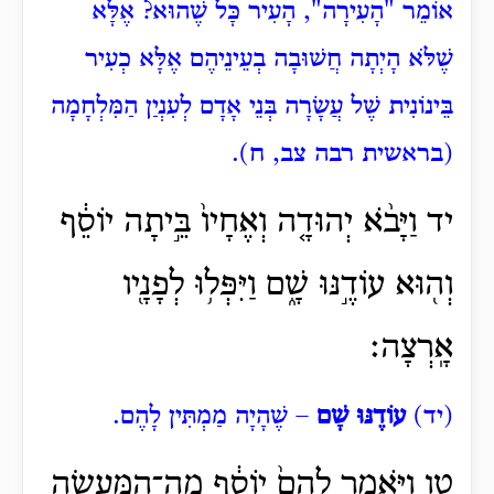
אוֹמֵר "הָעִירָה", הָעִיר כָּל שֶׁהוּא? אֶלָּא
שֶׁלֹּא הָיְתָה חֲשׁוּבָה בְעֵינֵיהֶם אֶלָּא כְעִיר
בֵּינוֹנִית שֶׁל עֲשָׂרָה בְּנֵי אָדָם לְעִנְיַן הַמִּלְחָמָה
(בראשית רבה צב, ח).
יד וַיָּבֹ֨א יְהוּדָ֤ה וְאֶחָיו֙ בֵּ֣יתָה יוֹסֵ֔ף
וְה֖וּא עוֹדֶ֣נּוּ שָׁ֑ם וַיִּפְּל֥וּ לְפָנָ֖יו
אָֽרְצָה׃
(יד)
עוֹדֶנּוּ שָׁם
– שֶׁהָיָה מַמְתִּין לָהֶם.
טו וַיֹּ֤אמֶר לָהֶם֙ יוֹסֵ֔ף מָֽה־הַמַּעֲשֶׂ֥ה