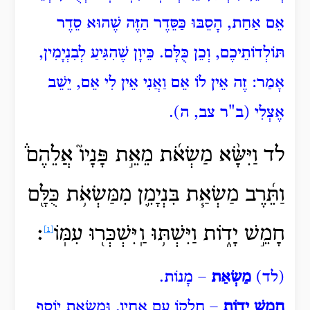
אֵם אַחַת, הָסֵבּוּ כַּסֵּדֶר הַזֶּה שֶׁהוּא סֵדֶר
תּוֹלְדוֹתֵיכֶם, וְכֵן כֻּלָּם. כֵּיוָן שֶׁהִגִּיעַ לְבִנְיָמִין,
אָמַר: זֶה אֵין לוֹ אֵם וַאֲנִי אֵין לִי אֵם, יֵשֵׁב
אֶצְלִי (ב"ר צב, ה).
לד וַיִּשָּׂ֨א מַשְׂאֹ֜ת מֵאֵ֣ת פָּנָיו֮ אֲלֵהֶם֒
וַתֵּ֜רֶב מַשְׂאַ֧ת בִּנְיָמִ֛ן מִמַּשְׂאֹ֥ת כֻּלָּ֖ם
חָמֵ֣שׁ יָד֑וֹת וַיִּשְׁתּ֥וּ
וַֽיִּשְׁכְּר֖וּ עִמּֽוֹ
׃
[1]
(לד)
מַשְׂאַת
– מָנוֹת.
חָמֵשׁ יָדוֹת
– חֶלְקוֹ עִם אֶחָיו, וּמַשְׂאַת יוֹסֵף