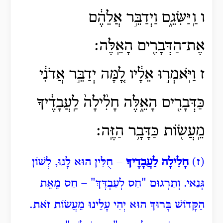
ו וַֽיַּשִּׂגֵ֑ם וַיְדַבֵּ֣ר אֲלֵהֶ֔ם
אֶת־הַדְּבָרִ֖ים הָאֵֽלֶּה׃
ז וַיֹּֽאמְר֣וּ אֵלָ֔יו לָ֚מָּה יְדַבֵּ֣ר אֲדֹנִ֔י
כַּדְּבָרִ֖ים הָאֵ֑לֶּה חָלִ֨ילָה֙ לַֽעֲבָדֶ֔יךָ
מֵֽעֲשׂ֖וֹת כַּדָּבָ֥ר הַזֶּֽה׃
(ז)
חָלִילָה לַעֲבָדֶיךָ
– חֻלִּין הוּא לָנוּ, לְשׁוֹן
גְּנַאי. וְתַרְגוּם "חַס לְעַבְדָּךְ" – חַס מֵאֵת
הַקָּדוֹשׁ בָּרוּךְ הוּא יְהִי עָלֵינוּ מֵעֲשׂוֹת זֹאת.