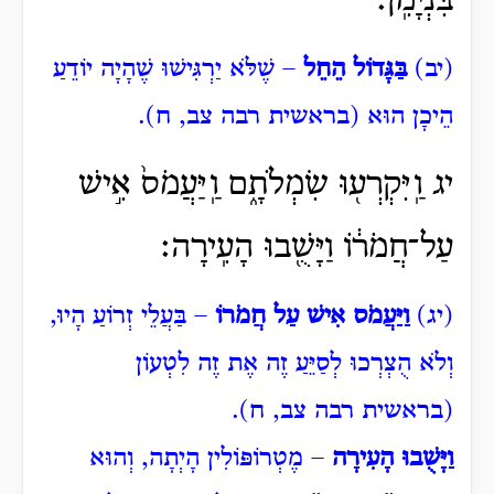
בִּנְיָמִֽן׃
(יב)
בַּגָּדוֹל הֵחֵל
– שֶׁלֹּא יַרְגִּישׁוּ שֶׁהָיָה יוֹדֵעַ
הֵיכָן הוּא (בראשית רבה צב, ח).
יג וַֽיִּקְרְע֖וּ שִׂמְלֹתָ֑ם וַֽיַּעֲמֹס֙ אִ֣ישׁ
עַל־חֲמֹר֔וֹ וַיָּשֻׁ֖בוּ הָעִֽירָה׃
(יג)
וַיַּעֲמֹס אִישׁ עַל חֲמֹרוֹ
– בַּעֲלֵי זְרוֹעַ הָיוּ,
וְלֹא הֻצְרְכוּ לְסַיֵּעַ זֶה אֶת זֶה לִטְעוֹן
(בראשית רבה צב, ח).
וַיָּשֻׁבוּ הָעִירָה
– מֶטְרוֹפּוֹלִין הָיְתָה, וְהוּא