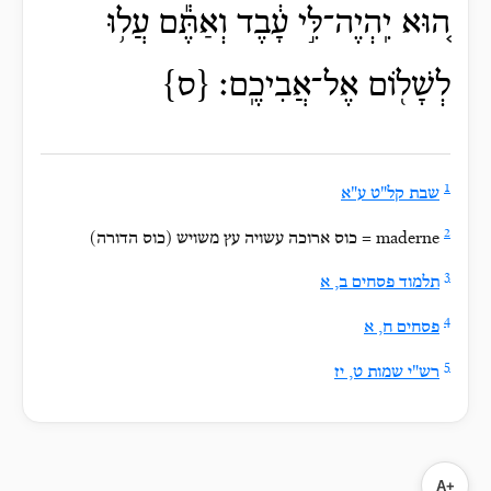
ה֚וּא יִֽהְיֶה־לִּ֣י עָ֔בֶד וְאַתֶּ֕ם עֲל֥וּ
לְשָׁל֖וֹם אֶל־אֲבִיכֶֽם׃ {ס}
1
שבת קל"ט ע"א
2
maderne = כוס ארוכה עשויה עץ משויש (כוס הדורה)‏
3
תלמוד פסחים ב, א
4
פסחים ח, א
5
רש"י שמות ט, יז
A+