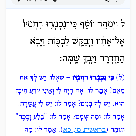
ל וַיְמַהֵ֣ר יוֹסֵ֗ף כִּֽי־נִכְמְר֤וּ רַֽחֲמָיו֙
אֶל־אָחִ֔יו וַיְבַקֵּ֖שׁ לִבְכּ֑וֹת וַיָּבֹ֥א
הַחַ֖דְרָה וַיֵּ֥בְךְּ שָֽׁמָּה׃
(ל)
כִּי נִכְמְרוּ רַחֲמָיו
– שְׁאָלוֹ: יֵשׁ לְךָ אָח
מֵאֵם? אָמַר לוֹ: אָח הָיָה לִי וְאֵינִי יוֹדֵעַ הֵיכָן
הוּא. יֵשׁ לְךָ בָּנִים? אָמַר לוֹ: יֵשׁ לִי עֲשָׂרָה.
אָמַר לוֹ: וּמַה שְּׁמָם? אָמַר לוֹ: "בֶּלַע
וָבֶכֶר"
וְגוֹמֵר (
בראשית מו, כא
). אָמַר לוֹ: מַה