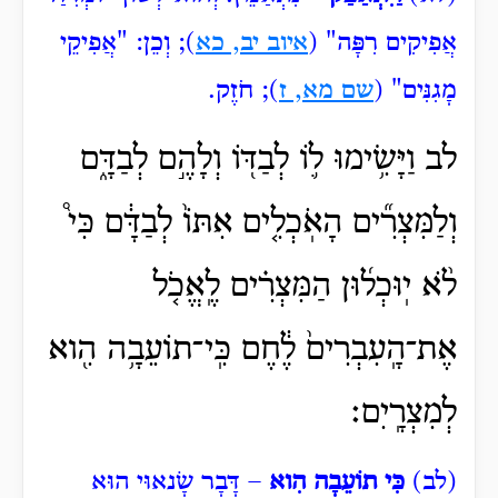
אֲפִיקִים רִפָּה" (
איוב יב, כא
); וְכֵן: "אֲפִיקֵי
מָגִנִּים" (
שם מא, ז
); חֹזֶק.
לב וַיָּשִׂ֥ימוּ ל֛וֹ לְבַדּ֖וֹ וְלָהֶ֣ם לְבַדָּ֑ם
וְלַמִּצְרִ֞ים הָאֹֽכְלִ֤ים אִתּוֹ֙ לְבַדָּ֔ם כִּי֩
לֹ֨א יֽוּכְל֜וּן הַמִּצְרִ֗ים לֶֽאֱכֹ֤ל
אֶת־הָֽעִבְרִים֙ לֶ֔חֶם כִּֽי־תוֹעֵבָ֥ה הִ֖וא
לְמִצְרָֽיִם׃
(לב)
כִּי תוֹעֵבָה הִוא
– דָּבָר שָׂנאוּי הוּא