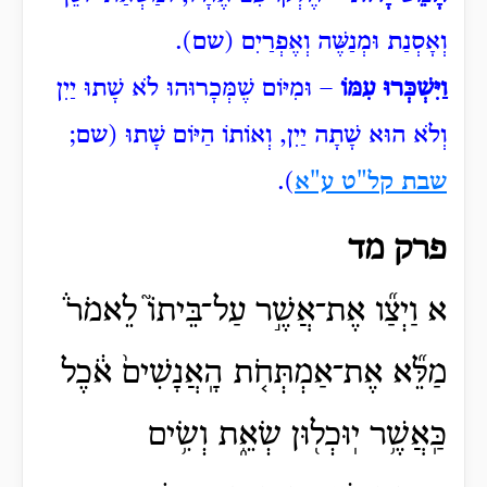
וְאָסְנַת וּמְנַשֶּׁה וְאֶפְרַיִם (שם).
וַיִּשְׁכְּרוּ עִמּוֹ
– וּמִיּוֹם
שֶׁמְּכָרוּהוּ לֹא שָׁתוּ יַיִן
וְלֹא הוּא שָׁתָה יַיִן, וְאוֹתוֹ הַיּוֹם שָׁתוּ (שם;
שבת קל"ט ע"א
).
פרק מד
א וַיְצַ֞ו אֶת־אֲשֶׁ֣ר עַל־בֵּיתוֹ֮ לֵאמֹר֒
מַלֵּ֞א אֶת־אַמְתְּחֹ֤ת הָֽאֲנָשִׁים֙ אֹ֔כֶל
כַּֽאֲשֶׁ֥ר יֽוּכְל֖וּן שְׂאֵ֑ת וְשִׂ֥ים