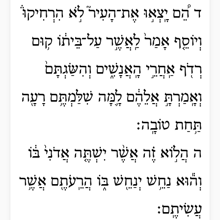
ד הֵ֠ם יָֽצְא֣וּ אֶת־הָעִיר֮ לֹ֣א הִרְחִיקוּ֒
וְיוֹסֵ֤ף אָמַר֙ לַֽאֲשֶׁ֣ר עַל־בֵּית֔וֹ ק֥וּם
רְדֹ֖ף אַֽחֲרֵ֣י הָֽאֲנָשִׁ֑ים וְהִשַּׂגְתָּם֙
וְאָֽמַרְתָּ֣ אֲלֵהֶ֔ם לָ֛מָּה שִׁלַּמְתֶּ֥ם רָעָ֖ה
תַּ֥חַת טוֹבָֽה׃
ה הֲל֣וֹא זֶ֗ה אֲשֶׁ֨ר יִשְׁתֶּ֤ה אֲדֹנִי֙ בּ֔וֹ
וְה֕וּא נַחֵ֥שׁ יְנַחֵ֖שׁ בּ֑וֹ הֲרֵֽעֹתֶ֖ם אֲשֶׁ֥ר
עֲשִׂיתֶֽם׃