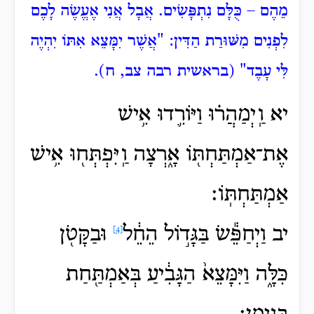
מֵהֶם – כֻּלָּם נִתְפָּשִׂים. אֲבָל אֲנִי אֶעֱשֶׂה לָכֶם
לִפְנִים מִשּׁוּרַת הַדִּין: "אֲשֶׁר יִמָּצֵא אִתּוֹ יִהְיֶה
לִּי עָבֶד" (בראשית רבה צב, ח).
יא וַֽיְמַהֲר֗וּ וַיּוֹרִ֛דוּ אִ֥ישׁ
אֶת־אַמְתַּחְתּ֖וֹ אָ֑רְצָה וַֽיִּפְתְּח֖וּ אִ֥ישׁ
אַמְתַּחְתּֽוֹ׃
יב וַיְחַפֵּ֕שׂ
בַּגָּד֣וֹל הֵחֵ֔ל
וּבַקָּטֹ֖ן
[4]
כִּלָּ֑ה וַיִּמָּצֵא֙ הַגָּבִ֔יעַ בְּאַמְתַּ֖חַת