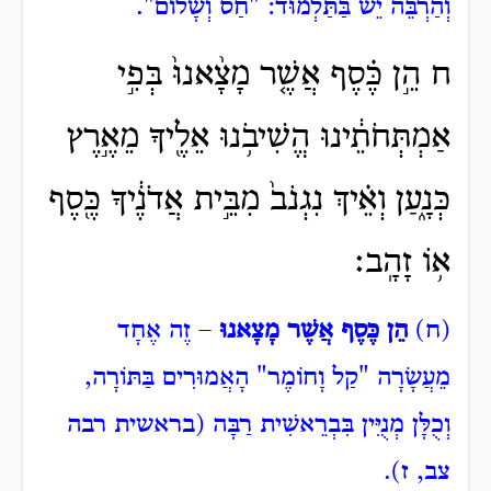
וְהַרְבֵּה יֵשׁ בַּתַּלְמוּד: "חַס וְשָׁלוֹם".
ח הֵ֣ן כֶּ֗סֶף אֲשֶׁ֤ר מָצָ֨אנוּ֙ בְּפִ֣י
אַמְתְּחֹתֵ֔ינוּ הֱשִׁיבֹ֥נוּ אֵלֶ֖יךָ מֵאֶ֣רֶץ
כְּנָ֑עַן וְאֵ֗יךְ נִגְנֹב֙ מִבֵּ֣ית אֲדֹנֶ֔יךָ כֶּ֖סֶף
א֥וֹ זָהָֽב׃
(ח)
הֵן כֶּסֶף אֲשֶׁר מָצָאנוּ
– זֶה אֶחָד
מֵעֲשָׂרָה "קַל וָחוֹמֶר" הָאֲמוּרִים בַּתּוֹרָה,
וְכֻלָּן מְנֻיִּין בִּבְרֵאשִׁית רַבָּה (בראשית רבה
צב, ז).