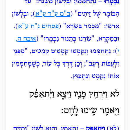
נִכְמְרוּ
– נִתְחַמְּמוּ; וּבִלְשׁוֹן מִשְׁנָה: "עַל
הַכּוֹמֶר שֶׁל זֵיתִים" (
ב"מ ע"ד ע"א
); וּבְלָשׁוֹן
אֲרַמִּי: "מִכְמַר
בִּשְׂרָא" (
פסחים נ"ח ע"א
).
וּבַמִּקְרָא, "עוֹרֵנוּ
כְּתַנּוּר נִכְמָרוּ" (
איכה ה,
י
): נִתְחַמְּמוּ וְנִקְמְטוּ קְמָטִים קְמָטִים, "מִפְּנֵי
זַלְעֲפוֹת רָעָב"; וְכֵן דֶּרֶךְ כָּל עוֹר, כְּשֶׁמְּחַמְּמִין
אוֹתוֹ נִקְמָט וְנִתְכַּוֵּץ.
לא וַיִּרְחַ֥ץ פָּנָ֖יו וַיֵּצֵ֑א וַיִּ֨תְאַפַּ֔ק
וַיֹּ֖אמֶר שִׂ֥ימוּ לָֽחֶם׃
(לא)
וַיִּתְאַפַּק
– נִתְאַמֵּץ. וְהוּא לְשׁוֹן "וּמְזִיחַ