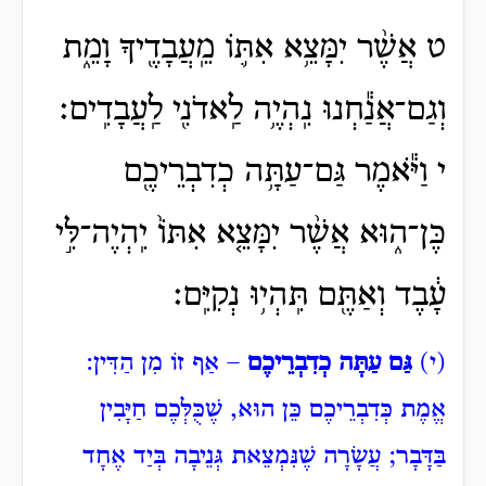
ט אֲשֶׁ֨ר יִמָּצֵ֥א אִתּ֛וֹ מֵֽעֲבָדֶ֖יךָ וָמֵ֑ת
וְגַם־אֲנַ֕חְנוּ נִֽהְיֶ֥ה לַֽאדֹנִ֖י לַֽעֲבָדִֽים׃
י וַיֹּ֕אמֶר גַּם־עַתָּ֥ה כְדִבְרֵיכֶ֖ם
כֶּן־ה֑וּא אֲשֶׁ֨ר יִמָּצֵ֤א אִתּוֹ֙ יִֽהְיֶה־לִּ֣י
עָ֔בֶד וְאַתֶּ֖ם תִּֽהְי֥וּ נְקִיִּֽם׃
(י)
גַּם עַתָּה כְדִבְרֵיכֶם
– אַף זוֹ מִן הַדִּין:
אֱמֶת כְּדִבְרֵיכֶם כֵּן הוּא, שֶׁכֻּלְּכֶם חַיָּבִין
בַּדָּבָר; עֲשָׂרָה שֶׁנִּמְצֵאת גְּנֵיבָה בְּיַד אֶחָד