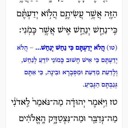
הַזֶּ֖ה אֲשֶׁ֣ר עֲשִׂיתֶ֑ם הֲל֣וֹא יְדַעְתֶּ֔ם
כִּֽי־נַחֵ֧שׁ יְנַחֵ֛שׁ אִ֖ישׁ אֲשֶׁ֥ר כָּמֹֽנִי׃
(טו)
הֲלֹא יְדַעְתֶּם כִּי נַחֵשׁ יְנַחֵשׁ...
– הֲלֹא
יְדַעְתֶּם כִּי אִישׁ חָשׁוּב כָּמוֹנִי יוֹדֵעַ לְנַחֵשׁ,
וְלָדַעַת מִדַּעַת וּמִסְּבָרָא וּבִינָה, כִּי אַתֶּם
גְּנַבְתֶּם הַגָּבִיעַ.
טז וַיֹּ֣אמֶר יְהוּדָ֗ה מַה־נֹּאמַר֙ לַֽאדֹנִ֔י
מַה־נְּדַבֵּ֖ר וּמַה־נִּצְטַדָּ֑ק הָֽאֱלֹהִ֗ים