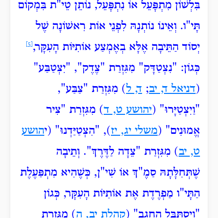
בִּלְשׁוֹן מִתְפָּעֵל אוֹ נִתְפָּעֵל, נוֹתֵן טֵי"ת בִּמְקוֹם
תָּי"ו. וְאֵינוֹ נוֹתְנָהּ לִפְנֵי אוֹת רִאשׁוֹנָה שֶׁל
יְסוֹד הַתֵּיבָה אֶלָּא בְאֶמְצַע אוֹתִיּוֹת הָעִקָּר,
[5]
כְּגוֹן: "נִצְטַדָּק" מִגִּזְרַת "צֶדֶק", "יִצְטַבַּע
"
(
דניאל ד, יב
;
ד, ל
) מִגִּזְרַת "צַבַּע",
"וַיִצְטַיָּרוּ
" (
יהושע ט, ד
) מִגִּזְרַת "צִיר
אֱמוּנִים" (
משלי יג, יז
), "הִצְטַיַּדְנוּ
" (י
הושע
ט, יב
) מִגִּזְרַת "צֵדָה לַדֶּרֶךְ". וְתֵיבָה
שֶׁתְּחִלָּתָהּ סַמֶ"ךְ אוֹ שִׁי"ן, כְּשֶׁהִיא מִתְפַּעֶלֶת
הַתָּי"ו מַפְרֶדֶת אֶת אוֹתִיּוֹת הָעִקָּר, כְּגוֹן
"וְיִסְתַּבֵּל
הֶחָגָב" (
קהלת יב, ה
) מִגִּזְרַת