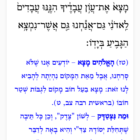
מָצָא֙ אֶת־עֲו֣͏ֹן עֲבָדֶ֔יךָ הִנֶּ֤נּוּ עֲבָדִים֙
לַֽאדֹנִ֔י גַּם־אֲנַ֕חְנוּ גַּ֛ם אֲשֶׁר־נִמְצָ֥א
הַגָּבִ֖יעַ בְּיָדֽוֹ׃
(טז)
הָאֱלֹהִים מָצָא
– יוֹדְעִים אָנוּ שֶׁלֹּא
סָרַחְנוּ, אֲבָל מֵאֵת הַמָּקוֹם נִהְיְתָה לְהָבִיא
לָנוּ זֹאת: מָצָא בַעַל חוֹב מָקוֹם לִגְבּוֹת שְׁטַר
חוֹבוֹ (בראשית רבה צב, ט).
וּמַה נִּצְטַדָּק
– לְשׁוֹן "צֶדֶק", וְכֵן
כָּל תֵּיבָה
שֶׁתְּחִלַּת יְסוֹדָהּ צַדִּ"י וְהִיא בָאָה לְדַבֵּר