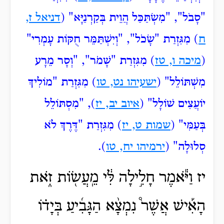
"סָבֹל", "מִשְׂתַּכַּל
הֲוֵית בְּקַרְנַיָּא" (
דניאל ז,
ח
) מִגִּזְרַת "שָׂכֹל", "וְיִשְׁתַּמֵּר
חֻקּוֹת עָמְרִי"
(
מיכה ו, טז
) מִגִּזְרַת "שָׁמֹר", "וְסָר
מֵרָע
מִשְׁתּוֹלֵל" (
ישעיהו נט, טו
) מִגִּזְרַת "מוֹלִיךְ
יוֹעֲצִים שׁוֹלָל" (
איוב יב, יז
), "מִסְתּוֹלֵל
בְּעַמִּי" (
שמות ט, יז
) מִגִּזְרַת "דֶּרֶךְ
לֹא
סְלוּלָה" (
ירמיהו יח, טו
).
יז וַיֹּ֕אמֶר חָלִ֣ילָה לִּ֔י מֵֽעֲשׂ֖וֹת זֹ֑את
הָאִ֡ישׁ אֲשֶׁר֩ נִמְצָ֨א הַגָּבִ֜יעַ בְּיָד֗וֹ