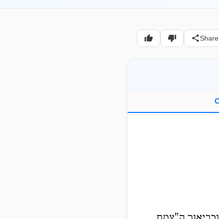
Share
C
וכביאור ה"צמח