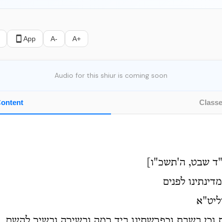
App
A-
A+
Audio for this shiur is coming soon
ontent
Class
[ד שבט, ה'תשכ"ו
ינתינו לפנים
ליט"א
ת וכן בשבת וכפרשתינו ביד רמה ובשירה ובשיר להשם, 