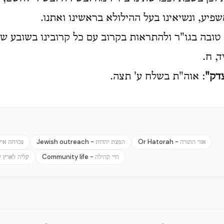
פיע, ונשיאינו בעל ההילולא בראשינו ואתנו
טובה בגו"ר ולהתראות בקרוב עם כל קרובינו בשובע 
:  ח
צדק
: אוה"ת בשלח ע' תצה.
Jewish outreach -
Or Hatorah -
אור התורה
הפצת יהדות
צמיחה אי
Community life -
חיי קהילה
עליה לארץ 