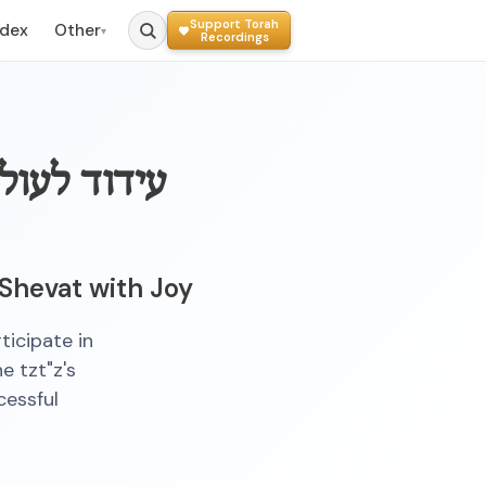
Support Torah
ndex
Other
▾
Recordings
עידוד לעול
Shevat with Joy
icipate in
e tzt"z's
cessful