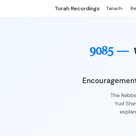
Torah Recordings
Tanach
R
▾
9085 —
Encouragement 
The Rebbe
Yud Shev
explan