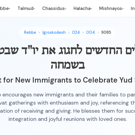
ebbe
Talmud
Chassidus
Halacha
Mishnayos
I
▾
▾
▾
▾
▾
Rebbe
Igroskodesh
024
004
9085
ים החדשים לחגוג את יו"ד שבט
בשמחה
for New Immigrants to Celebrate Yud 
 encourages new immigrants and their families to part
at gatherings with enthusiasm and joy, referencing th
ation of receiving and giving. He blesses them for suc
integration and joyful reunions with loved ones.