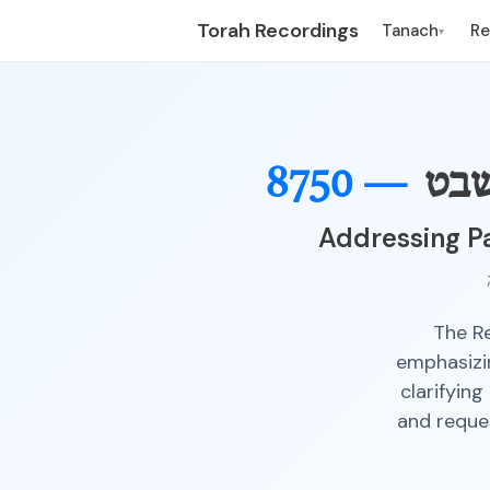
Torah Recordings
Tanach
R
▾
שבט
8750 —
Addressing Pa
The R
emphasizi
clarifying
and reques