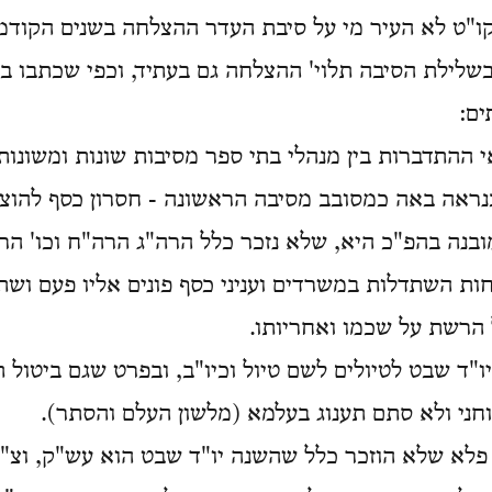
"ט לא העיר מי על סיבת העדר ההצלחה בשנים הקודמות
בשלילת הסיבה תלוי' ההצלחה גם בעתיד, וכפי שכתבו ב
ים:
י ההתדברות בין מנהלי בתי ספר מסיבות שונות ומשונות
כנראה באה כמסובב מסיבה הראשונה - חסרון כסף להוצ
ובנה בהפ"כ היא, שלא נזכר כלל הרה"ג הרה"ח וכו' הרד
ת השתדלות במשרדים ועניני כסף פונים אליו פעם ושתים
הרשת על שכמו ואחריותו.
דיו"ד שבט לטיולים לשם טיול וכיו"ב, ובפרט שגם ביטול 
וחני ולא סתם תענוג בעלמא (מלשון העלם והסתר).
ה פלא שלא הוזכר כלל שהשנה יו"ד שבט הוא עש"ק, וצ"ל