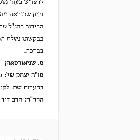
לרצו"ש בעוד מועד
וכיון שכנראה מה
הבירור בהנ"ל ט
כבקשתו נשלח המ
בברכה,
מ. שניאורסאהן
מו"ה יצחק שי':
גנ
בהערות שם. לקמן 
הרד"ח:
הרב דוד ש