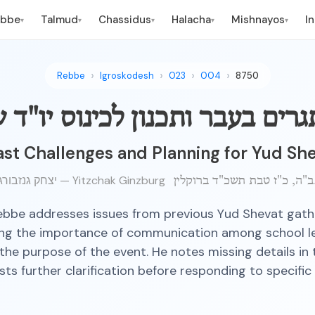
ebbe
Talmud
Chassidus
Halacha
Mishnayos
I
▾
▾
▾
▾
▾
Rebbe
Igroskodesh
023
004
8750
רים בעבר ותכנון לכינוס יו"ד 
st Challenges and Planning for Yud Sh
יצחק גנזבורג — Yitzchak Ginzburg
ד ברוקלין.
ebbe addresses issues from previous Yud Shevat gathe
ng the importance of communication among school l
 the purpose of the event. He notes missing details in
ts further clarification before responding to specific