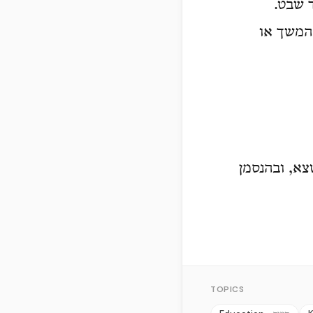
ד שבט.
ההמשך או
צא, ובהנסמן
TOPICS