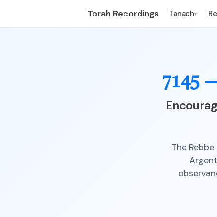
Torah Recordings
Tanach
R
▾
7145 
Encourag
The Rebbe 
Argent
observanc