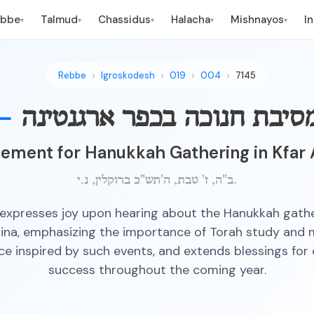
ebbe
Talmud
Chassidus
Halacha
Mishnayos
I
▾
▾
▾
▾
▾
Rebbe
Igroskodesh
019
004
7145
—
מסיבת חנוכה בכפר ארגנטינה
ement for Hanukkah Gathering in Kfar 
ב"ה, ז' טבת, ה'תש"כ ברוקלין, נ.י.
expresses joy upon hearing about the Hanukkah gather
ina, emphasizing the importance of Torah study and 
e inspired by such events, and extends blessings for
success throughout the coming year.