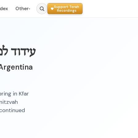
Support Torah
ndex
Other
▾
Recordings
עידוד ל
Argentina
ing in Kfar
mitzvah
 continued