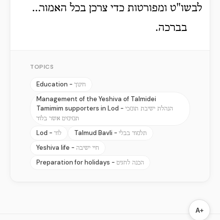
לבשו"ט ומפורטות כדי צרכן בכל האמור...
בברכה.
TOPICS
Education -
חינוך
Management of the Yeshiva of Talmidei
Tamimim supporters in Lod -
הנהלת ישיבת תומכי
תמימים אשר בלוד
Lod -
Talmud Bavli -
תלמוד בבלי
לוד
Yeshiva life -
חיי ישיבה
Preparation for holidays -
הכנה לחגים
A+