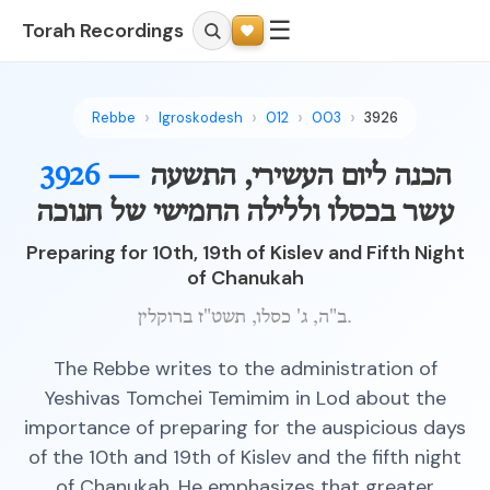
☰
Torah Recordings
Rebbe
Igroskodesh
012
003
3926
הכנה ליום העשירי, התשעה
3926 —
עשר בכסלו וללילה החמישי של חנוכה
Preparing for 10th, 19th of Kislev and Fifth Night
of Chanukah
ב"ה, ג' כסלו, תשט"ז ברוקלין.
The Rebbe writes to the administration of
Yeshivas Tomchei Temimim in Lod about the
importance of preparing for the auspicious days
of the 10th and 19th of Kislev and the fifth night
of Chanukah. He emphasizes that greater