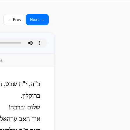
← Prev
Next →
es
ב"ה, י"ח שבט, ת
ברוקלין.
שלום וברכה!
איך האב ערהאלטען