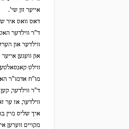
אייער זון שי'.
דאס וואס איר שרי
ד"ר ווילדער האט
ווילדער און הערען
און וועגען אייער
ווילט קאנסאלטען 
מו"ח אדמו"ר האט
ד"ר ווילדער, קען
ווילדער, אז ער זא
איך שליס מיין בר
מקויים ווערען אי