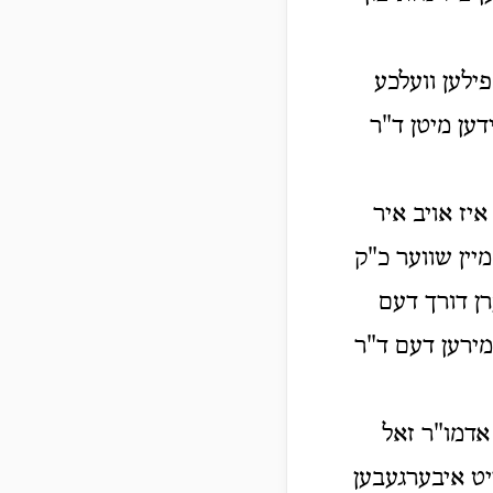
ילען וועלכע
דען מיטן ד"ר
איז אויב איר
יין שווער כ"ק
רן דורך דעם
מירען דעם ד"ר
 אדמו"ר זאל
ייט איבערגעבען