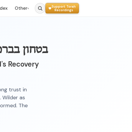
Support Torah
ndex
Other
▾
Recordings
בטחון בברכ
d's Recovery
ng trust in
. Wilder as
formed. The