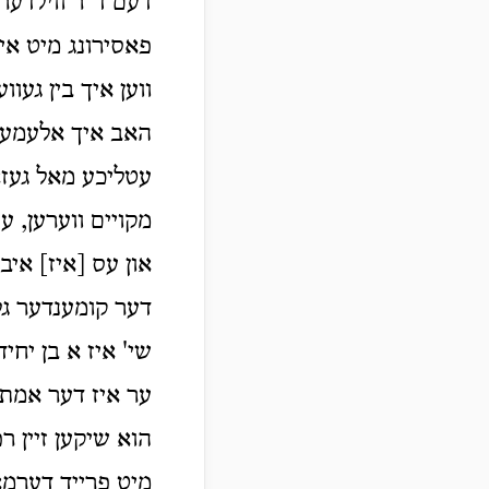
דעם ד"ר ווילדער,
פאסירונג מיט אייע
ווען איך בין געוו
האב איך אלעמען מ
עטליכע מאל געז
מקויים ווערען, ע
און עס [איז] איבע
דער קומענדער גל
שי' איז א בן יחי
ער איז דער אמת'
הוא שיקען זיין ר
מיט פרייד דערמאנ