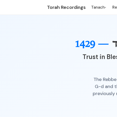
Torah Recordings
Tanach
R
▾
ד
1429 —
Trust in Bl
The Rebbe 
G-d and th
previously