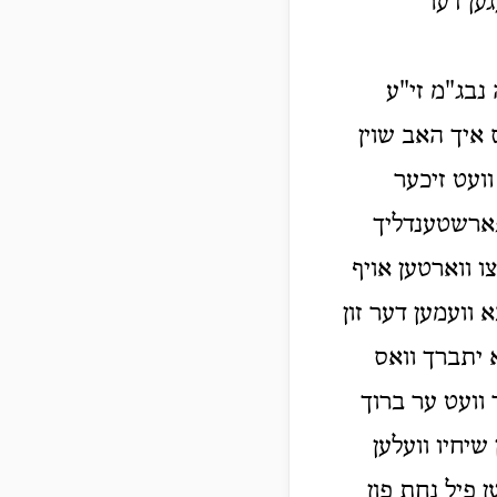
גען דער
 נבג"מ זי"ע
 איך האב שוין
וועט זיכער
טפארשטענדליך
צו ווארטען אויף
וועמען דער זון
א יתברך וואס
וועט ער ברוך
שיחיו וועלען
 פיל נחת פון