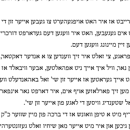
יבט אז איר האט אויפגעהערט צו געבען אייער זון די פ
 אים געגעבען, האט איר וועגען דעם געדארפט דורכריי
 זיין מיינונג וועגען דעם.
 פראגע, צי זאלט איר זיך ווענדען צו א אנדער דאקטאר, 
נאר, וויל איך אייך ניט אפהאלטען, אבער וויבאלד אז מ
 אייך געראטען אז אייער זון שי' זאל באהאנדעלט ווע
 מען זיך פארלאזען אויף אים, איר דארפט נאר אינפאר
ל שטענדיג וויסען די לאגע פון אייער זון שי'.
יף מיט א טיפן וואונש אז די ברכה פון מיין שווער כ"ק
ן גיכען און איר מיט אייער מאן שיחיו זאלט געזונטערה