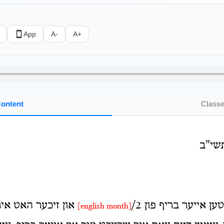
App
A-
A+
ontent
Class
שי"ב
 אייער בריף פון 2/
און זיכער האט איר
[english month]