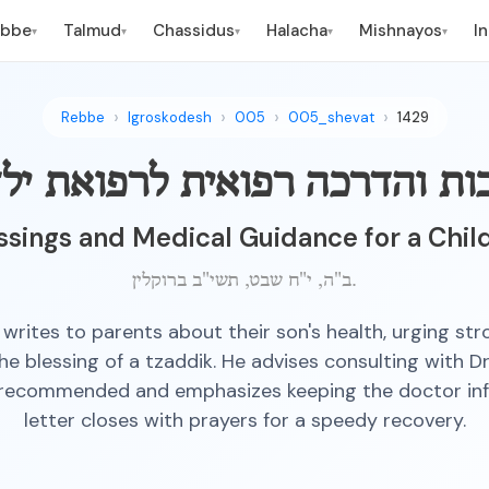
ebbe
Talmud
Chassidus
Halacha
Mishnayos
I
▾
▾
▾
▾
▾
Rebbe
Igroskodesh
005
005_shevat
1429
ות והדרכה רפואית לרפואת יל
essings and Medical Guidance for a Chil
ב"ה, י"ח שבט, תשי"ב ברוקלין.
writes to parents about their son's health, urging stro
e blessing of a tzaddik. He advises consulting with Dr
 recommended and emphasizes keeping the doctor in
letter closes with prayers for a speedy recovery.