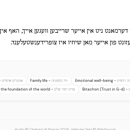
 דערמאנט ניט אין אייער שרייבען וועגען אייך, האף איך
עזונט פון אייער מאן שיחיו איז צופרידענשטעלענד.
-
Family life -
Emotional well-being -
חה רגשית
חיי משפחה
אתגרים אישיים
 the foundation of the world -
Bitachon (Trust in G-d) -
צדיק יסוד עולם
Audio © Chabad of Sharon 2026
·
Hebrew Text © WikiSource