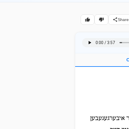
Share
C
 איבערגעגעבען