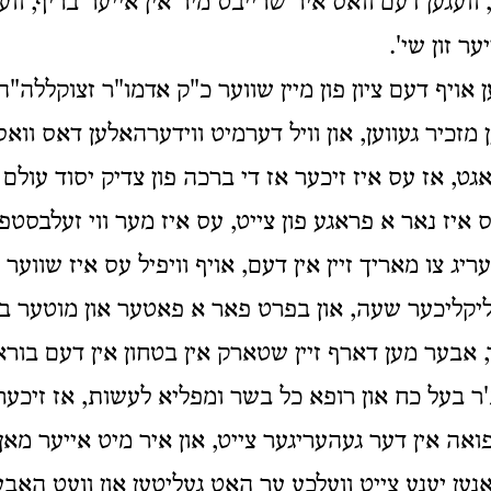
 וועגען דעם וואס איר שרייבט מיר אין אייער בריף, ווע
ר זון שי'.
ען אויף דעם ציון פון מיין שווער כ"ק אדמו"ר זצוקללה"ה
זכיר געווען, און וויל דערמיט ווידערהאלען דאס וואס
אגט,
אז עס איז זיכער אז די ברכה פון צדיק יסוד עולם 
ס איז נאר א פראגע פון צייט, עס איז מער ווי זעלבס
ריג צו מאריך זיין אין דעם, אויף וויפיל עס איז שווער 
יקליכער שעה, און בפרט פאר א פאטער און מוטער בא 
ד, אבער מען דארף זיין שטארק אין בטחון אין דעם בור
ר בעל כח און רופא כל בשר ומפליא לעשות, אז זיכער 
פואה אין דער געהעריגער צייט, און איר מיט אייער מאן 
ען יענע צייט וועלכע ער האט געליטען און וועט האבען