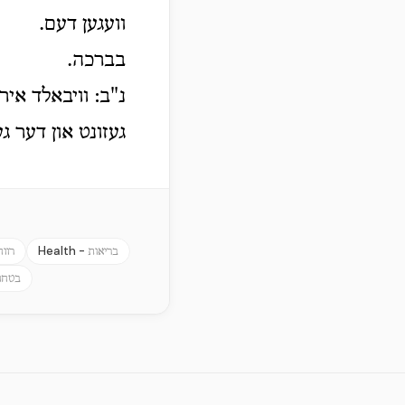
וועגען דעם.
בברכה.
נ"ב: וויבאלד איר
געזונט און דער ג
Health -
בריאות
רוו
בטחון