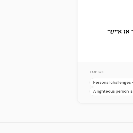
 אז אייער
TOPICS
Personal challenges 
A righteous person is