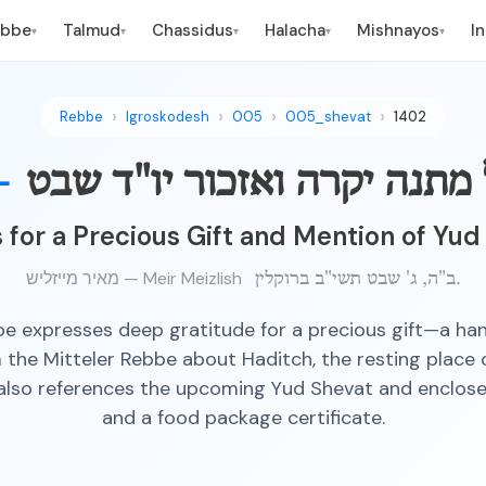
ebbe
Talmud
Chassidus
Halacha
Mishnayos
I
▾
▾
▾
▾
▾
Rebbe
Igroskodesh
005
005_shevat
1402
—
מתנה יקרה ואזכור יו"ד שבט
 for a Precious Gift and Mention of Yud
מאיר מייזליש — Meir Meizlish
ב"ה, ג' שבט תשי"ב ברוקלין.
e expresses deep gratitude for a precious gift—a ha
m the Mitteler Rebbe about Haditch, the resting place o
also references the upcoming Yud Shevat and enclos
and a food package certificate.