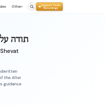
Support Torah
ndex
Other
▾
Recordings
תודה על 
 Shevat
ndwritten
f the Alter
es guidance