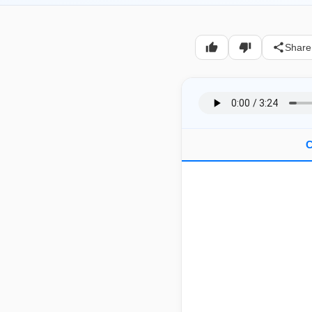
Share
C