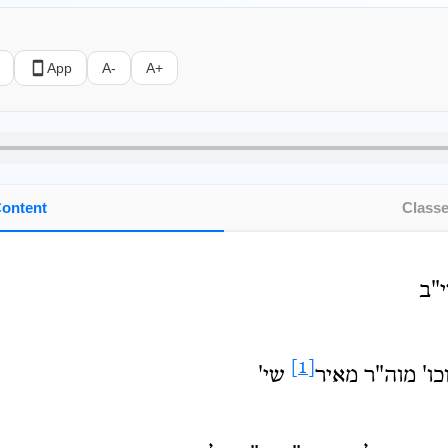
App
A-
A+
ontent
Class
"ב
[1]
וכו' מוה"ר מאיר
שי'