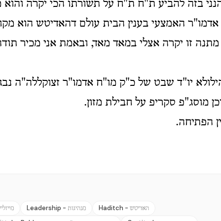
נני בזה להביע ת"ח ת"ח על תשורתו הכי יקרה והוא 
אדמו"ר האמצעי בענין הבית עולם דהאדיטש הוא מקו
 מתנה זו יקרה אצלי במאד מאד, ובאמת אני מכיר תודה
לולא יו"ד שבט של כ"ק מו"ח אדמו"ר זצוקללה"ה נבג"
וכן מוסג"פ סקריפ על חבילת מזון
ין הפתיחה
Leadership -
Haditch -
האדיטש
מנהיגות
מייזלי