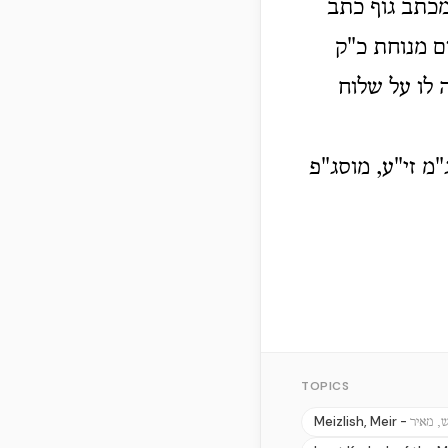
מכתב גוף כתב
ם מנוחת כ"ק
 לו על שלוח
מ זי"ע, מוסג"פ
TOPICS
Meizlish, Meir -
ש, מאיר