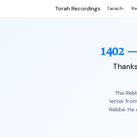
Torah Recordings
Tanach
R
▾
1402 
Thanks
The Rebb
letter fro
Rebbe. He 