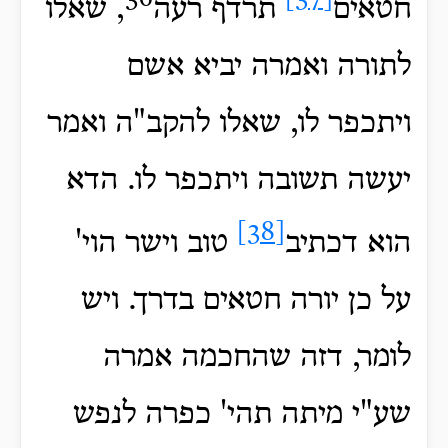
36
[37]
חטאים
תרדף רעה
, שאלו
לתורה ואמרה יביא אשם
ויתכפר לו, שאלו להקב"ה ואמר
יעשה תשובה ויתכפר לו. הדא
[38]
הוא דכתיב
טוב וישר הוי'
על כן יורה חטאים בדרך. ויש
לומר, דזה שהחכמה אמרה
שע"י מיתה תהי' כפרה לנפש