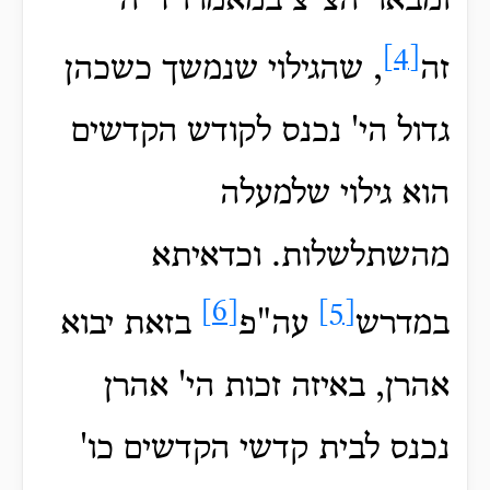
ומבאר הצ"צ במאמרו ד"ה
[4]
זה
, שהגילוי שנמשך כשכהן
גדול הי' נכנס לקודש הקדשים
הוא גילוי שלמעלה
מהשתלשלות. וכדאיתא
[6]
[5]
במדרש
עה"פ
בזאת יבוא
אהרן, באיזה זכות הי' אהרן
נכנס לבית קדשי הקדשים כו'