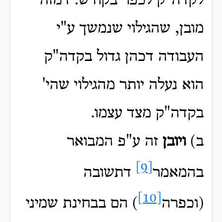
לקדה"ק לכפר בקודש. דמזה
מובן, שהגילוי שנמשך ע"י
העבודה דכהן גדול בקדה"ק
הוא נעלה יותר מהגילוי שהי'
בקדה"ק מצד עצמו.
ב)
ויובן
זה ע"פ המבואר
[9]
בהמאמר
דתשובה
[10]
(וכפרה
) הם בבחינת שמיני