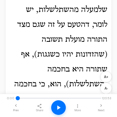
שלמעלה מהשתלשלות, יש
לומר, דהטעם על זה שגם מצד
התורה מועלת תשובה
(שהזדונות יהיו כשגגות), אף
שתורה היא בחכמה
A+
(השתלשלות), הוא, כי בחכמה
A-
שורה אוא"ס שלמעלה
0:00
120:53
Prev
Next
Share
More
[43]
מהחכמה
, ועד"ז הוא בנוגע