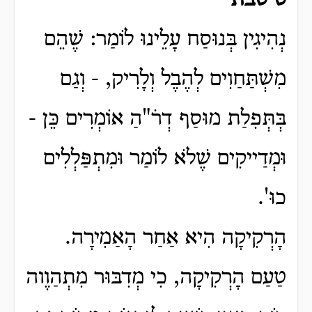
ט טבת
נְהִיגִין בְּנוּסַח עָלֵינוּ לֹומַר: שֶׁהֵם
מִשְׁתַּחַוִים לְהֶבֶל וְלָרִיק, - וְגַם
בְּתְּפִלַת מוּסַף דְרׁ"הַ אֹומְרִים כֵּן -
וּמְדַייקִים שֶׁלֹא לֹומַר וּמִתְפַּלְלִים
כוּ'.
הָרְקִיקָה הִיא אַחַר הָאַמִירָה.
טַעַם הָרְקִיקָה, כִי מְדִבּוּר מִתְהַוֶוה