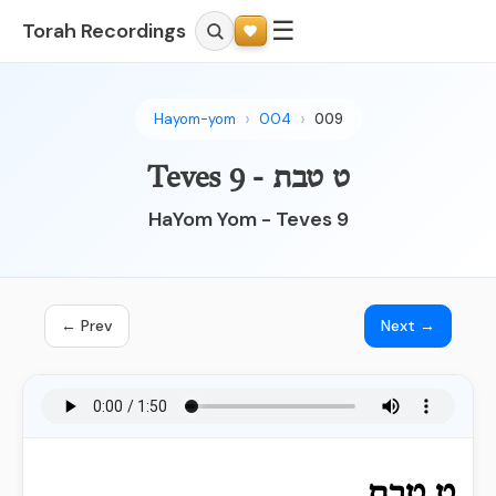
☰
Torah Recordings
Hayom-yom
004
009
Teves 9 - ט טבת
HaYom Yom - Teves 9
← Prev
Next →