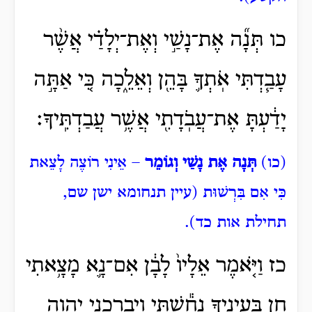
כו תְּנָ֞ה אֶת־נָשַׁ֣י וְאֶת־יְלָדַ֗י אֲשֶׁ֨ר
עָבַ֧דְתִּי אֹֽתְךָ֛ בָּהֵ֖ן וְאֵלֵ֑כָה כִּ֚י אַתָּ֣ה
יָדַ֔עְתָּ אֶת־עֲבֹֽדָתִ֖י אֲשֶׁ֥ר עֲבַדְתִּֽיךָ׃
(כו)
תְּנָה אֶת נָשַׁי וְגוֹמֵר
– אֵינִי רוֹצֶה לָצֵאת
כִּי אִם בִּרְשׁוּת (עיין תנחומא ישן שם,
תחילת אות כד).
כז וַיֹּ֤אמֶר אֵלָיו֙ לָבָ֔ן אִם־נָ֛א מָצָ֥אתִי
חֵ֖ן בְּעֵינֶ֑יךָ נִחַ֕שְׁתִּי וַיְבָֽרְכֵ֥נִי יְהוָ֖ה