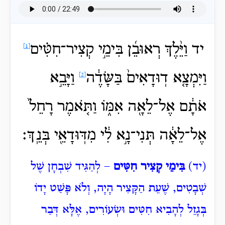
יד וַיֵּ֨לֶךְ
רְאוּבֵ֜ן בִּימֵ֣י קְצִיר־חִטִּ֗ים
[1]
וַיִּמְצָ֤א
דֽוּדָאִים֙ בַּשָּׂדֶ֔ה
וַיָּבֵ֣א
[2]
אֹתָ֔ם אֶל־לֵאָ֖ה אִמּ֑וֹ וַתֹּ֤אמֶר רָחֵל֙
אֶל־לֵאָ֔ה תְּנִי־נָ֣א לִ֔י מִדּֽוּדָאֵ֖י בְּנֵֽךְ׃
(יד)
בִּימֵי קְצִיר חִטִּים
– לְהַגִּיד שִׁבְחָן שֶׁל
שְׁבָטִים, שֶׁעֵת הַקָּצִיר הָיָה, וְלֹא פָּשַׁט יָדוֹ
בְּגָזֵל לְהָבִיא חִטִּים וּשְׂעוֹרִים, אֶלָּא דְּבַר