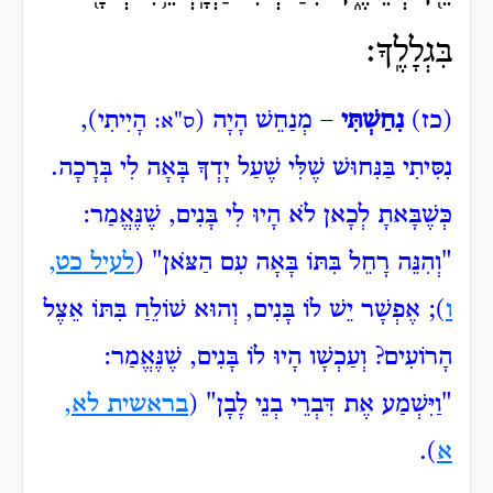
בִּגְלָלֶֽךָ׃
(כז)
נִחַשְׁתִּי
– מְנַחֵשׁ הָיָה (
הָיִיתִי),
ס"א:
נִסִּיתִי בַּנִּחוּשׁ שֶׁלִּי שֶׁעַל יָדְךָ בָּאָה לִי בְּרָכָה.
כְּשֶׁבָּאתָ לְכָאן לֹא הָיוּ לִי בָּנִים, שֶׁנֶּאֱמַר:
"וְהִנֵּה
רָחֵל בִּתּוֹ בָּאָה עִם הַצֹּאן" (
לעיל כט,
ו
); אֶפְשָׁר יֵשׁ לוֹ בָּנִים, וְהוּא שׁוֹלֵחַ בִּתּוֹ אֵצֶל
הָרוֹעִים? וְעַכְשָׁו הָיוּ לוֹ בָּנִים, שֶׁנֶּאֱמַר:
"וַיִּשְׁמַע
אֶת דִּבְרֵי בְנֵי לָבָן" (
בראשית לא,
א
).