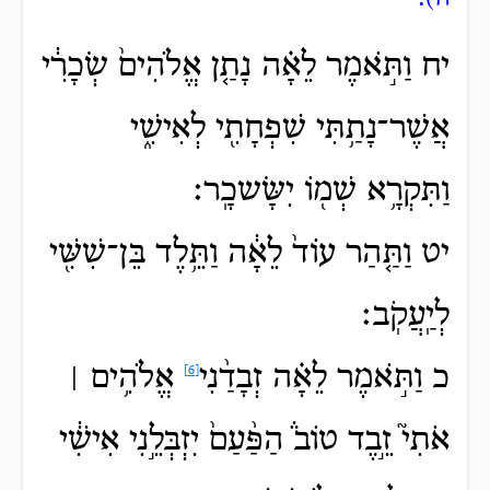
יח וַתֹּ֣אמֶר לֵאָ֗ה נָתַ֤ן אֱלֹהִים֙ שְׂכָרִ֔י
אֲשֶׁר־נָתַ֥תִּי שִׁפְחָתִ֖י לְאִישִׁ֑י
וַתִּקְרָ֥א שְׁמ֖וֹ יִשָּׂשכָֽר׃
יט וַתַּ֤הַר עוֹד֙ לֵאָ֔ה וַתֵּ֥לֶד בֵּן־שִׁשִּׁ֖י
לְיַֽעֲקֹֽב׃
כ וַתֹּ֣אמֶר לֵאָ֗ה זְבָדַ֨נִי
אֱלֹהִ֥ים ׀
[6]
אֹתִי֮ זֵ֣בֶד טוֹב֒ הַפַּ֨עַם֙ יִזְבְּלֵ֣נִי אִישִׁ֔י