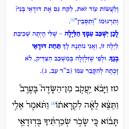
וְלַעֲשׂוֹת עוֹד זֹאת, לִקַּח גַּם אֶת דּוּדָאֵי בְּנִי?
וְתַרְגוּמוֹ "וְתִסְּבִין"
[3]
.
לָכֵן יִשְׁכַּב עִמָּךְ הַלַּיְלָה
– שֶׁלִּי הָיְתָה שְׁכִיבַת
לַיְלָה זוֹ, וַאֲנִי נוֹתְנָהּ לָךְ
תַּחַת דּוּדָאֵי
בְנֵךְ.
וּלְפִי שֶׁזִּלְזְלָה בְּמִשְׁכַּב הַצַּדִּיק, לֹא
זָכְתָה לְהִקָּבֵר עִמּוֹ (ב"ר עב, ג).
טז וַיָּבֹ֨א יַֽעֲקֹ֣ב מִן־הַשָּׂדֶה֮ בָּעֶרֶב֒
וַתֵּצֵ֨א
לֵאָ֜ה לִקְרָאת֗וֹ
וַתֹּ֨אמֶר֙ אֵלַ֣י
[4]
תָּב֔וֹא כִּ֚י שָׂכֹ֣ר שְׂכַרְתִּ֔יךָ בְּדֽוּדָאֵ֖י