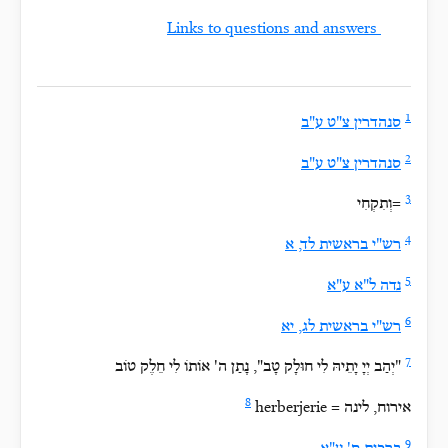
Links to questions and answers
1
סנהדרין צ"ט ע"ב
2
סנהדרין צ"ט ע"ב
3
=וְתִקְחִי
4
רש"י בראשית לד, א
5
נדה ל"א ע"א
6
רש"י בראשית לג, יא
7
"יְהַב יְיָ יָתֵיהּ לִי חוּלָק טָב", נָתַן ה' אוֹתוֹ לִי חֵלֶק טוֹב
8
herberjerie = אירוח, לינה
9