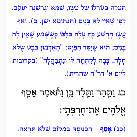
תַּעֲלֶה בְּגוֹרָלוֹ שֶׁל עֵשָׂו, שֶׁמָּא יְגָרְשֶׁנָּה יַעֲקֹב,
לְפִי שֶׁאֵין לָהּ בָּנִים (תנחומא ישן, כ). וְאַף
עֵשָׂו הָרָשָׁע כָּךְ עָלָה בְּלִבּוֹ כְּשֶׁשָּׁמַע שֶׁאֵין לָהּ
בָּנִים; הוּא שֶׁיִּסֵּד הַפַּיָּט: "הָאַדְמוֹן כְּבָט שֶׁלֹּא
חָלָה, צָבָה לְקַחְתָּהּ לוֹ וְנִתְבַּהֲלָה" (בקרובות
ליום א' דר"ה שחרית).
כג וַתַּ֖הַר וַתֵּ֣לֶד בֵּ֑ן וַתֹּ֕אמֶר אָסַ֥ף
אֱלֹהִ֖ים אֶת־חֶרְפָּתִֽי׃
(כג)
אָסַף
– הִכְנִיסָהּ בְּמָקוֹם שֶׁלֹּא תֵּרָאֶה.