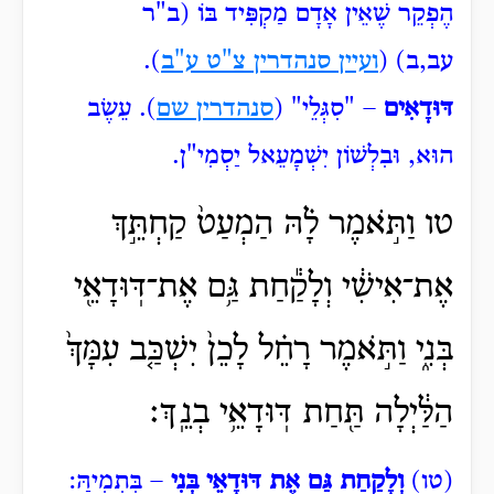
הֶפְקֵר שֶׁאֵין אָדָם מַקְפִּיד בּוֹ (ב"ר
עב,ב) (
ועיין סנהדרין צ"ט ע"ב
).
דּוּדָאִים
– "סִגְּלֵי" (
סנהדרין שם
). עֵשֶׂב
הוּא, וּבִלְשׁוֹן יִשְׁמָעֵאל יַסְמִי"ן.
טו וַתֹּ֣אמֶר לָ֗הּ הַמְעַט֙ קַחְתֵּ֣ךְ
אֶת־אִישִׁ֔י וְלָקַ֕חַת גַּ֥ם אֶת־דּֽוּדָאֵ֖י
בְּנִ֑י וַתֹּ֣אמֶר רָחֵ֗ל לָכֵן֙ יִשְׁכַּ֤ב עִמָּךְ֙
הַלַּ֔יְלָה תַּ֖חַת דּֽוּדָאֵ֥י בְנֵֽךְ׃
(טו)
וְלָקַחַת גַּם אֶת דּוּדָאֵי בְּנִי
– בִּתְמִיהַּ: