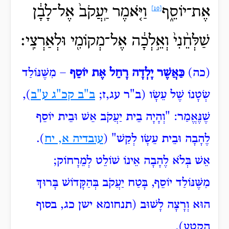
אֶת־יוֹסֵ֑ף
וַיֹּ֤אמֶר יַֽעֲקֹב֙ אֶל־לָבָ֔ן
[10]
שַׁלְּחֵ֨נִי֙ וְאֵ֣לְכָ֔ה אֶל־מְקוֹמִ֖י וּלְאַרְצִֽי׃
(כה)
כַּאֲשֶׁר יָלְדָה רָחֵל אֶת יוֹסֵף
– מִשֶּׁנּוֹלַד
שְׂטָנוֹ שֶׁל עֵשָׂו (ב"ר עג,ז;
ב"ב קכ"ג ע"ב
),
שֶׁנֶּאֱמַר: "וְהָיָה
בֵית יַעֲקֹב אֵשׁ וּבֵית יוֹסֵף
לֶהָבָה וּבֵית עֵשָׂו לְקַשׁ" (
עובדיה א, יח
).
אֵשׁ בְּלֹא לֶהָבָה אֵינוֹ שׁוֹלֵט לְמֵרָחוֹק;
מִשֶּׁנּוֹלַד יוֹסֵף, בָּטַח יַעֲקֹב בְּהַקָּדוֹשׁ בָּרוּךְ
הוּא וְרָצָה לָשׁוּב (תנחומא ישן כג, בסוף
הקטע).