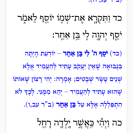
(ב"ר עג, ה).
כד וַתִּקְרָ֧א אֶת־שְׁמ֛וֹ יוֹסֵ֖ף לֵאמֹ֑ר
יֹסֵ֧ף יְהוָ֛ה לִ֖י בֵּ֥ן אַחֵֽר׃
(כד)
יֹסֵף ה' לִי בֵּן אַחֵר
– יוֹדַעַת הָיְתָה
בִּנְבוּאָה שֶׁאֵין יַעֲקֹב עָתִיד לְהַעֲמִיד אֶלָּא
שְׁנֵים עָשָׂר שְׁבָטִים; אָמְרָה: יְהִי רָצוֹן שֶׁאוֹתוֹ
שֶׁהוּא עָתִיד לְהַעֲמִיד – יְהֵא מִמֶּנִּי. לְכָךְ לֹא
הִתְפַּלְלָה אֶלָּא עַל
בֵּן אַחֵר
(ב"ר עב,ו).
כה וַיְהִ֕י
כַּֽאֲשֶׁ֛ר יָֽלְדָ֥ה רָחֵ֖ל