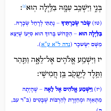
בְּנִ֑י וַיִּשְׁכַּ֥ב
עִמָּ֖הּ בַּלַּ֥יְלָה הֽוּא
׃
[5]
(טז)
שָׂכֹר שְׂכַרְתִּיךָ
– נָתַתִּי לְרָחֵל שְׂכָרָהּ.
בַּלַּיְלָה הוּא
– הַקָּדוֹשׁ בָּרוּךְ הוּא סִיְּעוֹ שֶׁיֵּצֵא
מִשָּׁם יִשָּׂשכָר (
נדה ל"א ע"א
).
יז וַיִּשְׁמַ֥ע אֱלֹהִ֖ים אֶל־לֵאָ֑ה וַתַּ֛הַר
וַתֵּ֥לֶד לְיַֽעֲקֹ֖ב בֵּ֥ן חֲמִישִֽׁי׃
(יז)
וַיִּשְׁמַע אֱלֹהִים אֶל לֵאָה
– שֶׁהָיְתָה
מִתְאַוָּה וּמְחַזֶּרֶת לְהַרְבּוֹת שְׁבָטִים (ב"ר עב,
ה).