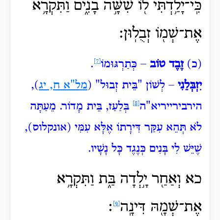
כִּֽי־יָלַ֥דְתִּי ל֖וֹ שִׁשָּׁ֣ה בָנִ֑ים וַתִּקְרָ֥א
אֶת־שְׁמ֖וֹ זְבֻלֽוּן׃
(כ)
זֶבֶד טוֹב
– כְּתַרְגּוּמוֹ
[7]
.
יִזְבְּלֵנִי
– לְשׁוֹן "בֵּית
זְבוּל" (
מל"א ח, יג
),
הירבירייריא"ה
[8]
בְּלַעַז, בֵּית מָדוֹר. מֵעַתָּה
לֹא תְּהֵא עִקַּר דִּירָתוֹ אֶלָּא עִמִּי (אונקלוס),
שֶׁיֵּשׁ לִי בָּנִים כְּנֶגֶד כָּל נָשָׁיו.
כא וְאַחַ֖ר
יָ֣לְדָה בַּ֑ת וַתִּקְרָ֥א
אֶת־שְׁמָ֖הּ דִּינָֽה
׃
[9]