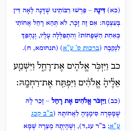
(כא)
דִּינָה
– פֵּרְשׁוּ רַבּוֹתֵינוּ שֶׁדָּנָה לֵאָה דִּין
בְּעַצְמָהּ: אִם זֶה זָכָר, לֹא תְּהֵא רָחֵל אֲחוֹתִי
כְּאַחַת הַשְּׁפָחוֹת? וְהִתְפַּלְּלָה עָלָיו, וְנֶהְפַּךְ
לִנְקֵבָה (
ברכות ס' ע"א
) (תנחומא, ח).
כב וַיִּזְכֹּ֥ר אֱלֹהִ֖ים אֶת־רָחֵ֑ל וַיִּשְׁמַ֤ע
אֵלֶ֨יהָ֙ אֱלֹהִ֔ים וַיִּפְתַּ֖ח אֶת־רַחְמָֽהּ׃
(כב)
וַיִּזְכֹּר אֱלֹהִים אֶת רָחֵל
– זָכַר לָהּ
שֶׁמָּסְרָה סִימָנֶיהָ לַאֲחוֹתָהּ (
ב"ב קכג
ע"א
; ב"ר עג,ד), וְשֶׁהָיְתָה מְצֵרָה שֶׁמָּא