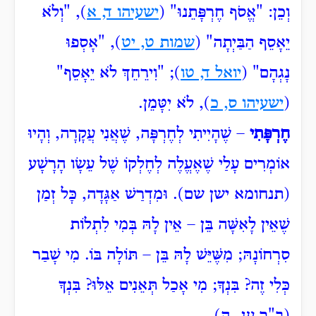
וְכֵן: "אֱסֹף
חֶרְפָּתֵנוּ" (
ישעיהו ד, א
), "וְלֹא
יֵאָסֵף הַבַּיְתָה" (
שמות ט, יט
), "אָסְפוּ
נָגְהָם" (
יואל ד, טו
); "וִירֵחֵךְ
לֹא יֵאָסֵף"
(
ישעיהו ס, כ
), לֹא יִטָּמֵן.
חֶרְפָּתִי
– שֶׁהָיִיתִי לְחֶרְפָּה, שֶׁאֲנִי עֲקָרָה, וְהָיוּ
אוֹמְרִים עָלַי שֶׁאֶעֱלֶה לְחֶלְקוֹ שֶׁל עֵשָׂו הָרָשָׁע
(תנחומא ישן שם). וּמִדְרַשׁ אַגָּדָה, כָּל זְמַן
שֶׁאֵין לָאִשָּׁה בֵּן – אֵין לָהּ בְּמִי לִתְלוֹת
סִרְחוֹנָהּ; מִשֶּׁיֵּשׁ לָהּ בֵּן – תּוֹלָה בּוֹ. מִי שָׁבַר
כְּלִי זֶה? בִּנְךָ; מִי אָכַל תְּאֵנִים אֵלּוּ? בִּנְךָ