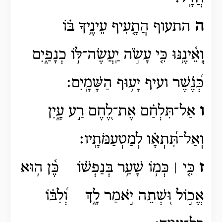
ה
התעוף
הֲתָ֤עִיף
עֵינֶ֥יךָ בּ֗וֹ
וְֽאֵ֫ינֶ֥נּוּ כִּ֤י עָשֹׂ֣ה יַֽעֲשֶׂה־לּ֣וֹ כְנָפַ֑יִם
כְּ֝נֶ֗שֶׁר ועיף
יָע֥וּף
הַשָּׁמָֽיִם׃
ו
אַל־תִּלְחַ֗ם אֶת־לֶ֭חֶם רַ֣ע עָ֑יִן
וְאַל־תִּ֝תְאָ֗ו לְמַטְעַמֹּתָֽיו׃
ז
כִּ֤י ׀ כְּמ֥וֹ שָׁעַ֥ר בְּנַפְשׁ֗וֹ כֶּ֫ן ה֥וּא
אֱכ֣וֹל וּ֭שְׁתֵה יֹ֣אמַר לָ֑ךְ וְ֝לִבּ֗וֹ