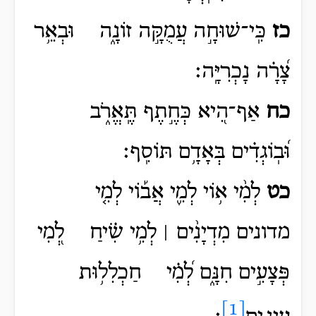
כז
כִּֽי־שׁוּחָ֣ה עֲמֻקָּ֣ה זוֹנָ֑ה וּבְאֵ֥ר
צָ֝רָ֗ה נָכְרִיָּֽה׃
כח
אַף־הִ֭יא כְּחֶ֣תֶף תֶּֽאֱרֹ֑ב
וּ֝בֽוֹגְדִ֗ים בְּאָדָ֥ם תּוֹסִֽף׃
כט
לְמִ֨י א֥וֹי לְמִ֪י אֲב֡וֹי לְמִ֤י
מדונים
מִדְיָנִ֨ים ׀
לְמִ֥י שִׂ֗יחַ לְ֭מִי
פְּצָעִ֣ים חִנָּ֑ם לְ֝מִ֗י
חַכְלִל֥וּת
[1]