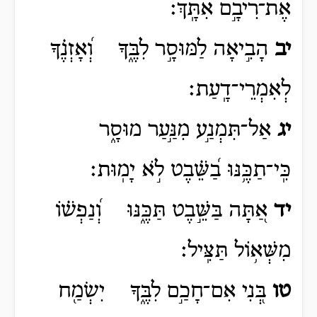
אֶת־רִיבָ֣ם אִתָּֽךְ׃
יב
הָבִ֣יאָה לַמּוּסָ֣ר לִבֶּ֑ךָ וְ֝אָזְנֶ֗ךָ
לְאִמְרֵי־דָֽעַת׃
יג
אַל־תִּמְנַ֣ע מִנַּ֣עַר מוּסָ֑ר
כִּֽי־תַכֶּ֥נּוּ בַ֝שֵּׁ֗בֶט לֹ֣א יָמֽוּת׃
יד
אַ֭תָּה בַּשֵּׁ֣בֶט תַּכֶּ֑נּוּ וְ֝נַפְשׁ֗וֹ
מִשְּׁא֥וֹל תַּצִּֽיל׃
טו
בְּ֭נִי אִם־חָכַ֣ם לִבֶּ֑ךָ יִשְׂמַ֖ח