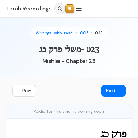
☰
Torah Recordings
Writings-with-rashi
005
023
023 -משלי פרק כג
Mishlei - Chapter 23
← Prev
Next →
Audio for this shiur is coming soon
פרק כג