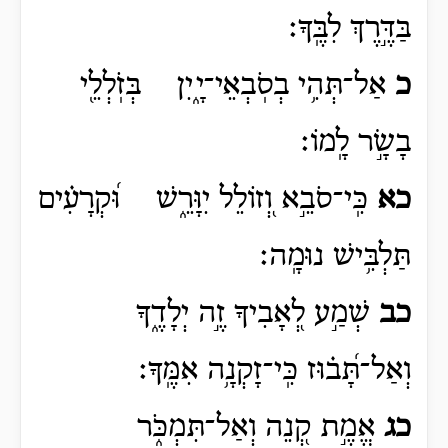
בַּדֶּ֣רֶךְ לִבֶּֽךָ׃
כ
אַל־תְּהִ֥י בְסֹֽבְאֵי־יָ֑יִן בְּזֹֽלְלֵ֖י
בָשָׂ֣ר לָֽמוֹ׃
כא
כִּֽי־סֹבֵ֣א וְ֭זוֹלֵל יִוָּרֵ֑שׁ וּ֝קְרָעִ֗ים
תַּלְבִּ֥ישׁ נוּמָֽה׃
כב
שְׁמַ֣ע לְ֭אָבִיךָ זֶ֣ה יְלָדֶ֑ךָ
וְאַל־תָּ֝ב֗וּז כִּֽי־זָקְנָ֥ה אִמֶּֽךָ׃
כג
אֱמֶ֣ת קְ֭נֵה וְאַל־תִּמְכֹּ֑ר