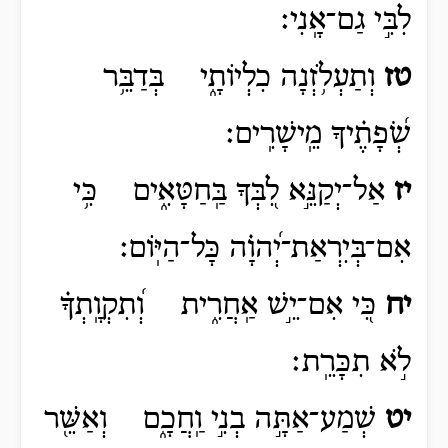
לִבִּ֣י גַם־אָֽנִי׃
טז
וְתַעְלֹ֥זְנָה כִלְיוֹתָ֑י בְּדַבֵּ֥ר
שְׂ֝פָתֶ֗יךָ מֵֽישָׁרִֽים׃
יז
אַל־יְקַנֵּ֣א לִ֭בְּךָ בַּֽחַטָּאִ֑ים כִּ֥י
אִם־בְּיִרְאַת־יְ֝הוָ֗ה כָּל־הַיּֽוֹם׃
יח
כִּ֭י אִם־יֵ֣שׁ אַֽחֲרִ֑ית וְ֝תִקְוָֽתְךָ֗
לֹ֣א תִכָּרֵֽת׃
יט
שְׁמַע־אַתָּ֣ה בְנִ֣י וַֽחֲכָ֑ם וְאַשֵּׁ֖ר