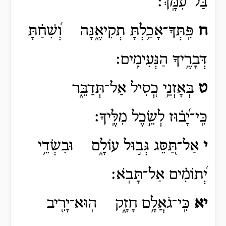
בַּל־עִמָּֽךְ׃
ח
פִּֽתְּךָ־אָכַ֥לְתָּ תְקִיאֶ֑נָּה וְ֝שִׁחַ֗תָּ
דְּבָרֶ֥יךָ הַנְּעִימִֽים׃
ט
בְּאָזְנֵ֣י כְ֭סִיל אַל־תְּדַבֵּ֑ר
כִּֽי־יָ֝ב֗וּז לְשֵׂ֣כֶל מִלֶּֽיךָ׃
י
אַל־תַּ֭סֵּג גְּב֣וּל עוֹלָ֑ם וּבִשְׂדֵ֥י
יְ֝תוֹמִ֗ים אַל־תָּבֹֽא׃
יא
כִּֽי־גֹאֲלָ֥ם חָזָ֑ק הֽוּא־יָרִ֖יב