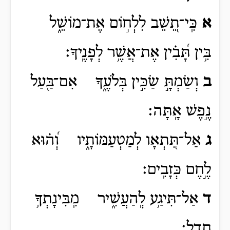
א
כִּֽי־תֵ֭שֵׁב לִלְח֣וֹם אֶת־מוֹשֵׁ֑ל
בִּ֥ין תָּ֝בִ֗ין אֶת־אֲשֶׁ֥ר לְפָנֶֽיךָ׃
ב
וְשַׂמְתָּ֣ שַׂכִּ֣ין בְּלֹעֶ֑ךָ אִם־בַּ֖עַל
נֶ֣פֶשׁ אָֽתָּה׃
ג
אַל־תִּ֭תְאָו לְמַטְעַמּוֹתָ֑יו וְ֝ה֗וּא
לֶ֣חֶם כְּזָבִֽים׃
ד
אַל־תִּיגַ֥ע לְֽהַעֲשִׁ֑יר מִֽבִּינָתְךָ֥
חֲדָֽל׃