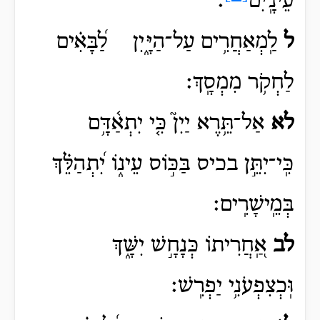
עֵינָֽיִם
׃
ל
לַֽמְאַחֲרִ֥ים עַל־הַיָּ֑יִן לַ֝בָּאִ֗ים
לַחְקֹ֥ר מִמְסָֽךְ׃
לא
אַל־תֵּ֥רֶא יַיִן֮ כִּ֤י יִתְאַ֫דָּ֥ם
כִּֽי־יִתֵּ֣ן בכיס
בַּכּ֣וֹס
עֵינ֑וֹ יִ֝תְהַלֵּ֗ךְ
בְּמֵֽישָׁרִֽים׃
לב
אַֽ֭חֲרִיתוֹ כְּנָחָ֣שׁ יִשָּׁ֑ךְ
וּֽכְצִפְעֹנִ֥י יַפְרִֽשׁ׃