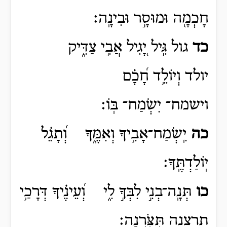
חָכְמָ֖ה וּמוּסָ֣ר וּבִינָֽה׃
כד
גול
גִּ֣יל
יָ֭גִיל אֲבִ֣י צַדִּ֑יק
יולד
וְיוֹלֵ֥ד
חָ֝כָ֗ם
וישמח־
יִשְׂמַח־
בּֽוֹ׃
כה
יִֽשְׂמַח־אָבִ֥יךָ וְאִמֶּ֑ךָ וְ֝תָגֵ֗ל
יֽוֹלַדְתֶּֽךָ׃
כו
תְּנָֽה־בְנִ֣י לִבְּךָ֣ לִ֑י וְ֝עֵינֶ֗יךָ דְּרָכַ֥י
תרצנה
תִּצֹּֽרְנָה
׃