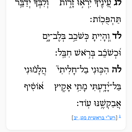
לג
עֵ֭ינֶיךָ יִרְא֣וּ זָר֑וֹת וְ֝לִבְּךָ֗ יְדַבֵּ֥ר
תַּהְפֻּכֽוֹת׃
לד
וְ֭הָיִיתָ כְּשֹׁכֵ֣ב בְּלֶב־יָ֑ם
וּ֝כְשֹׁכֵ֗ב בְּרֹ֣אשׁ חִבֵּֽל׃
לה
הִכּ֥וּנִי בַל־חָלִיתִי֮ הֲלָמ֗וּנִי
בַּל־יָ֫דָ֥עְתִּי מָתַ֥י אָקִ֑יץ א֝וֹסִ֗יף
אֲבַקְשֶׁ֥נּוּ עֽוֹד׃
1
[
רש"י בראשית מט, יב
]