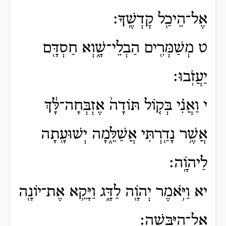
אֶל־הֵיכַ֖ל קׇדְשֶֽׁךָ׃
ט מְשַׁמְּרִ֖ים הַבְלֵי־שָׁ֑וְא חַסְדָּ֖ם
יַעֲזֹֽבוּ׃
י וַאֲנִ֗י בְּק֤וֹל תּוֹדָה֙ אֶזְבְּחָה־לָּ֔ךְ
אֲשֶׁ֥ר נָדַ֖רְתִּי אֲשַׁלֵּ֑מָה יְשׁוּעָ֖תָה
לַיהֹוָֽה׃
יא וַיֹּ֥אמֶר יְהֹוָ֖ה לַדָּ֑ג וַיָּקֵ֥א אֶת־יוֹנָ֖ה
אֶל־הַיַּבָּשָֽׁה׃