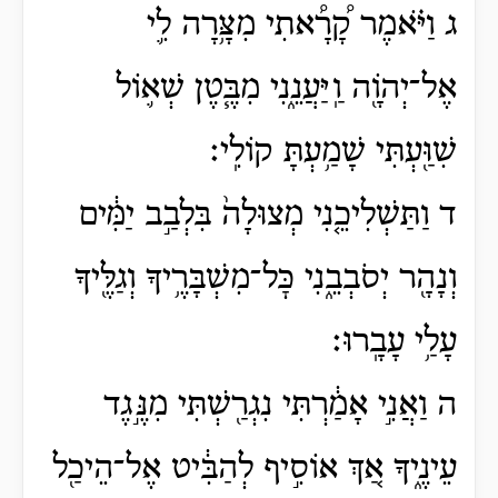
ג וַיֹּ֗אמֶר קָ֠רָ֠אתִי מִצָּ֥רָה לִ֛י
אֶל־יְהֹוָ֖ה וַֽיַּעֲנֵ֑נִי מִבֶּ֧טֶן שְׁא֛וֹל
שִׁוַּ֖עְתִּי שָׁמַ֥עְתָּ קוֹלִֽי׃
ד וַתַּשְׁלִיכֵ֤נִי מְצוּלָה֙ בִּלְבַ֣ב יַמִּ֔ים
וְנָהָ֖ר יְסֹבְבֵ֑נִי כׇּל־מִשְׁבָּרֶ֥יךָ וְגַלֶּ֖יךָ
עָלַ֥י עָבָֽרוּ׃
ה וַאֲנִ֣י אָמַ֔רְתִּי נִגְרַ֖שְׁתִּי מִנֶּ֣גֶד
עֵינֶ֑יךָ אַ֚ךְ אוֹסִ֣יף לְהַבִּ֔יט אֶל־הֵיכַ֖ל