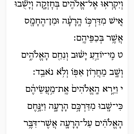
וְיִקְרְא֥וּ אֶל־אֱלֹהִ֖ים בְּחׇזְקָ֑ה וְיָשֻׁ֗בוּ
אִ֚ישׁ מִדַּרְכּ֣וֹ הָֽרָעָ֔ה וּמִן־הֶחָמָ֖ס
אֲשֶׁ֥ר בְּכַפֵּיהֶֽם׃
ט מִֽי־יוֹדֵ֣עַ יָשׁ֔וּב וְנִחַ֖ם הָאֱלֹהִ֑ים
וְשָׁ֛ב מֵחֲר֥וֹן אַפּ֖וֹ וְלֹ֥א נֹאבֵֽד׃
י וַיַּ֤רְא הָֽאֱלֹהִים֙ אֶֽת־מַ֣עֲשֵׂיהֶ֔ם
כִּי־שָׁ֖בוּ מִדַּרְכָּ֣ם הָרָעָ֑ה וַיִּנָּ֣חֶם
הָאֱלֹהִ֗ים עַל־הָרָעָ֛ה אֲשֶׁר־דִּבֶּ֥ר