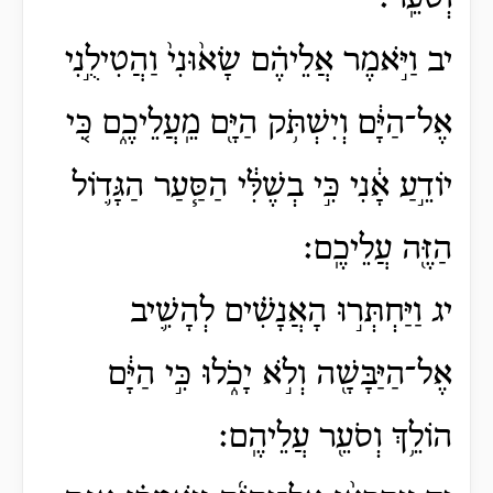
יב וַיֹּ֣אמֶר אֲלֵיהֶ֗ם שָׂא֙וּנִי֙ וַהֲטִילֻ֣נִי
אֶל־הַיָּ֔ם וְיִשְׁתֹּ֥ק הַיָּ֖ם מֵֽעֲלֵיכֶ֑ם כִּ֚י
יוֹדֵ֣עַ אָ֔נִי כִּ֣י בְשֶׁלִּ֔י הַסַּ֧עַר הַגָּד֛וֹל
הַזֶּ֖ה עֲלֵיכֶֽם׃
יג וַיַּחְתְּר֣וּ הָאֲנָשִׁ֗ים לְהָשִׁ֛יב
אֶל־הַיַּבָּשָׁ֖ה וְלֹ֣א יָכֹ֑לוּ כִּ֣י הַיָּ֔ם
הוֹלֵ֥ךְ וְסֹעֵ֖ר עֲלֵיהֶֽם׃