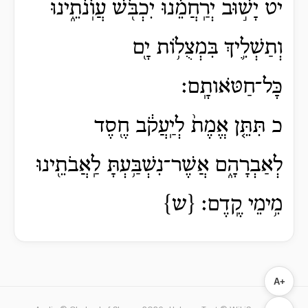
יט יָשׁ֣וּב יְרַֽחֲמֵ֔נוּ יִכְבֹּ֖שׁ עֲוֺֽנֹתֵ֑ינוּ
וְתַשְׁלִ֛יךְ בִּמְצֻל֥וֹת יָ֖ם
כָּל־חַטֹּאותָֽם׃
כ תִּתֵּ֤ן אֱמֶת֙ לְיַֽעֲקֹ֔ב חֶ֖סֶד
לְאַבְרָהָ֑ם אֲשֶׁר־נִשְׁבַּ֥עְתָּ לַֽאֲבֹתֵ֖ינוּ
מִ֥ימֵי קֶֽדֶם׃ {ש}
A+