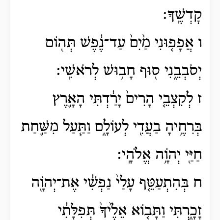
קׇדְשֶֽׁךָ׃
ו אֲפָפ֤וּנִי מַ֙יִם֙ עַד־נֶ֔פֶשׁ תְּה֖וֹם
יְסֹבְבֵ֑נִי ס֖וּף חָב֥וּשׁ לְרֹאשִֽׁי׃
ז לְקִצְבֵ֤י הָרִים֙ יָרַ֔דְתִּי הָאָ֛רֶץ
בְּרִחֶ֥יהָ בַעֲדִ֖י לְעוֹלָ֑ם וַתַּ֧עַל מִשַּׁ֛חַת
חַיַּ֖י יְהֹוָ֥ה אֱלֹהָֽי׃
ח בְּהִתְעַטֵּ֤ף עָלַי֙ נַפְשִׁ֔י אֶת־יְהֹוָ֖ה
זָכָ֑רְתִּי וַתָּב֤וֹא אֵלֶ֙יךָ֙ תְּפִלָּתִ֔י