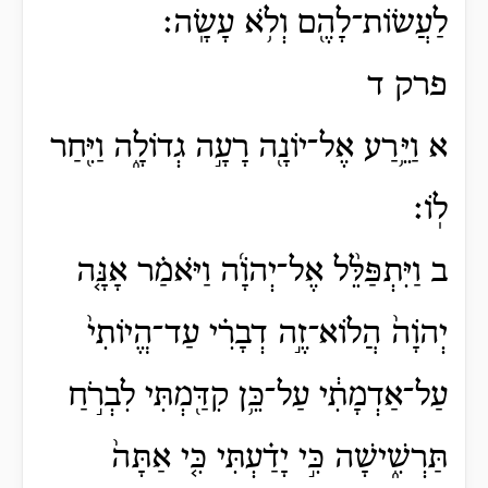
לַעֲשׂוֹת־לָהֶ֖ם וְלֹ֥א עָשָֽׂה׃
פרק ד
א וַיֵּ֥רַע אֶל־יוֹנָ֖ה רָעָ֣ה גְדוֹלָ֑ה וַיִּ֖חַר
לֽוֹ׃
ב וַיִּתְפַּלֵּ֨ל אֶל־יְהֹוָ֜ה וַיֹּאמַ֗ר אָנָּ֤ה
יְהֹוָה֙ הֲלוֹא־זֶ֣ה דְבָרִ֗י עַד־הֱיוֹתִי֙
עַל־אַדְמָתִ֔י עַל־כֵּ֥ן קִדַּ֖מְתִּי לִבְרֹ֣חַ
תַּרְשִׁ֑ישָׁה כִּ֣י יָדַ֗עְתִּי כִּ֤י אַתָּה֙