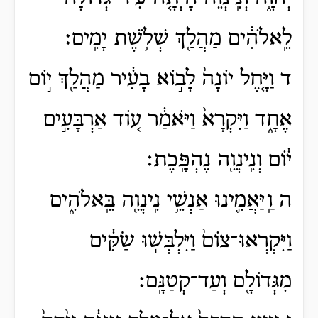
לֵֽאלֹהִ֔ים מַהֲלַ֖ךְ שְׁלֹ֥שֶׁת יָמִֽים׃
ד וַיָּ֤חֶל יוֹנָה֙ לָב֣וֹא בָעִ֔יר מַהֲלַ֖ךְ י֣וֹם
אֶחָ֑ד וַיִּקְרָא֙ וַיֹּאמַ֔ר ע֚וֹד אַרְבָּעִ֣ים
י֔וֹם וְנִֽינְוֵ֖ה נֶהְפָּֽכֶת׃
ה וַֽיַּאֲמִ֛ינוּ אַנְשֵׁ֥י נִֽינְוֵ֖ה בֵּֽאלֹהִ֑ים
וַיִּקְרְאוּ־צוֹם֙ וַיִּלְבְּשׁ֣וּ שַׂקִּ֔ים
מִגְּדוֹלָ֖ם וְעַד־קְטַנָּֽם׃