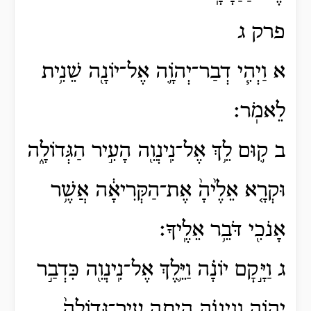
פרק ג
א וַיְהִ֧י דְבַר־יְהֹוָ֛ה אֶל־יוֹנָ֖ה שֵׁנִ֥ית
לֵאמֹֽר׃
ב ק֛וּם לֵ֥ךְ אֶל־נִֽינְוֵ֖ה הָעִ֣יר הַגְּדוֹלָ֑ה
וּקְרָ֤א אֵלֶ֙יהָ֙ אֶת־הַקְּרִיאָ֔ה אֲשֶׁ֥ר
אָנֹכִ֖י דֹּבֵ֥ר אֵלֶֽיךָ׃
ג וַיָּ֣קׇם יוֹנָ֗ה וַיֵּ֛לֶךְ אֶל־נִֽינְוֵ֖ה כִּדְבַ֣ר
יְהֹוָ֑ה וְנִֽינְוֵ֗ה הָיְתָ֤ה עִיר־גְּדוֹלָה֙