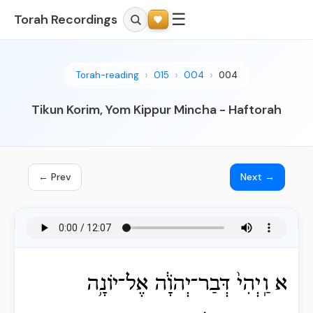
☰
Torah Recordings
Torah-reading
015
004
004
Tikun Korim, Yom Kippur Mincha - Haftorah
← Prev
Next →
א וַֽיְהִי֙ דְּבַר־יְהֹוָ֔ה אֶל־יוֹנָ֥ה