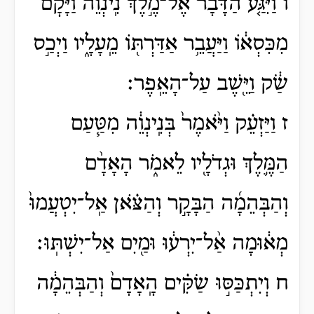
ו וַיִּגַּ֤ע הַדָּבָר֙ אֶל־מֶ֣לֶךְ נִֽינְוֵ֔ה וַיָּ֙קׇם֙
מִכִּסְא֔וֹ וַיַּעֲבֵ֥ר אַדַּרְתּ֖וֹ מֵֽעָלָ֑יו וַיְכַ֣ס
שַׂ֔ק וַיֵּ֖שֶׁב עַל־הָאֵֽפֶר׃
ז וַיַּזְעֵ֗ק וַיֹּ֙אמֶר֙ בְּנִֽינְוֵ֔ה מִטַּ֧עַם
הַמֶּ֛לֶךְ וּגְדֹלָ֖יו לֵאמֹ֑ר הָאָדָ֨ם
וְהַבְּהֵמָ֜ה הַבָּקָ֣ר וְהַצֹּ֗אן אַֽל־יִטְעֲמוּ֙
מְא֔וּמָה אַ֨ל־יִרְע֔וּ וּמַ֖יִם אַל־יִשְׁתּֽוּ׃
ח וְיִתְכַּסּ֣וּ שַׂקִּ֗ים הָֽאָדָם֙ וְהַבְּהֵמָ֔ה