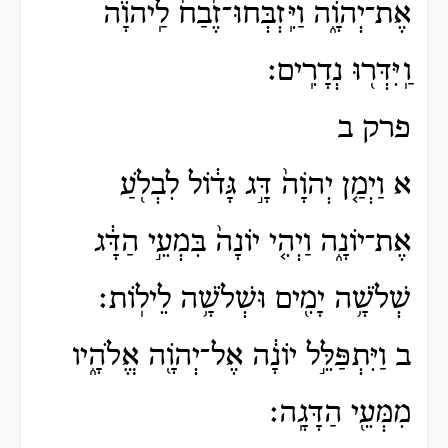
אֶת־יְהֹוָ֑ה וַיִּֽזְבְּחוּ־זֶ֙בַח֙ לַֽיהֹוָ֔ה
וַֽיִּדְּר֖וּ נְדָרִֽים׃
פרק ב
א וַיְמַ֤ן יְהֹוָה֙ דָּ֣ג גָּד֔וֹל לִבְלֹ֖עַ
אֶת־יוֹנָ֑ה וַיְהִ֤י יוֹנָה֙ בִּמְעֵ֣י הַדָּ֔ג
שְׁלֹשָׁ֥ה יָמִ֖ים וּשְׁלֹשָׁ֥ה לֵילֽוֹת׃
ב וַיִּתְפַּלֵּ֣ל יוֹנָ֔ה אֶל־יְהֹוָ֖ה אֱלֹהָ֑יו
מִמְּעֵ֖י הַדָּגָֽה׃