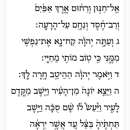
אֵֽל־חַנּ֣וּן וְרַח֔וּם אֶ֤רֶךְ אַפַּ֙יִם֙
וְרַב־חֶ֔סֶד וְנִחָ֖ם עַל־הָרָעָֽה׃
ג וְעַתָּ֣ה יְהֹוָ֔ה קַח־נָ֥א אֶת־נַפְשִׁ֖י
מִמֶּ֑נִּי כִּ֛י ט֥וֹב מוֹתִ֖י מֵחַיָּֽי׃
ד וַיֹּ֣אמֶר יְהֹוָ֔ה הַהֵיטֵ֖ב חָ֥רָה לָֽךְ׃
ה וַיֵּצֵ֤א יוֹנָה֙ מִן־הָעִ֔יר וַיֵּ֖שֶׁב מִקֶּ֣דֶם
לָעִ֑יר וַיַּ֩עַשׂ֩ ל֨וֹ שָׁ֜ם סֻכָּ֗ה וַיֵּ֤שֶׁב
תַּחְתֶּ֙יהָ֙ בַּצֵּ֔ל עַ֚ד אֲשֶׁ֣ר יִרְאֶ֔ה