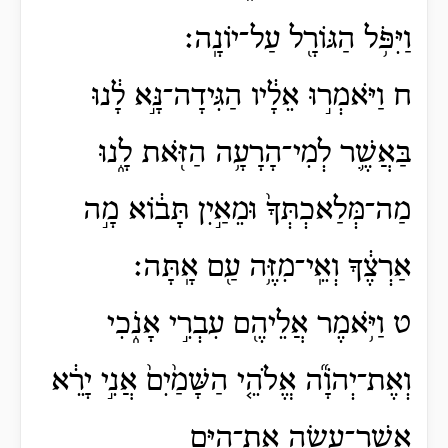
וַיִּפֹּ֥ל הַגּוֹרָ֖ל עַל־יוֹנָֽה׃
ח וַיֹּאמְר֣וּ אֵלָ֔יו הַגִּידָה־נָּ֣א לָ֔נוּ
בַּאֲשֶׁ֛ר לְמִי־הָרָעָ֥ה הַזֹּ֖את לָ֑נוּ
מַה־מְּלַאכְתְּךָ֙ וּמֵאַ֣יִן תָּב֔וֹא מָ֣ה
אַרְצֶ֔ךָ וְאֵֽי־מִזֶּ֥ה עַ֖ם אָֽתָּה׃
ט וַיֹּ֥אמֶר אֲלֵיהֶ֖ם עִבְרִ֣י אָנֹ֑כִי
וְאֶת־יְהֹוָ֞ה אֱלֹהֵ֤י הַשָּׁמַ֙יִם֙ אֲנִ֣י יָרֵ֔א
אֲשֶׁר־עָשָׂ֥ה אֶת־הַיָּ֖ם