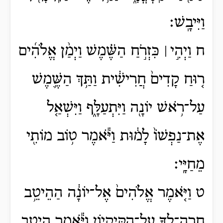
וַיִּיבָֽשׁ׃
ח וַיְהִ֣י ׀ כִּזְרֹ֣חַ הַשֶּׁ֗מֶשׁ וַיְמַ֨ן אֱלֹהִ֜ים
ר֤וּחַ קָדִים֙ חֲרִישִׁ֔ית וַתַּ֥ךְ הַשֶּׁ֛מֶשׁ
עַל־רֹ֥אשׁ יוֹנָ֖ה וַיִּתְעַלָּ֑ף וַיִּשְׁאַ֤ל
אֶת־נַפְשׁוֹ֙ לָמ֔וּת וַיֹּ֕אמֶר ט֥וֹב מוֹתִ֖י
מֵחַיָּֽי׃
ט וַיֹּ֤אמֶר אֱלֹהִים֙ אֶל־יוֹנָ֔ה הַהֵיטֵ֥ב
חָרָֽה־לְךָ֖ עַל־הַקִּֽיקָי֑וֹן וַיֹּ֕אמֶר הֵיטֵ֥ב