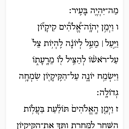
מַה־יִּהְיֶ֖ה בָּעִֽיר׃
ו וַיְמַ֣ן יְהֹוָֽה־אֱ֠לֹהִ֠ים קִיקָי֞וֹן
וַיַּ֣עַל ׀ מֵעַ֣ל לְיוֹנָ֗ה לִֽהְי֥וֹת צֵל֙
עַל־רֹאשׁ֔וֹ לְהַצִּ֥יל ל֖וֹ מֵרָֽעָת֑וֹ
וַיִּשְׂמַ֥ח יוֹנָ֛ה עַל־הַקִּֽיקָי֖וֹן שִׂמְחָ֥ה
גְדוֹלָֽה׃
ז וַיְמַ֤ן הָֽאֱלֹהִים֙ תּוֹלַ֔עַת בַּעֲל֥וֹת
הַשַּׁ֖חַר לַֽמׇּחֳרָ֑ת וַתַּ֥ךְ אֶת־הַקִּֽיקָי֖וֹן