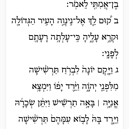
בֶן־אֲמִתַּ֖י לֵאמֹֽר׃
ב ק֠וּם לֵ֧ךְ אֶל־נִֽינְוֵ֛ה הָעִ֥יר הַגְּדוֹלָ֖ה
וּקְרָ֣א עָלֶ֑יהָ כִּֽי־עָלְתָ֥ה רָעָתָ֖ם
לְפָנָֽי׃
ג וַיָּ֤קׇם יוֹנָה֙ לִבְרֹ֣חַ תַּרְשִׁ֔ישָׁה
מִלִּפְנֵ֖י יְהֹוָ֑ה וַיֵּ֨רֶד יָפ֜וֹ וַיִּמְצָ֥א
אֳנִיָּ֣ה ׀ בָּאָ֣ה תַרְשִׁ֗ישׁ וַיִּתֵּ֨ן שְׂכָרָ֜הּ
וַיֵּ֤רֶד בָּהּ֙ לָב֤וֹא עִמָּהֶם֙ תַּרְשִׁ֔ישָׁה