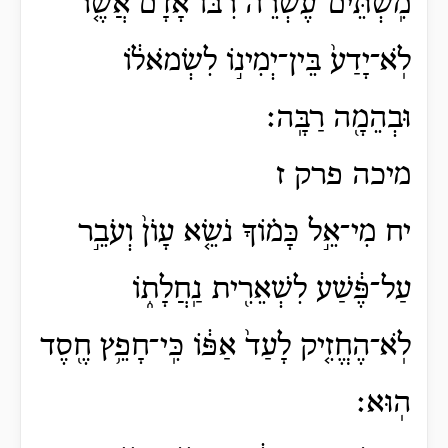
מִֽשְׁתֵּים־עֶשְׂרֵ֨ה רִבּ֜וֹ אָדָ֗ם אֲשֶׁ֤ר
לֹֽא־יָדַע֙ בֵּין־יְמִינ֣וֹ לִשְׂמֹאל֔וֹ
וּבְהֵמָ֖ה רַבָּֽה׃
מיכה פרק ז
יח מִי־אֵ֣ל כָּמ֗וֹךָ נֹשֵׂ֤א עָוֺן֙ וְעֹבֵ֣ר
עַל־פֶּ֔שַׁע לִשְׁאֵרִ֖ית נַֽחֲלָת֑וֹ
לֹֽא־הֶחֱזִ֤יק לָעַד֙ אַפּ֔וֹ כִּֽי־חָפֵ֥ץ חֶ֖סֶד
הֽוּא׃