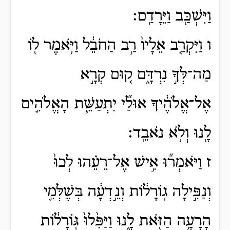
וַיִּשְׁכַּ֖ב וַיֵּרָדַֽם׃
ו וַיִּקְרַ֤ב אֵלָיו֙ רַ֣ב הַחֹבֵ֔ל וַיֹּ֥אמֶר ל֖וֹ
מַה־לְּךָ֣ נִרְדָּ֑ם ק֚וּם קְרָ֣א
אֶל־אֱלֹהֶ֔יךָ אוּלַ֞י יִתְעַשֵּׁ֧ת הָאֱלֹהִ֛ים
לָ֖נוּ וְלֹ֥א נֹאבֵֽד׃
ז וַיֹּאמְר֞וּ אִ֣ישׁ אֶל־רֵעֵ֗הוּ לְכוּ֙
וְנַפִּ֣ילָה גֽוֹרָל֔וֹת וְנֵ֣דְעָ֔ה בְּשֶׁלְּמִ֛י
הָרָעָ֥ה הַזֹּ֖את לָ֑נוּ וַיַּפִּ֙לוּ֙ גּֽוֹרָל֔וֹת