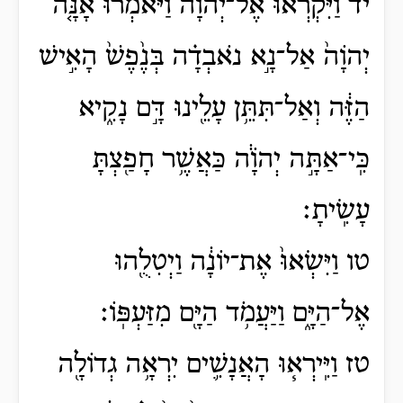
יד וַיִּקְרְא֨וּ אֶל־יְהֹוָ֜ה וַיֹּאמְר֗וּ אָנָּ֤ה
יְהֹוָה֙ אַל־נָ֣א נֹאבְדָ֗ה בְּנֶ֙פֶשׁ֙ הָאִ֣ישׁ
הַזֶּ֔ה וְאַל־תִּתֵּ֥ן עָלֵ֖ינוּ דָּ֣ם נָקִ֑יא
כִּֽי־אַתָּ֣ה יְהֹוָ֔ה כַּאֲשֶׁ֥ר חָפַ֖צְתָּ
עָשִֽׂיתָ׃
טו וַיִּשְׂאוּ֙ אֶת־יוֹנָ֔ה וַיְטִלֻ֖הוּ
אֶל־הַיָּ֑ם וַיַּעֲמֹ֥ד הַיָּ֖ם מִזַּעְפּֽוֹ׃
טז וַיִּֽירְא֧וּ הָאֲנָשִׁ֛ים יִרְאָ֥ה גְדוֹלָ֖ה