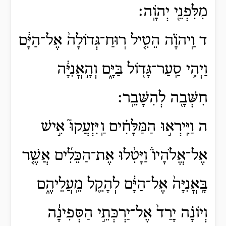
מִלִּפְנֵ֖י יְהֹוָֽה׃
ד וַֽיהֹוָ֗ה הֵטִ֤יל רֽוּחַ־גְּדוֹלָה֙ אֶל־הַיָּ֔ם
וַיְהִ֥י סַֽעַר־גָּד֖וֹל בַּיָּ֑ם וְהָ֣אֳנִיָּ֔ה
חִשְּׁבָ֖ה לְהִשָּׁבֵֽר׃
ה וַיִּֽירְא֣וּ הַמַּלָּחִ֗ים וַֽיִּזְעֲקוּ֮ אִ֣ישׁ
אֶל־אֱלֹהָיו֒ וַיָּטִ֨לוּ אֶת־הַכֵּלִ֜ים אֲשֶׁ֤ר
בָּֽאֳנִיָּה֙ אֶל־הַיָּ֔ם לְהָקֵ֖ל מֵֽעֲלֵיהֶ֑ם
וְיוֹנָ֗ה יָרַד֙ אֶל־יַרְכְּתֵ֣י הַסְּפִינָ֔ה