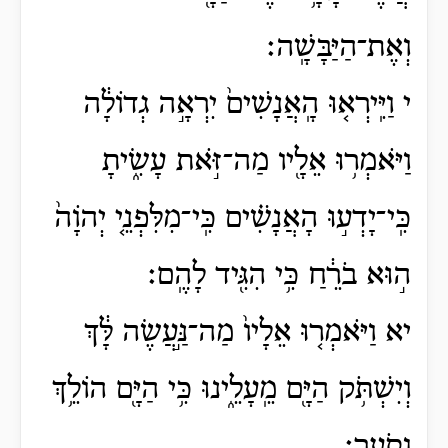
וְאֶת־הַיַּבָּשָֽׁה׃
י וַיִּֽירְא֤וּ הָֽאֲנָשִׁים֙ יִרְאָ֣ה גְדוֹלָ֔ה
וַיֹּאמְר֥וּ אֵלָ֖יו מַה־זֹּ֣את עָשִׂ֑יתָ
כִּֽי־יָדְע֣וּ הָאֲנָשִׁ֗ים כִּֽי־מִלִּפְנֵ֤י יְהֹוָה֙
ה֣וּא בֹרֵ֔חַ כִּ֥י הִגִּ֖יד לָהֶֽם׃
יא וַיֹּאמְר֤וּ אֵלָיו֙ מַה־נַּ֣עֲשֶׂה לָּ֔ךְ
וְיִשְׁתֹּ֥ק הַיָּ֖ם מֵֽעָלֵ֑ינוּ כִּ֥י הַיָּ֖ם הוֹלֵ֥ךְ
וְסֹעֵֽר׃