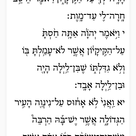
חָֽרָה־לִ֖י עַד־מָֽוֶת׃
י וַיֹּ֣אמֶר יְהֹוָ֔ה אַתָּ֥ה חַ֙סְתָּ֙
עַל־הַקִּ֣יקָי֔וֹן אֲשֶׁ֛ר לֹא־עָמַ֥לְתָּ בּ֖וֹ
וְלֹ֣א גִדַּלְתּ֑וֹ שֶׁבִּן־לַ֥יְלָה הָיָ֖ה
וּבִן־לַ֥יְלָה אָבָֽד׃
יא וַֽאֲנִי֙ לֹ֣א אָח֔וּס עַל־נִינְוֵ֖ה הָעִ֣יר
הַגְּדוֹלָ֑ה אֲשֶׁ֣ר יֶשׁ־בָּ֡הּ הַרְבֵּה֩