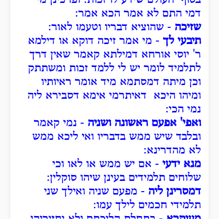
דמי התם לא אמר הכא אמר:
שזיכה
- שהוציא דבריו וטעמו לאור:
תיבעי לך
- מי אמר זיכה דוקא או דילמא
ר' יוסי אורחא דמילתא קאמר שאין דרך
לתלמיד לומר יש לי ללמד זכות ומשתתק
וכן מיתה דמסתמא מיד אומר ראיותיו
ומיהו היכא דאיתרמי אימא דסבירא ליה
נמי הכי:
ואפי' אפעם ראשונה ושניה
- נמי קאמר
ובלבד שיש ממש בדבריו ואי ליכא ממש
לא מהדרינא:
מנא ידעי
- אם יש ממש או לאו וכי
שלוחים תלמידים בעינן שיהו סוקלין:
דמסרינן ליה
- מפעם שניה ואילך שני
תלמידי חכמים לילך עמו:
מעיקרא
- בתחלת הליכתם ולא יחזירוהו