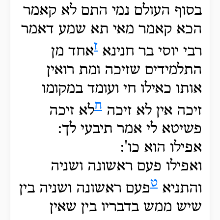
בסוף העולם נמי התם לא קאמר
הכא קאמר מאי תא שמע דאמר
ז
רבי יוסי בר חנינא
אחד מן
התלמידים שזיכה ומת רואין
אותו כאילו חי ועומד במקומו
ח
זיכה אין לא זיכה
לא זיכה
פשיטא לי אמר תיבעי לך:
אפילו הוא כו':
ואפילו פעם ראשונה ושניה
ט
והתניא
פעם ראשונה ושניה בין
שיש ממש בדבריו בין שאין