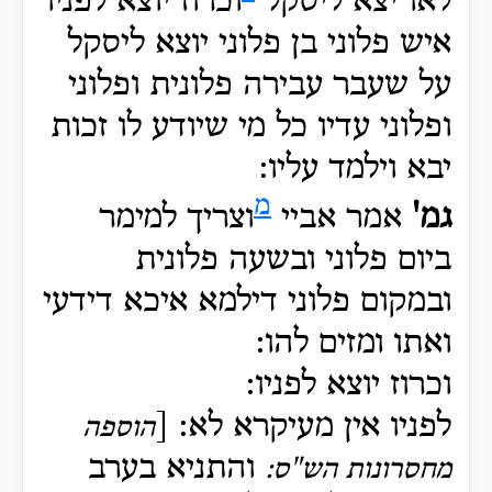
לאו יצא ליסקל
וכרוז יוצא לפניו
איש פלוני בן פלוני יוצא ליסקל
על שעבר עבירה פלונית ופלוני
ופלוני עדיו כל מי שיודע לו זכות
יבא וילמד עליו:
מ
גמ'
אמר אביי
וצריך למימר
ביום פלוני ובשעה פלונית
ובמקום פלוני דילמא איכא דידעי
ואתו ומזים להו:
וכרוז יוצא לפניו:
לפניו אין מעיקרא לא: [
הוספה
והתניא בערב
מחסרונות הש"ס: