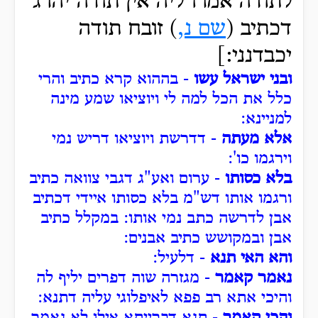
לתודה אמרו ליה אין תודה יהרג
דכתיב (
שם נ,
) זובח תודה
יכבדנני:]
ובני ישראל עשו
- בההוא קרא כתיב והרי
כלל את הכל למה לי ויוציאו שמע מינה
למניינא:
אלא מעתה
- דדרשת ויוציאו דריש נמי
וירגמו כו':
בלא כסותו
- ערום ואע"ג דגבי צוואה כתיב
ורגמו אותו דש"מ בלא כסותו איידי דכתיב
אבן לדרשה כתב נמי אותו: במקלל כתיב
אבן ובמקושש כתיב אבנים:
והא האי תנא
- דלעיל:
נאמר קאמר
- מגזרה שוה דפרים יליף לה
והיכי אתא רב פפא לאיפלוגי עליה דתנא:
והכי קאמר
- תנא דברייתא אילו לא נאמר