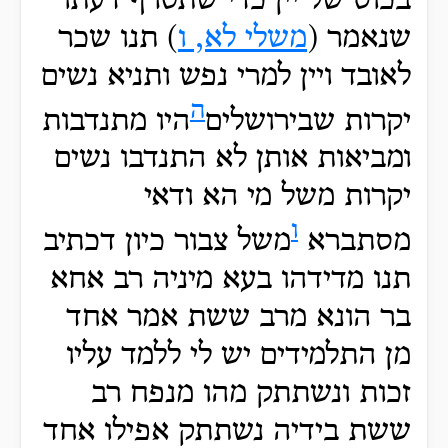
בכוס של יין כדי שתטרף דעתו
שנאמר (
משלי לא, ו
) תנו שכר
לאובד ויין למרי נפש ותניא נשים
ה
יקרות שבירושלים
היו מתנדבות
ומביאות אותן לא התנדבו נשים
יקרות משל מי הא ודאי
ו
מסתברא
משל צבור כיון דכתיב
תנו מדידהו בעא מיניה רב אחא
בר הונא מרב ששת אמר אחד
מן התלמידים יש לי ללמד עליו
זכות ונשתתק מהו מנפח רב
ששת בידיה נשתתק אפילו אחד