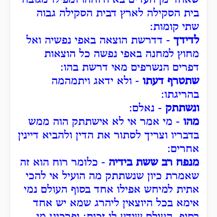
בית הסקילה לארץ דבית הסקילה גבוה
שתי קומות:
לדידך
- דדרשת הוצאה באפי נפשיה ואל
מחוץ למחנה באפי נפשה כל הוצאות
דפרים הנשרפים מאי דרשת בהו:
שתטרף דעתו
- ולא ידאג ויתמהמה
בהריגתו:
ונשתתק
- נאלם:
מהו
- מי אמר אי לא אישתתק הוה ממש
בדבריו וצריך לסתור את הדין ולהביא דיינין
אחרים:
מנפח רב ששת בידיה
- כלומר רוח הוא זה
שאמרת כיון שנשתתק מה הועיל אי להכי
אתית למיחש אפילו אחד בסוף העולם נמי
אימא בכל היוצאין ליהרג שמא יש אחד
בסוף העולם שידע לו זכות: ופרכינן מי