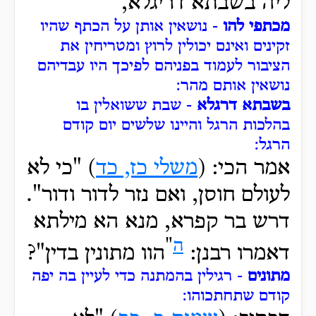
ליה בשבתא דריגלא,
מכתפי להו
- נושאין אותן על הכתף שהיו
זקינים ואינם יכולין לרוץ ומטריחין את
הציבור לעמוד בפניהם לפיכך היו עבדיהם
נושאין אותם מהר:
בשבתא דרגלא
- שבת ששואלין בו
בהלכות הרגל והיינו שלשים יום קודם
הרגל:
אמר הכי: (
משלי כז, כד
) "כי לא
לעולם חוסן, ואם נזר לדור ודור".
דרש בר קפרא, מנא הא מילתא
ה
"
דאמרו רבנן:
הוו מתונין בדין"?
מתונים
- רגילין בהמתנה כדי לעיין בה יפה
קודם שתחתכוהו: