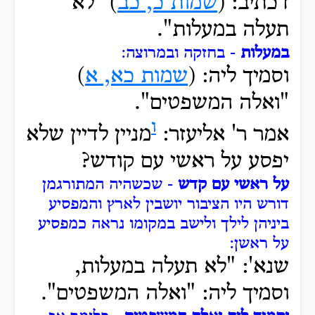
דכתיב: (
שמות כ, כב
) "לא
תעלה במעלות".
במעלות
- בחזקה ובמרוצה:
וסמיך ליה: (
שמות כא, א
)
"ואלה המשפטים".
ו
אמר ר' אליעזר:
מניין לדיין שלא
יפסע על ראשי עם קודש?
על ראשי עם קדש
- שכשהיה המתורגמן
דורש היו הציבור יושבין לארץ והמפסיע
ביניהן לילך ולישב במקומו נראה כמפסיע
על ראשן:
שנא': "לא תעלה במעלות,
וסמיך ליה: "ואלה המשפטים".