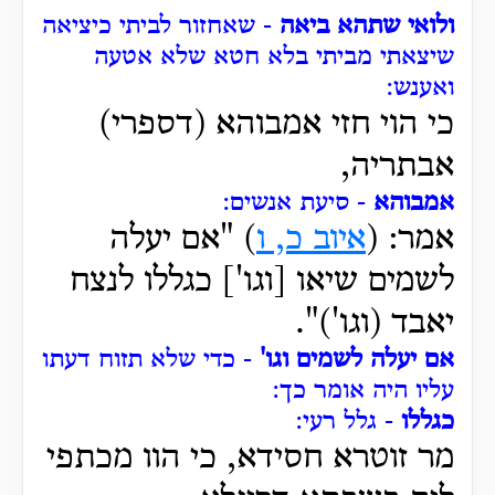
ולואי שתהא ביאה
- שאחזור לביתי כיציאה
שיצאתי מביתי בלא חטא שלא אטעה
ואענש:
כי הוי חזי אמבוהא (דספרי)
אבתריה,
אמבוהא
- סיעת אנשים:
אמר: (
איוב כ, ו
) "אם יעלה
לשמים שיאו [וגו'] כגללו לנצח
יאבד (וגו')".
אם יעלה לשמים וגו'
- כדי שלא תזוח דעתו
עליו היה אומר כך:
כגללו
- גלל רעי:
מר זוטרא חסידא, כי הוו מכתפי