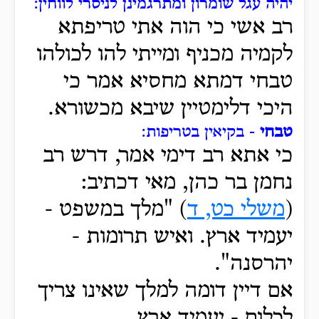
יהיה עגל שומרון ומתרגמינן לניסרי לווחין:
רב אשי כי הוה אתי טריפתא
לקמיה מכניף ומייתי להו לכולהו
טבחי דמתא מחסיא אמר כי
היכי דלימטיין שיבא מכשורא.
טבחי
- בקיאין בטריפות:
כי אתא רב דימי אמר, דרש רב
נחמן בר כהן, מאי דכתיב:
(
משלי כט, ד
) "מלך במשפט -
יעמיד ארץ. ואיש תרומות -
יהרסנה".
אם דיין דומה למלך שאינו צריך
לכלום - יעמיד ארץ.