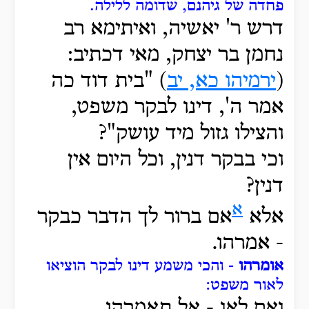
פחדה של גיהנם, שדומה ללילה.
דרש ר' יאשיה, ואיתימא רב
נחמן בר יצחק, מאי דכתיב:
(
ירמיהו כא, יב
) "בית דוד כה
אמר ה', דינו לבקר משפט,
והצילו גזול מיד עושק"?
וכי בבקר דנין, וכל היום אין
דנין?
א
אלא
אם ברור לך הדבר כבקר
- אמרהו.
אומרהו
- והכי משמע דינו לבקר הוציאו
לאור משפט:
ואם לאו - אל תאמרהו.