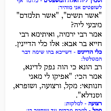
וסמיך ליה ואלה המשפטים
- כלומר אף
לשופטים אני מזהיר:
"אשר תשים", "אשר תלמדם"
מיבעי ליה?
אמר רבי ירמיה, ואיתימא רבי
חייא בר אבא: אלו כלי הדיינין.
כלי הדיינים
- דשייכא בהו שימה דבר
המטלטל:
רב הונא כי הוה נפק לדינא,
אמר הכי: "אפיקו לי מאני
חנותאי: מקל, ורצועה, ושופרא,
וסנדלא".
רצועה
- למלקות:
מקל
- למכת מרדות עד שיחזור בו: