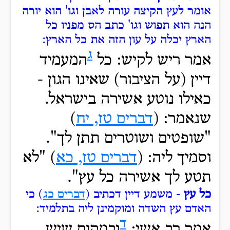
אומר לעץ הקיצה עורה לאבן וגו' הוא יורה
הנה הוא תפוש וגו' כתב הס מפניו כל
הארץ יכלה על עון הזה את כל הארץ:
ג
אמר ריש לקיש: כל
המעמיד
דיין (על הציבור) שאינו הגון -
כאילו נוטע אשירה בישראל.
שנאמר: (
דברים טז, יח
)
"שופטים ושוטרים תתן לך".
וסמיך ליה: (
דברים טז, כא
) "לא
תטע לך אשירה כל עץ".
כל עץ
- משמע דיין דכתיב (
דברים כג
) כי
האדם עץ השדה ומוקמינן ליה בתלמיד:
ד
אמר רב אשי:
ובמקום שיש