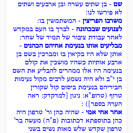
שם
- בן שתים עשרה ובן ארבעים ושתים
לא פירשו לנו:
משרבו הפריצין
- המשתמשין בו:
לצנועים שבכהונה
- לברך בו העם במקדש
לאחר עבודת ציבור של תמיד של שחר:
מבליעים אותו בנעימת אחיהם הכהנים
-
אותן שלא היו בקיאין בו ומברכין בשם בן
ארבע אותיות כשהיו מושכין את קולם
בנעימה היו אלו ממהרים להבליע את השם
בן י"ב ולא היה נשמע לרבים מקול נעימות
חביריהם בנעימת ביסום קול שקורין
טרוף (טרופ"א: ניגון [למדקדק: ראה
הערה בספר]) :
אחר אחי אמי
- שהיה כהן ור' טרפון היה
כהן בתוספתא דכתובות (פ"ה) מעשה בר'
טרפון שקדש שלש מאות נשים בשני