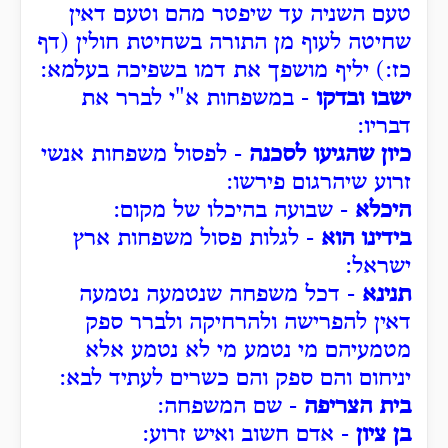
טעם השניה עד שיפטר מהם וטעם דאין
שחיטה לעוף מן התורה בשחיטת חולין (דף
כז:) יליף מושפך את דמו בשפיכה בעלמא:
ישבו ובדקו
- במשפחות א"י לברר את
דבריו:
כיון שהגיעו לסכנה
- לפסול משפחות אנשי
זרוע שיהרגום פירשו:
היכלא
- שבועה בהיכלו של מקום:
בידינו הוא
- לגלות פסול משפחות ארץ
ישראל:
תנינא
- דכל משפחה שנטמעה נטמעה
דאין להפרישה ולהרחיקה ולברר ספק
מטמעיהם מי נטמע מי לא נטמע אלא
יניחום והם ספק והם כשרים לעתיד לבא:
בית הצריפה
- שם המשפחה:
בן ציון
- אדם חשוב ואיש זרוע: