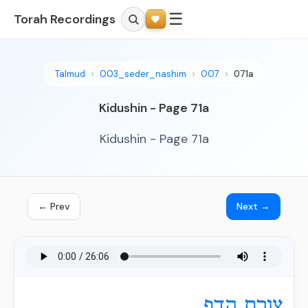
☰
Torah Recordings
Talmud
003_seder_nashim
007
071a
Kidushin - Page 71a
Kidushin - Page 71a
← Prev
Next →
צורת הדף