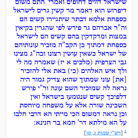
שישראל דווים דחופים ואמרי' התם משום
דיפרוש הוא דאמר מר קשין גרים לישראל
כספחת אלמא דבתר שיתגיירו קשים הם
וה"ר אברהם גר פירש לפי שהגרין בקיאין
במצות ומדקדקין בהם קשים הם לישראל
כספחת דמתוך כן הקב"ה מזכיר עונותיהם
של ישראל כשאין עושין רצונו וכה"ג מצינו
גבי הצרפית (מלכים א יז) שאמרה מה לי
ולך איש האלהים (כי) באת אלי להזכיר
[את] עוני שמתוך שהוא צדיק גמור היה
נראה לה שמזכיר השם עונה ור"י פירש
דלפיכך קשים שנטמעו בישראל ואין
השכינה שורה אלא על משפחה מיוחסת
וכן נראה דמשום הכי מייתי הא דרבי חלבו
על הא מילתא דר' חמא בר חנינא:
1
[
רש"י שמות ג, טו
]