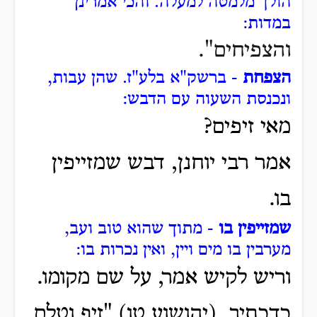
הולך מלמטה למעלה.
והכי אמרינן
במדות:
והצפיחים".
הצפחת
- ברשק"א בלע"ז. שהן עבות,
ונכנסת השעוה עם הדבש:
מאי זיפים?
אמר רבי יוחנן, דבש שמזייפין
בו.
שמזייפין בו
- מתוך שהוא טוב ועב,
מערבין בו מים ויין, ואין נכרות בו:
וריש לקיש אמר, על שם מקומו.
כדכתיב, (יהושוע טו) "זיף וטלם