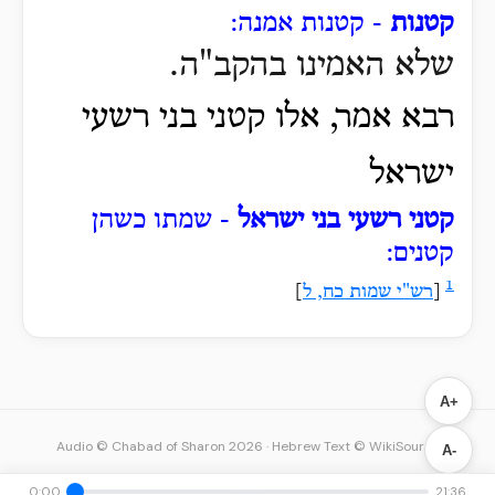
קטנות
- קטנות אמנה:
שלא האמינו בהקב"ה.
רבא אמר, אלו קטני בני רשעי
ישראל
קטני רשעי בני ישראל
- שמתו כשהן
קטנים:
1
[
רש"י שמות כח, ל
]
A+
Audio © Chabad of Sharon 2026
·
Hebrew Text © WikiSource
A-
0:00
21:36