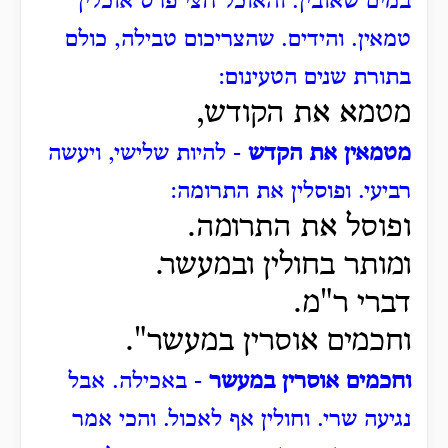
במים שאובין. והאוכל חצי פרס אוכלין
טמאין. והידים.
שהצריכום טבילה, כולם
בתורת שנים הטעינום:
מטמא את הקודש,
מטמאין את הקדש
- להיות שלישי, ויעשה
רביעי.
ופוסלין את התרומה:
ופוסל את התרומה.
ומותר בחולין ובמעשר.
דברי ר"מ.
וחכמים אוסרין במעשר".
וחכמים אוסרין במעשר
- באכילה.
אבל
נגיעה שרי.
וחולין אף לאכול.
והכי אמר