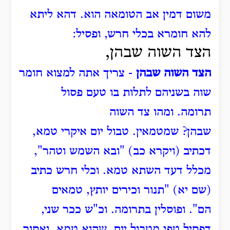
משום דמין אב הטומאה הוא.
דהא ליתא
להא חומרא בכלי חרש, ופסיל:
הצד השוה שבהן,
הצד השוה שבהן
- צריך אתה למצוא חומר
שוה בשניהם לתלות בו טעם פסול
תרומה.
ומהו צד השוה
שבהן?
שמטמאין.
טבול יום איקרי טמא,
דכתיב (ויקרא כב) "ובא השמש וטהר",
מכלל דעד השתא טמא.
וכלי חרש כתיב
(שם יא) "תנור וכירים יותץ, טמאים
הם".
ופוסלין בתרומה.
וכ"ש ככר שני,
דפסיל טפי מטבול יום, שהוא טמא, ואסור