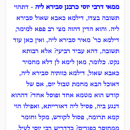
ממאי דרבי יוסי כרבנן סבירא ליה
- דתהוי
תשובה בצדו, דילמא כאבא שאול סבירא
ליה.
והוא הדין דהוה מצי רב פפא למימר,
דילמא כר' מאיר סבירא ליה, ואין כאן עוד
תשובה,
דהא עביד רביעי?
אלא רבותא
נקט. כלומר, מאן לימא לן דלא מחמיר
כאבא שאול, דילמא כוותיה סבירא ליה,
דאוכל הבא מחמת טבול יום,
אם של
קודש הוא מטמא אחד ופוסל אחד?
דההוא
דנגע ביה, פסיל ליה דאורייתא, ואפילו הוי
קמא תרומה, פסול לקודש, מקל וחומר
ממחוסר כפורים?
כדדריש רבי יוסי לעיל.