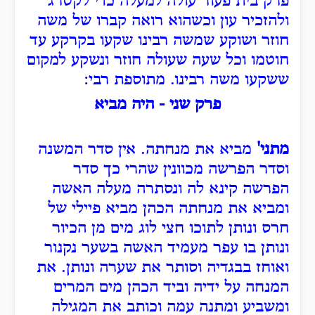
פרק בית פעור עולה למעלה כדי לקטרג
ולהזכיר עון וכשהוא רואה קברו של משה
חוזר ושוקע שמשה רבינו שקעו בקרקע עד
חוטמו וכל שעה שעולה חוזר ונשקע למקום
ששקעו משה רבינו. מתוספת רבי:
פרק שני - היה מביא
מתני'
מביא את מנחתה. אין סדר המשנה
וסדר הפרשה מכוונין שהרי כך סדר
הפרשה קינא לה ונסתרה מעלה האשה
ומביא את מנחתה הכהן מביא פיילי של
חרס ונותן לתוכו חצי לוג מים מן הכיור
ונותן בו עפר מעמיד האשה בשער נקנור
ואוחז בבגדיה וסותר את שערה ונותן. את
המנחה על ידיה וביד הכהן מים המרים
ומשביע ומתנה עמה וכותב את המגילה