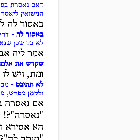
דאם נאסרת בסתי
הנישואין ליאסר ע
באסור לה לא
באסור לה -
דהי
לא כל שכן שנאס
אמר ליה אב
שקדש את אלמנ
ומת, ויש לו
לא תתיבם -
מכח
ולקמן מפרש, מא
אם נאסרה ב
"נאסרה"?!
הא אסירא וק
"מותר לה"?!