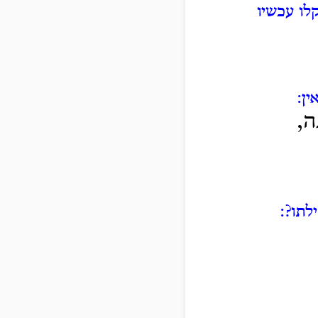
לו עכשיו
ן:
ה,
לתו?: