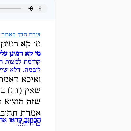
צורת הדף באתר ה
מי קא רמינן
מי קא רמינן עלי
קודמת למצות ח
ליבמה.
דלא שיי
ואיכא דאמרי
שאין (זה) בן
שזה הוציא ר
אמרת תתיבם 
הכתוב קראו אח
כרחיה?!: