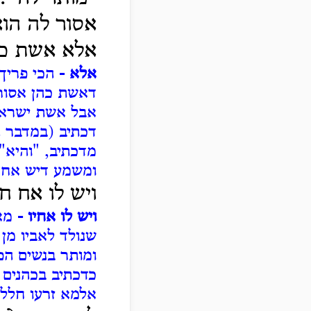
אסור לה הוא
אלא אשת כה
אלא -
הכי פריך
דאשת כהן אסורה
אבל אשת ישראל
דכתיב (במדבר ה
מדכתיב, "והיא"
ומשמע דיש אחר
ויש לו אח חל
ויש לו אחיו -
מא
שנולד לאביו מן 
ומותר בנשים הפ
כדכתיב בכהנים ה
אלמא זרעו חלל: