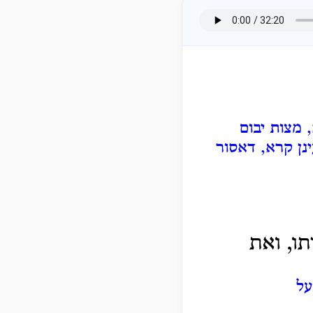
, מצות יבום
נן קרא, דאסור
ו, ואת
על