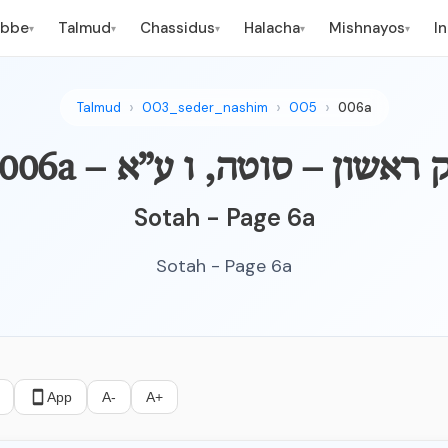
ebbe
Talmud
Chassidus
Halacha
Mishnayos
I
▾
▾
▾
▾
▾
Talmud
003_seder_nashim
005
006a
מקנא – פרק ראשון – סוטה, ו ע”א
Sotah - Page 6a
Sotah - Page 6a
App
A-
A+