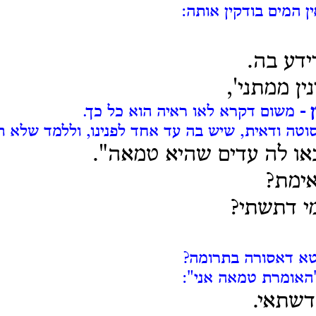
ן המים בודקין אותה:
ידע בה.
ין ממתני',
ן -
משום דקרא לאו ראיה הוא כל כך.
וטה ודאית, שיש בה עד אחד לפנינו, וללמד שלא 
או לה עדים שהיא טמאה".
אימת?
י דתשתי?
טא דאסורה בתרומה?
האומרת טמאה אני":
דשתאי.