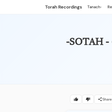
Torah Recordings
Tanach
R
▾
Share