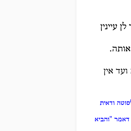
 עיינין
אותה.
עד אין
סוטה ודאית
 דאמר "והביא