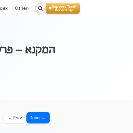
Support Torah
ndex
Other
▾
Recordings
-SOTAH - 006a – ה
← Prev
Next →