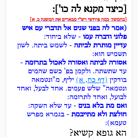
[כיצד מקנא לה כו']:
[בהמשך, כמה פירושי רש"י מבארים את המשנה ב, א]
(אמר לה בפני שנים אל תדברי עם איש
פלוני ודברה עמו
- שלא ביחוד:
עדיין מותרת לביתה
- לשמש ביתה.
לשון
תשמיש הוא:
אסורה לביתה ואסורה לאכול בתרומה
-
עד שתשתה.
ולקמן בפ' כשם שהמים
בודקין
(דף כח, א)
יליף, מ"ונטמאה
ונטמאה" שלש פעמים. אחד לבעל, ואחד
לבועל, ואחד לתרומה:
ואם מת בלא בנים
- עד שלא השקה:
חולצת ולא מתייבמת
- בגמרא מפרש
טעמא):
ה
א גופא קשיא?