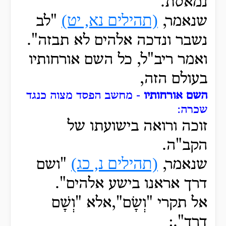
נמאסת.
(תהילים נא, יט)
שנאמר,
"לב
נשבר ונדכה אלהים לא תבזה".
ואמר ריב"ל, כל השם אורחותיו
בעולם הזה,
השם אורחותיו
- מחשב הפסד מצוה כנגד
שכרה:
זוכה ורואה בישועתו של
הקב"ה.
(תהילים נ, כג)
שנאמר,
"ושם
דרך אראנו בישע אלהים".
אל תקרי "
וְשָׂם
",אלא "וְשָׁם
דרך".: