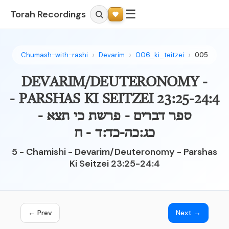
☰
Torah Recordings
Chumash-with-rashi
Devarim
006_ki_teitzei
005
DEVARIM/DEUTERONOMY -
PARSHAS KI SEITZEI 23:25-24:4 -
ספר דברים - פרשת כי תצא -
כג:כה-כד:ד - ח
5 - Chamishi - Devarim/Deuteronomy - Parshas
Ki Seitzei 23:25-24:4
← Prev
Next →