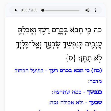
כה כִּ֤י תָבֹא֙ בְּכֶ֣רֶם רֵעֶ֔ךָ וְאָֽכַלְתָּ֧
עֲנָבִ֛ים כְּנַפְשְׁךָ֖ שָׂבְעֶ֑ךָ וְאֶֽל־כֶּלְיְךָ֖
לֹ֥א תִתֵּֽן׃ {ס}
(כה) כי תבא בכרם רעך
- בפועל הכתוב
מדבר:
כנפשך
- כמה שתרצה:
שבעך
- ולא אכילה גסה: