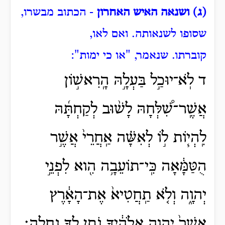
(ג) ושנאה האיש האחרון
- הכתוב מבשרו,
שסופו לשנאותה.
ואם לאו,
קוברתו.
שנאמר, "או כי ימות":
ד לֹֽא־יוּכַ֣ל בַּעְלָ֣הּ הָֽרִאשׁ֣וֹן
אֲשֶֽׁר־שִׁ֠לְּחָהּ לָשׁ֨וּב לְקַחְתָּ֜הּ
לִֽהְי֧וֹת ל֣וֹ לְאִשָּׁ֗ה אַֽחֲרֵי֙ אֲשֶׁ֣ר
הֻטַּמָּ֔אָה כִּֽי־תוֹעֵבָ֥ה הִ֖וא לִפְנֵ֣י
יְהוָ֑ה וְלֹ֤א תַֽחֲטִיא֙ אֶת־הָאָ֔רֶץ
אֲשֶׁר֙ יְהוָ֣ה אֱלֹהֶ֔יךָ נֹתֵ֥ן לְךָ֖ נַֽחֲלָֽה׃