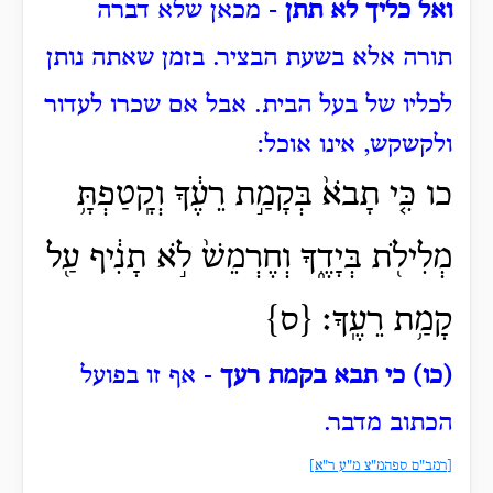
ואל כליך לא תתן
- מכאן שלא דברה
תורה אלא בשעת הבציר.
בזמן שאתה נותן
לכליו של בעל הבית.
אבל אם שכרו לעדור
ולקשקש, אינו אוכל:
כו כִּ֤י תָבֹא֙ בְּקָמַ֣ת רֵעֶ֔ךָ וְקָֽטַפְתָּ֥
מְלִילֹ֖ת בְּיָדֶ֑ךָ וְחֶרְמֵשׁ֙ לֹ֣א תָנִ֔יף עַ֖ל
קָמַ֥ת רֵעֶֽךָ׃ {ס}
(כו) כי תבא בקמת רעך
- אף זו בפועל
הכתוב מדבר.
[רמב"ם ספהמ"צ מ"ע ר"א]