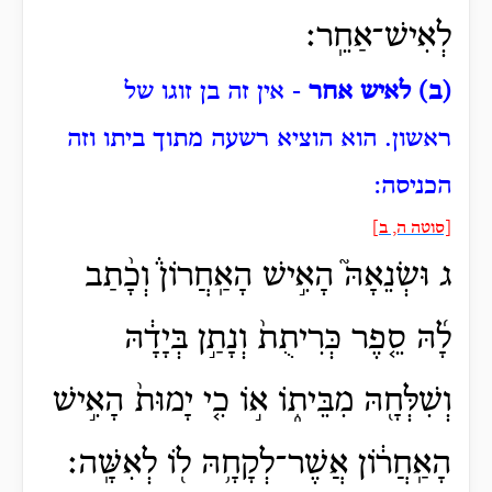
לְאִישׁ־אַחֵֽר׃
(ב) לאיש אחר
- אין זה בן זוגו של
ראשון.
הוא הוציא רשעה מתוך ביתו וזה
הכניסה:
[סוטה ה, ב]
ג וּשְׂנֵאָהּ֮ הָאִ֣ישׁ הָאַֽחֲרוֹן֒ וְכָ֨תַב
לָ֜הּ סֵ֤פֶר כְּרִיתֻת֙ וְנָתַ֣ן בְּיָדָ֔הּ
וְשִׁלְּחָ֖הּ מִבֵּית֑וֹ א֣וֹ כִ֤י יָמוּת֙ הָאִ֣ישׁ
הָאַֽחֲר֔וֹן אֲשֶׁר־לְקָחָ֥הּ ל֖וֹ לְאִשָּֽׁה׃