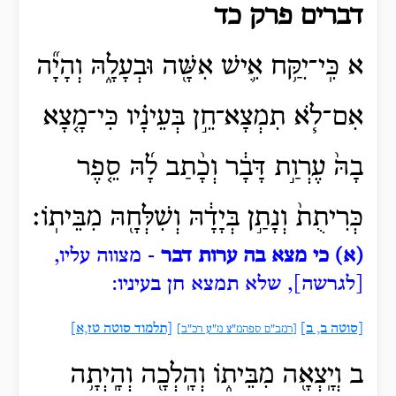
דברים פרק כד
א כִּֽי־יִקַּ֥ח אִ֛ישׁ אִשָּׁ֖ה וּבְעָלָ֑הּ וְהָיָ֞ה
אִם־לֹ֧א תִמְצָא־חֵ֣ן בְּעֵינָ֗יו כִּי־מָ֤צָא
בָהּ֙ עֶרְוַ֣ת דָּבָ֔ר וְכָ֨תַב לָ֜הּ סֵ֤פֶר
כְּרִיתֻת֙ וְנָתַ֣ן בְּיָדָ֔הּ וְשִׁלְּחָ֖הּ מִבֵּיתֽוֹ׃
(א) כי מצא בה ערות דבר
- מצווה עליו,
[לגרשה], שלא תמצא חן בעיניו:
[סוטה ב, ב]
[תלמוד סוטה טז,א]
[רמב"ם ספהמ"צ מ"ע רכ"ב]
ב וְיָֽצְאָ֖ה מִבֵּית֑וֹ וְהָֽלְכָ֖ה וְהָֽיְתָ֥ה