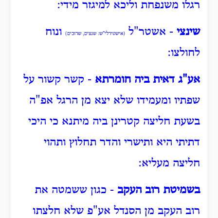
רגלו משנפחת וליכא למיגזר מידי:
שינצי
- אשטר"ל
ונוח
(אישטירלי"ש: שנצים, שרוכים)
לחולצו:
אע"ג דאית ביה חומרתא
- קשר קשור על
שפתיו ומעמידו שלא יצא מן הרגל אפ"ה
בשעת חליצה קטרינן ביה מיתנא כי היכי
דתיתי היא ותישרי והדר תחלוץ ותהוי
חליצה מעליא:
בשמיטת רוב העקב
- כגון ששמטה את
רוב העקב מן הסנדל אע"פ שלא חלצתו