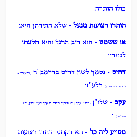
כולו הותרה:
הותרו רצועות מנעל
- שלא התירתן היא:
או ששמט
- הוא רוב הרגל והיא חלצתו
לגמרי:
דחיס
- נסמך לשון דחיס בריימב"ר
(פרימבר"א:
בלע"ז:
ללחוץ, להתאמץ)
עקב
- שלו"ן
(טלו"ן: עקב [זהו המקום היחיד בו עקב לעוז טלו"ן, ולא
:
שול"א])
מסייע ליה כו'
- הא דקתני הותרו רצועות