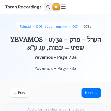
☰
Torah Recordings
Talmud
003_seder_nashim
001
073a
YEVAMOS - 073a – הערל – פרק
שמיני – יבמות, עג ע”א
Yevamos - Page 73a
Yevamos - Page 73a
← Prev
Next →
Audio for this shiur is coming soon