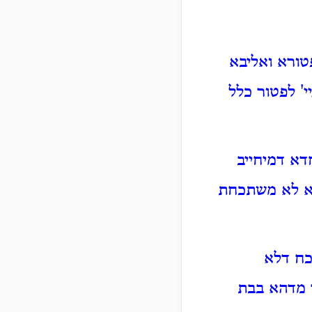
פטורא ואליבא
' לפטור כלל
דא דמיחייב
הא לא משתכחת
כח דלא
 מדהא בבת