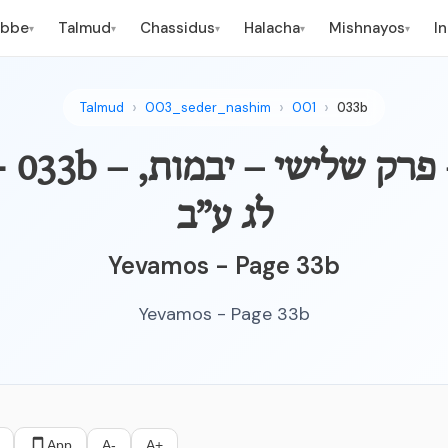
ebbe
Talmud
Chassidus
Halacha
Mishnayos
I
▾
▾
▾
▾
▾
Talmud
003_seder_nashim
001
033b
YEVAMOS - 033b – ארב
לג ע”ב
Yevamos - Page 33b
Yevamos - Page 33b
App
A-
A+