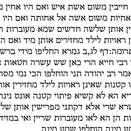
 חייבין משום אשת איש ואם היו אחין
אחיות משום אשה אל אחותה ואם היו 
ן אותן שלשה חדשים שמא מעוברות הן
 ראויות לילד מחזירים אותן מיד ואם הי
רומה:דף לג,ב גמרא החליפו מידי ברשי
 רבי חייא הרי כאן שש עשרה חטאות אי
מר רב יהודה תני הוחלפו הכי נמי מס
קטנות שאינן ראויות לילד מחזירין אותן
יא הא לא קשיא פיתוי קטנה אונס נינהו
רא שרי אלא דקתני מפרישין אותן של
 הן הא לאו מעוברות שריין ואי במזיד
ע מינה הוחלפו שמע מינה