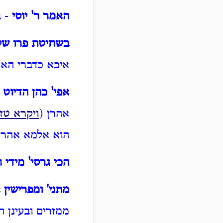
האמר ר' יוסי
- ב
בשחיטת פרו של
איכא כדברי האו
אפי' כהן הדיוט 
אהרן (
ויקרא טז
הוא אלמא אהרן 
הכי גרסי' מידי 
מתני' ומפרישין 
ממזרים ובעינן ה