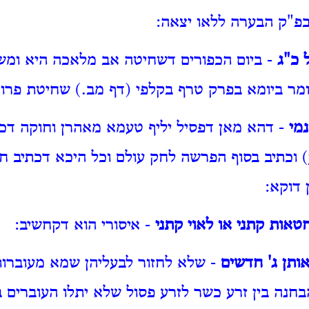
פ"ק הבערה ללאו יצאה:
 כ"ג
- ביום הכפורים דשחיטה אב מלאכה היא ומשו
מר ביומא בפרק טרף בקלפי (דף מב.) שחיטת פרו 
נמי
- דהא מאן דפסיל יליף טעמא מאהרן וחוקה דכת
) וכתיב בסוף הפרשה לחק עולם וכל היכא דכתיב ח
דוקא:
חטאות קתני או לאוי קתני
- איסורי הוא דקחשיב:
אותן ג' חדשים
- שלא לחזור לבעליהן שמא מעוברות 
בחנה בין זרע כשר לזרע פסול שלא יתלו העוברים ב