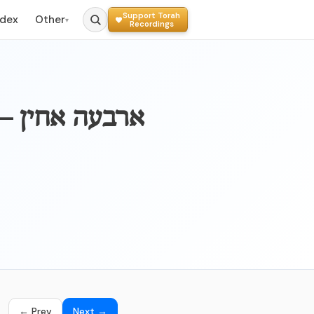
Support Torah
ndex
Other
▾
Recordings
← Prev
Next →