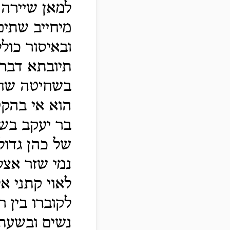
למאן שיירה 
מיחייב שתים
ובאיסור כול
תיובתא דבר
בשחיטה שחי
הוא אי בהק
בר יעקב בשח
של כהן גדול
נמי שזר אצל
לאוי קתני א
לקוברו בין 
נשים ובשעת 