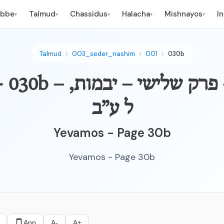
ebbe
Talmud
Chassidus
Halacha
Mishnayos
I
▾
▾
▾
▾
▾
Talmud
003_seder_nashim
001
030b
YEVAMOS - 030b – ארב
ל ע”ב
Yevamos - Page 30b
Yevamos - Page 30b
App
A-
A+