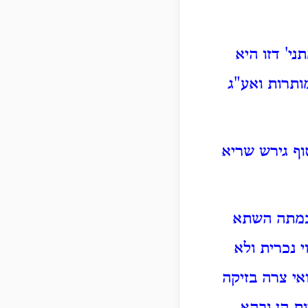
י' דזו היא
ותרות ואע"ג
סוף גירש שריא
יבמתה השתא
 נכרית ולא
י צרה בזיקה