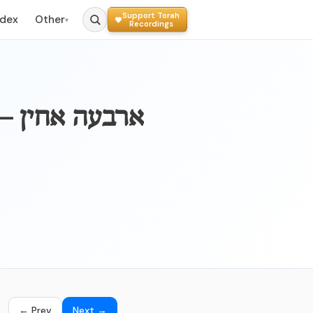
Support Torah
ndex
Other
▾
Recordings
← Prev
Next →