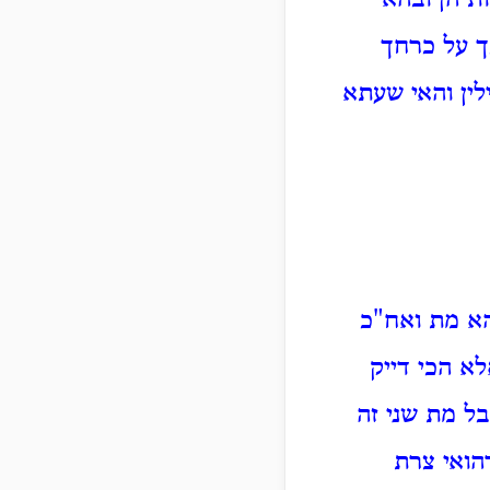
ת הן ובהא
ך על כרחך
לין והאי שעתא
הא מת ואח"כ
א הכי דייק
ל מת שני זה
הואי צרת