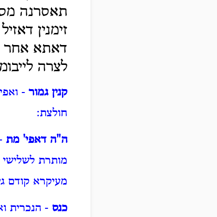
תאסרנה מספ
זימנין דאזיל
דאתא אחר ומ
לצרה לייבומ
קנין גמור
- ואפי
חולצת:
ה"ה דאפי' מת
- 
מותרת לשלישי כ
מעיקרא קודם גיר
כנס
- הנכרית ו