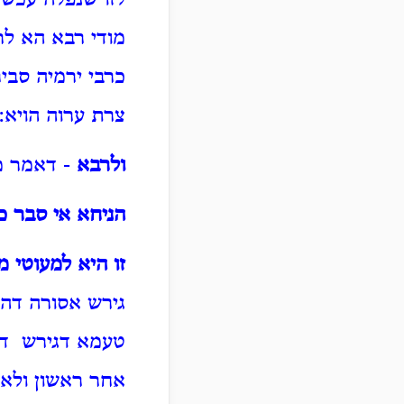
לזו שנפלה עכשי
מודי רבא הא לר
כרבי ירמיה סביר
צרת ערוה הויא:
ולרבא
- דאמר מ
הניחא אי סבר כ
זו היא למעוטי 
גירש אסורה דהא
טעמא דגירש דבש
אחר ראשון ולא 