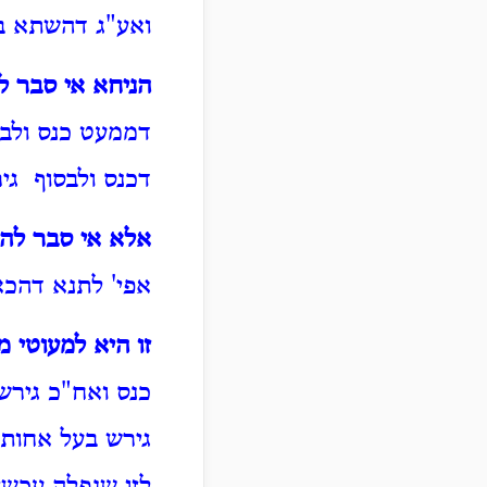
ואע"ג דהשתא בש
הניחא אי סבר ל
דממעט כנס ולבס
דכנס ולבסוף גיר
אלא אי סבר לה
אפי' לתנא דהכא
זו היא למעוטי מ
כנס ואח"כ גירש
גירש בעל אחות 