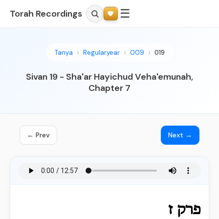
☰
Torah Recordings
Tanya
Regularyear
009
019
Sivan 19 - Sha'ar Hayichud Veha'emunah,
Chapter 7
← Prev
Next →
פרק ז