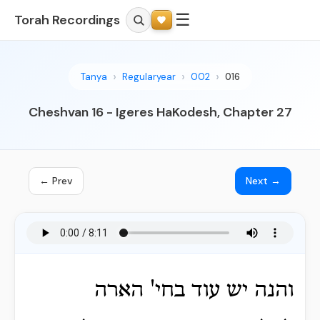
☰
Torah Recordings
Tanya
Regularyear
002
016
Cheshvan 16 - Igeres HaKodesh, Chapter 27
← Prev
Next →
והנה יש עוד בחי' הארה