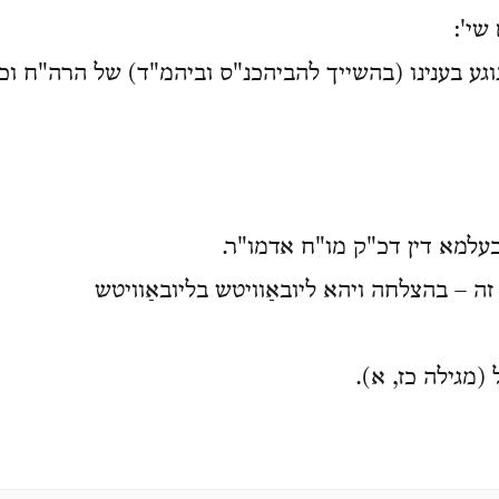
ם שי
נוגע בענינו (בהשייך להביהכנ"ס וביהמ"ד) של הרה"ח וכו
 בעלמא דין דכ"ק מו"ח אדמו"ר
זה – בהצלחה ויהא ליובאַוויטש בליובאַוויטש
ל (מגילה כז, א