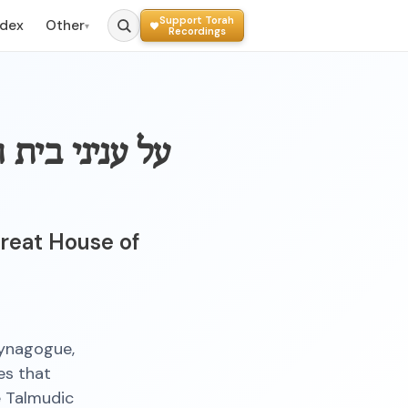
Support Torah
ndex
Other
▾
Recordings
על עניני בית
reat House of
synagogue,
es that
e Talmudic