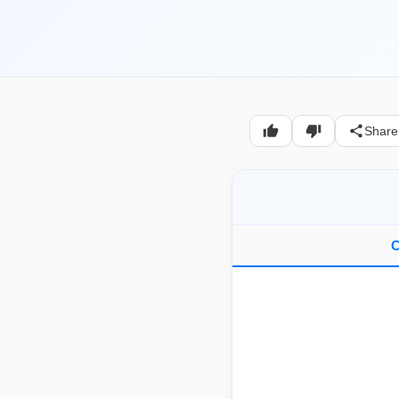
Share
C