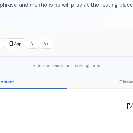
phrase, and mentions he will pray at the resting place
App
A-
A+
Audio for this shiur is coming soon
ontent
Class
[ל