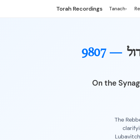
Torah Recordings
Tanach
R
▾
9807 —
ול
On the Synag
The Rebbe
clarif
Lubavitch