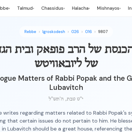
ebbe
Talmud
Chassidus
Halacha
Mishnayos
I
▾
▾
▾
▾
▾
Rebbe
Igroskodesh
026
016
9807
 הכנסת של הרב פופאק ובית הגד
של ליובאוויטש
ogue Matters of Rabbi Popak and the G
Lubavitch
י"ט טבת, ה'תש"ל
 writes regarding matters related to Rabbi Popak's 
ying that certain issues do not pertain to him. He bless
 in Lubavitch should be a great house, referencing th