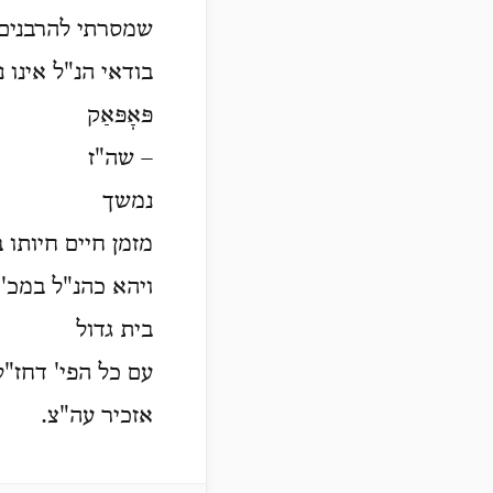
שמסרתי להרבני':
בודאי הנ"ל אינו 
פּאָפּאַק
– שה"ז
נמשך
מזמן חיים חיותו.
ויהא כהנ"ל במכ' 
בית גדול
עם כל הפי' דחז").
אזכיר עה"צ.