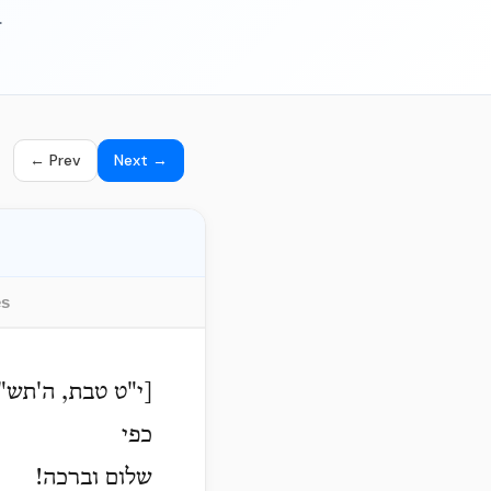
.
← Prev
Next →
es
י"ט טבת, ה'תש"]
כפי
שלום וברכה!