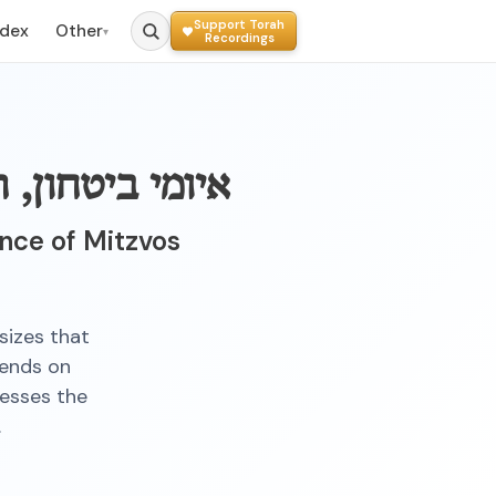
Support Torah
ndex
Other
▾
Recordings
איומי ביטחון,
nce of Mitzvos
sizes that
pends on
resses the
.