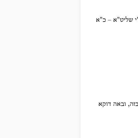
י שליט"א – כ"א
ה, ובאה דוקא