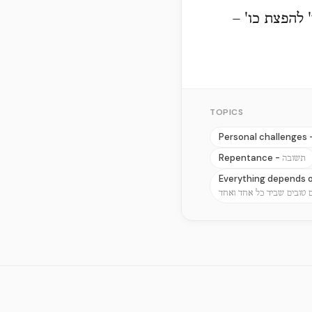
 להפצת כו' –
TOPICS
Personal challenges 
Repentance -
תשובה
Everything depends o
טובים שביד כל אחד ואחד