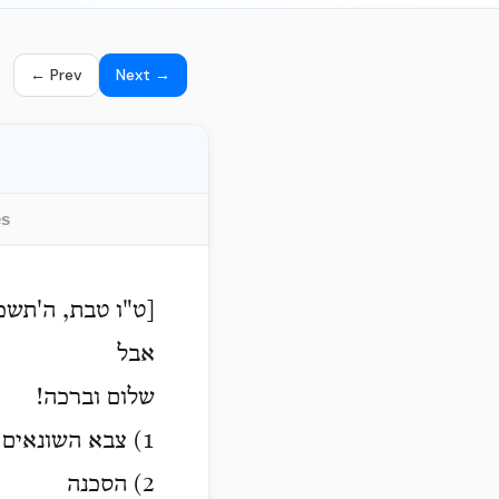
← Prev
Next →
es
[ט"ו טבת, ה'תשכ
אבל
שלום וברכה!
1) צבא השונאים עומדים על גבולם מכל הרוחות הכן כו' היל"ת, ורק היראה מעכבת, וד"ל.
2) הסכנה