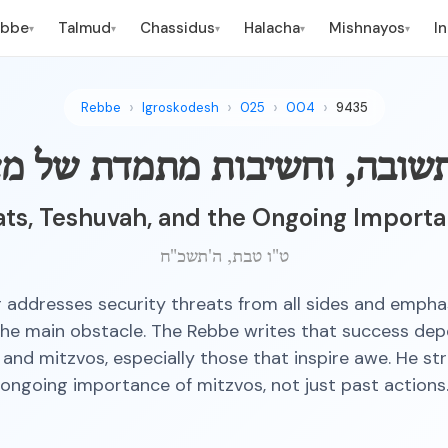
ebbe
Talmud
Chassidus
Halacha
Mishnayos
I
▾
▾
▾
▾
▾
Rebbe
Igroskodesh
025
004
9435
 תשובה, וחשיבות מתמדת של מצ
ats, Teshuvah, and the Ongoing Importa
ט"ו טבת, ה'תשכ"ח
r addresses security threats from all sides and empha
 the main obstacle. The Rebbe writes that success de
and mitzvos, especially those that inspire awe. He st
ongoing importance of mitzvos, not just past actions