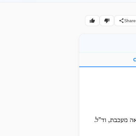
Share
C