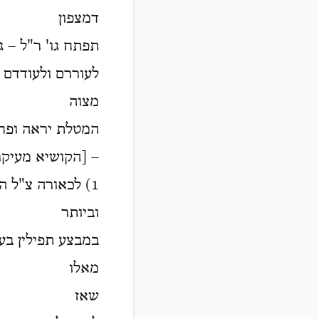
דמצפון
תפתח גו' ר"ל – ג
לעוררם ולעודדם 
מצוה
המטלת יראה ופחד
– [הקושיא מעיק
1) לכאורה צ"ל הקושיא באה מאלו שיגעו
וביותר
במבצע תפילין ב
מאלו
שאז