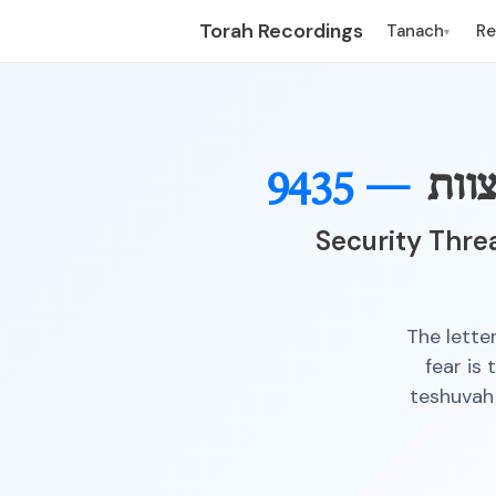
Torah Recordings
Tanach
R
▾
וות
9435 —
Security Thre
The lette
fear is
teshuvah 