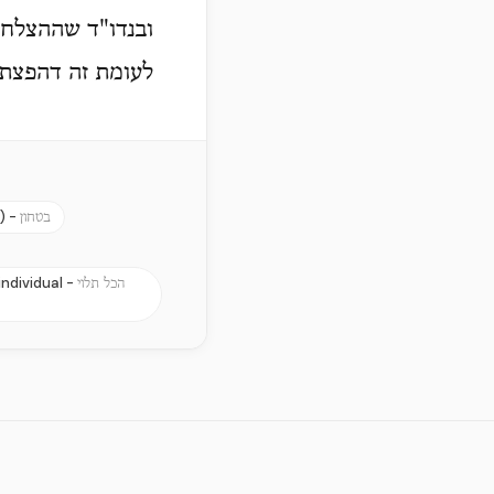
ובנדו"ד שההצלחה 
לעומת זה דהפצת 
) -
בטחון
ndividual -
הכל תלוי