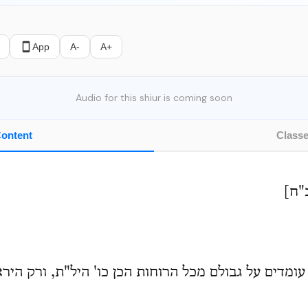
App
A-
A+
Audio for this shiur is coming soon
ontent
Class
"ח]