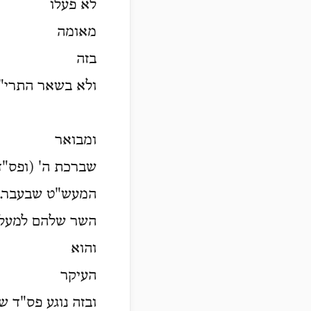
לא פעלו
מאומה
בזה
ולא בשאר התרי"ג
ומבואר
שברכת ה' (ופס"ד
המעש"ט שבעבר. ו
השר שלהם למעל
והוא
העיקר
ובזה נוגע פס"ד ש