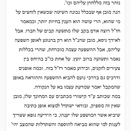
נזהר בזה מללחוץ עליהם וכו'.
הנה מובן אף שבכלל נכונה השיטה שכשאין לוחצים על
מי שהוא, הרי עושה הוא הענין בחיות יותר, וכמאמר
חז"ל רוצה אדם בקב שלו מתשעה קבים של חברו. אבל
לאידך גיסא, מובן שהנ"ל הוא רק בהנוגע לאופן השפעה
עליהם, אבל ההשפעה עצמה מוכרחת, שהרי בכללות
נאמר ותשועה ברוב יועץ. על אחת כו"כ בהיחס בין
צעירים לזקנים, וכידוע מאמר רז"ל בזה. וכמה אופנים
ודרכים גם בדרכי נועם להביא ההשפעה וההוראה באופן
שהמקבל יאמר שמדעת עצמו בא על הנקודה.
במה שכותב ע"ד קישורי מכתבים עם המחונך שלו, מובן
שאין זה מספיק, ובודאי ישתדל למצוא אופן כתיבה
שיביא אשר המושפע שלו יענהו, כי הידיעה גופא שצריך
לענות למי שהוא מביאה להוספה והשתדלות שהמצב יהי'