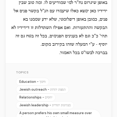
באופן שיגרום נח"ר למי שמודיעים לו. ומה טוב שבין
ידידיו כאן ימצא כאלו שיעמדו עם הנ"ל בקשר פנים אל
פנים, כמובן באופן דיפלומטי, שלא ידע שממנו בא
הבקשה וההתעורות. ואם אפילו השתדלות זו דידידיו לא
תהי' כ"כ וגם לא בענינים הפנימים, בכל זה בטח גם זה
יוסיף - ע"י המעלה שזהו בקירוב מקום.
בברכה לבשו"ט בכל האמור.
TOPICS
Education -
חינוך
Jewish outreach -
הפצת יהדות
Relationships -
יחסים
Jewish leadership -
מנהיגות יהודית
A person prefers his own small measure over