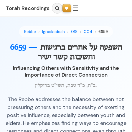
☰
Torah Recordings
Rebbe
Igroskodesh
018
004
6659
השפעה על אחרים ברגישות
6659 —
וחשיבות קשר ישיר
Influencing Others with Sensitivity and the
Importance of Direct Connection
ב"ה, כ"ד טבת, תשי"ט ברוקלין.
The Rebbe addresses the balance between not
pressuring others and the necessity of exerting
positive influence, especially between youth and
elders. He emphasizes finding ways to encourage
responses and direct connections, even through