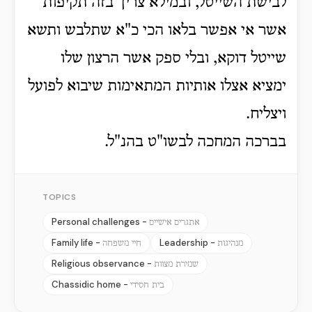
לבישת השייטל, ובמילא צריך בזה תקיפות
אשר אי אפשר בלאו הכי כ"א שתלבש ותשא
שייטל דוקא, ובלי ספק אשר הרצון שלו
ימציא אצלו אותיות המתאימות שיבוא לפועל
ויצליח.
בברכה המחכה לבשו"ט בהנ"ל.
TOPICS
Personal challenges -
אתגרים אישיים
Family life -
Leadership -
מנהיגות
חיי משפחה
Religious observance -
שמירת מצוות
Chassidic home -
בית חסידי