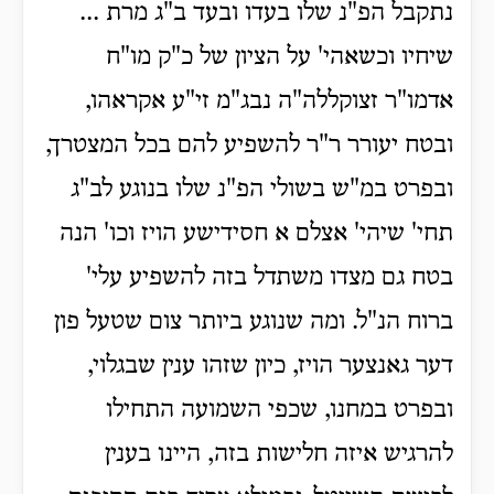
נתקבל הפ"נ שלו בעדו ובעד ב"ג מרת ...
שיחיו וכשאהי' על הציון של כ"ק מו"ח
אדמו"ר זצוקללה"ה נבג"מ זי"ע אקראהו,
ובטח יעורר ר"ר להשפיע להם בכל המצטרך,
ובפרט במ"ש בשולי הפ"נ שלו בנוגע לב"ג
תחי' שיהי' אצלם א חסידישע הויז וכו' הנה
בטח גם מצדו משתדל בזה להשפיע עלי'
ברוח הנ"ל. ומה שנוגע ביותר צום שטעל פון
דער גאנצער הויז, כיון שזהו ענין שבגלוי,
ובפרט במחנו, שכפי השמועה התחילו
להרגיש איזה חלישות בזה, היינו בענין