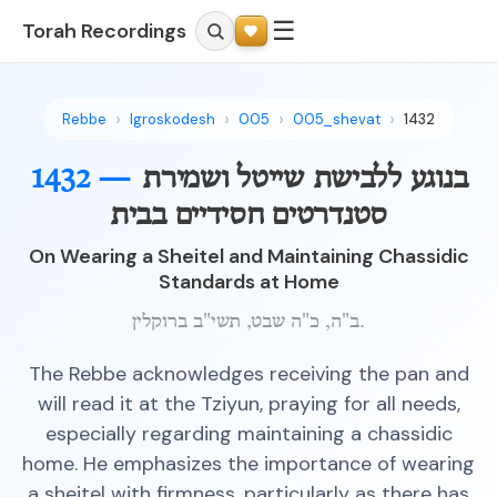
☰
Torah Recordings
Rebbe
Igroskodesh
005
005_shevat
1432
בנוגע ללבישת שייטל ושמירת
1432 —
סטנדרטים חסידיים בבית
On Wearing a Sheitel and Maintaining Chassidic
Standards at Home
ב"ה, כ"ה שבט, תשי"ב ברוקלין.
The Rebbe acknowledges receiving the pan and
will read it at the Tziyun, praying for all needs,
especially regarding maintaining a chassidic
home. He emphasizes the importance of wearing
a sheitel with firmness, particularly as there has