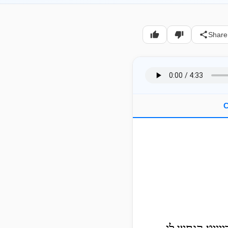
Share
C