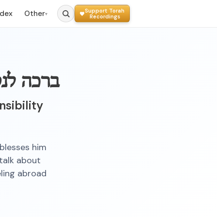
Support Torah
ndex
Other
▾
Recordings
ברכה לנס
sibility
 blesses him
 talk about
eling abroad