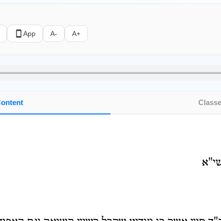
App
A-
A+
ontent
Class
שי"א