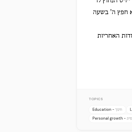
יויט הנחוץ לו
וא חפץ ה' בשעה
דות האחריות
TOPICS
Education -
L
חינוך
Personal growth -
שית