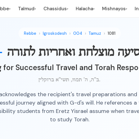
ebbe
Talmud
Chassidus
Halacha
Mishnayos
I
▾
▾
▾
▾
▾
Rebbe
Igroskodesh
004
Tamuz
1081
—
יעה מוצלחת ואחריות לתורה
g for Successful Travel and Torah Respon
ב"ה, ה' תמוז, תשי"א ברוקלין.
cknowledges the recipient's travel preparations and
essful journey aligned with G-d's will. He references a
ibility students from Eretz Yisrael assume when trav
to study Torah.