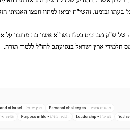
ד סיון אשר בו מודיע שקבל רשיון היציאה וגם האפידי
ל בעתו ובזמנו, והשי"ת יביאו למחוז חפצו האמיתי ה
של ש"ק מברכים כסלו תשי"א אשר בה מדובר על או
ם תלמידי ארץ ישראל בנסיעתם לחו"ל ללמוד תורה
and of Israel -
Personal challenges -
אתגרים אישיים
ארץ ישראל
Purpose in life -
Leadership -
Yeshiv
מנהיגות
תכלית בחיים
צמיחה אי