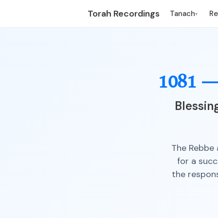
Torah Recordings
Tanach
R
▾
1081 
Blessin
The Rebbe a
for a succ
the respons