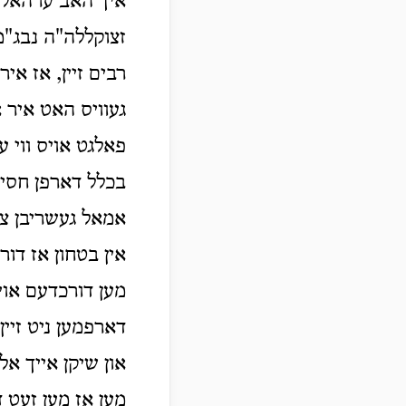
איך האב ערהאלטן א
זצוקללה"ה נבג"מ 
רבים זיין, אז אי
געוויס האט איר א
פאלגט אויס ווי ער
בכלל דארפן חסידי
אמאל געשריבן צו 
אין בטחון אז דור
מען דורכדעם אויך
דארפמען ניט זיין
און שיקן אייך אל
מען אז מען זעט ד