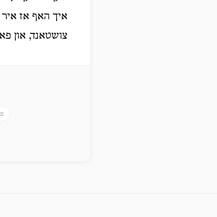
איך האף אז איר ו
צושטאנד, און פא
פא