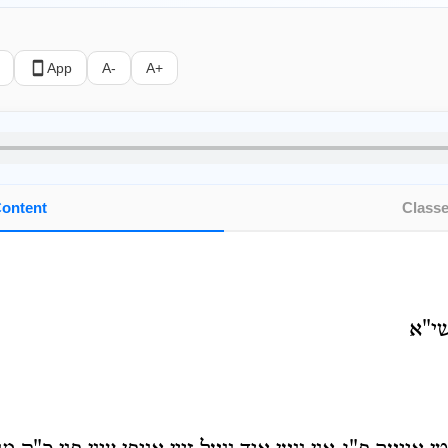
App
A-
A+
ontent
Class
שי"א