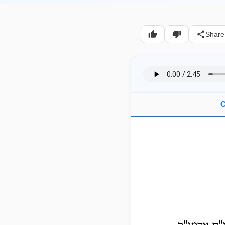
Share
C