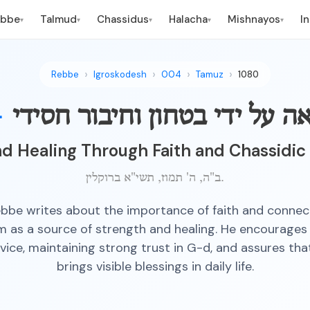
ebbe
Talmud
Chassidus
Halacha
Mishnayos
I
▾
▾
▾
▾
▾
Rebbe
Igroskodesh
004
Tamuz
1080
ה על ידי בטחון וחיבור חסידי
—
nd Healing Through Faith and Chassidic
ב"ה, ה' תמוז, תשי"א ברוקלין.
bbe writes about the importance of faith and connec
m as a source of strength and healing. He encourages 
ice, maintaining strong trust in G-d, and assures tha
brings visible blessings in daily life.