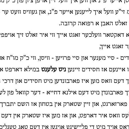
ייער פ"נ און ווען איך וועל זיין אויפן ציון פון כ"ק מ
זי"ע וועל איך לייענען אייער פ"נ, און געוויס וועט ער
ר זאלט האבן א רפואה קרובה.
 דאקטאר וועלכער זאגט אייך ווי איר זאלט זיך אויפפיר
 זאגט אייך,
ם - סיי מענער און סיי פרויען - וויסן, ווי כ"ק מו"ח 
איינעם אז חסידים זיינען
ניט עלענט
במילא דארפט איר
ך דעם וואס מען איז פארבונדען מיט חסידים און דרכי 
 פארבונדן מיט דעם אילנא דחייא - דער קוואל פון לע
 פארזארגט, און זיין שטארק אין בטחון אז השם יתברך ו
עס וואס איר דארפט, און אז מען איז שטארק אין דעם 
אס אויך מיט די פליישיגע אויגען אין דעם טאג טעגליכן