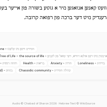
ועט קאנען אנזאגען מיר א גוטע בשורה פון אייער בעס
רענדיק מיט דער ברכה פון רפואה קרובה.
one -
חסידים זיינען ניט עלענט
ee of Life – the source of life -
רבונדן מיט דעם אילנא דחייא, דער קוואל פון לעבען
 -
Health -
Anxiety -
Loneliness -
בדידות
חרדה
בריאות
רווחה רגשית
d) -
Chassidic community -
קהילה חסידית
בטחון
Audio © Chabad of Sharon 2026
·
Hebrew Text © WikiSource