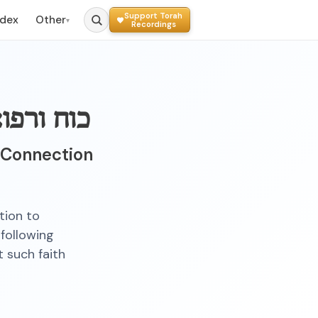
Support Torah
ndex
Other
▾
Recordings
כוח ורפוא
 Connection
tion to
following
t such faith