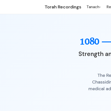
Torah Recordings
Tanach
R
▾
1080 
Strength a
The Re
Chassidi
medical adv