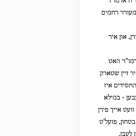
ו"ח אדמו"ר
 מעורר רחמים
ן, און איר
אדמו"ר האט
 זיין שטארק
החסידים איז
בען - במילא
ועט אייך פירן
בטחון, פועל'ט
 לעבן.