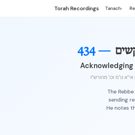
Torah Recordings
Tanach
R
▾
שים
434 —
Acknowledging R
The Rebbe 
sending re
He notes th