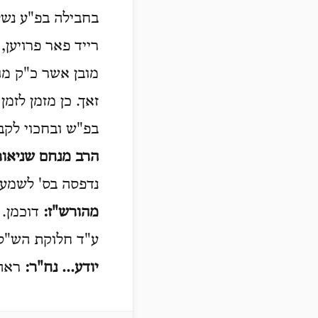
בחבילה בפ"ע נשל
רייד פאר פרויען,
מובן אשר כ"ק מו"
זאך. כן מזמן לזמ
בפ"ש ובחכוי לקב
הרב מנחם שניאו
נדפסה בס' לשמע אזן ע' 11 ובלקו"ש חב"ד ע' 558, והושל
מהורש"ז:
דוכמן. 
ע"ד חלוקת הש"ס,
יודע... נח
"
ר
:
ראה 