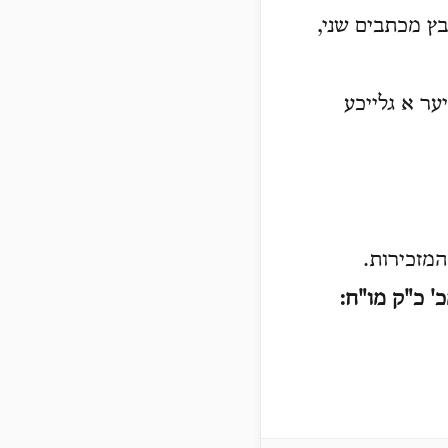
ץ מכתבים שני,
ער א גלייכע
' כ"ק מו
"
ח
: