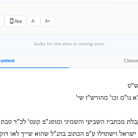
App
A-
A+
Audio for this shiur is coming soon
ontent
Class
ש"ט
 נו"מ וכו' מהורש"ז שי'
בלת מכתביו השביעי והשמיני ומוסג"פ קונט' לכ"ד טבת 
ישראל וישתדלו ע"פ הכתוב בהנ"ל שהוא שייך לאו דוק