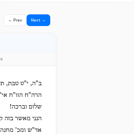
← Prev
Next →
es
ב"ה, י"ט טבת, ת
הרה"ח הוו"ח אי"א
שלום וברכה!
הנני מאשר בזה ק
אד"ש ומכ' מחנה 