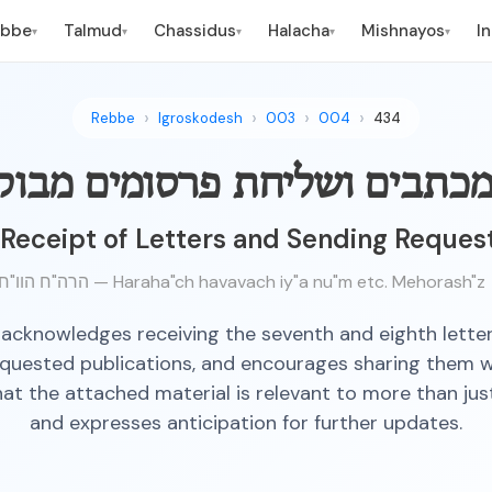
ebbe
Talmud
Chassidus
Halacha
Mishnayos
I
▾
▾
▾
▾
▾
Rebbe
Igroskodesh
003
004
434
מכתבים ושליחת פרסומים מבוק
eceipt of Letters and Sending Reques
הרה"ח הוו"ח אי"א נו"מ וכו' מהורש"ז — Haraha"ch havavach iy"a nu"m etc. Mehorash"z
acknowledges receiving the seventh and eighth letter
quested publications, and encourages sharing them w
at the attached material is relevant to more than ju
and expresses anticipation for further updates.