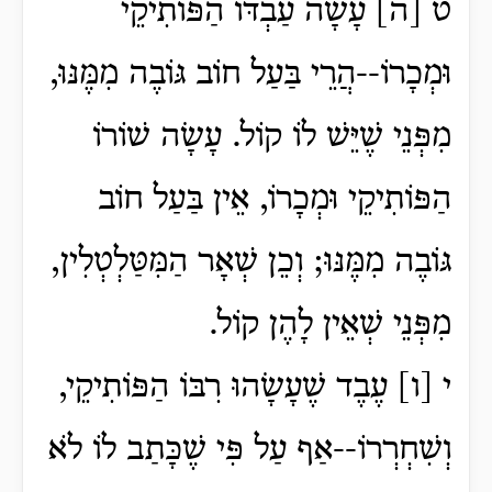
ט [ה] עָשָׂה עַבְדּוֹ הַפּוֹתִיקֵי
וּמְכָרוֹ--הֲרֵי בַּעַל חוֹב גּוֹבֶה מִמֶּנּוּ,
מִפְּנֵי שֶׁיֵּשׁ לוֹ קוֹל. עָשָׂה שׁוֹרוֹ
הַפּוֹתִיקֵי וּמְכָרוֹ, אֵין בַּעַל חוֹב
גּוֹבֶה מִמֶּנּוּ; וְכֵן שְׁאָר הַמִּטַּלְטְלִין,
מִפְּנֵי שְׁאֵין לָהֶן קוֹל.
י [ו] עֶבֶד שֶׁעָשָׂהוּ רִבּוֹ הַפּוֹתִיקֵי,
וְשִׁחְרְרוֹ--אַף עַל פִּי שֶׁכָּתַב לוֹ לֹא