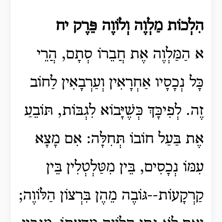
הִלְכוֹת מַלְוֶה וְלוֹוֶה פֵּרֶק יח
א הַמַּלְוֶה אֶת חֲבֵרוֹ סְתָם, הֲרֵי
כָּל נְכָסָיו אַחְרָאִין וְעַרְבָאִין לַחוֹב
זֶה. לְפִיכָּךְ כְּשֶׁיָּבוֹא לִגְבּוֹת, תּוֹבֵעַ
אֶת בַּעַל חוֹבוֹ תְּחִלָּה: אִם מָצָא
עִמּוֹ נְכָסִים, בֵּין מִטַּלְטְלִין בֵּין
קַרְקָעוֹת--גּוֹבֶה מֵהֶן בִּרְצוֹן הַלּוֹוֶה;