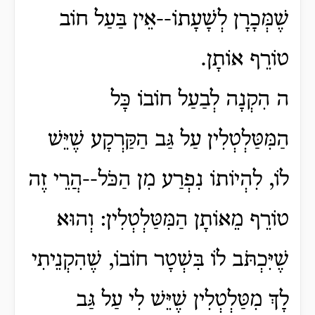
שֶׁמְּכָרָן לְשָׁעָתוֹ--אֵין בַּעַל חוֹב
טוֹרֵף אוֹתָן.
ה הִקְנָה לְבַעַל חוֹבוֹ כָּל
הַמִּטַּלְטְלִין עַל גַּב הַקַּרְקָע שֶׁיֵּשׁ
לוֹ, לִהְיוֹתוֹ נִפְרַע מִן הַכֹּל--הֲרֵי זֶה
טוֹרֵף מֵאוֹתָן הַמִּטַּלְטְלִין: וְהוּא
שֶׁיִּכְתֹּב לוֹ בִּשְׁטָר חוֹבוֹ, שֶׁהִקְנֵיתִי
לָךְ מִטַּלְטְלִין שֶׁיֵּשׁ לִי עַל גַּב