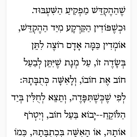
שֶׁהַהֶקְדֵּשׁ מַפְקִיעַ הַשִּׁעְבּוּד.
וּכְשֶׁפּוֹדִין הַקַּרְקָע מִיַּד הַהֶקְדֵּשׁ,
אוֹמְדִין כַּמָּה אָדָם רוֹצֶה לִתֵּן
בְּשָׂדֶה זוֹ, עַל מְנָת שֶׁיִּתֵּן לְבַעַל
חוֹב אֶת חוֹבוֹ, וְלָאִשָּׁה כְּתֻבָּתָהּ:
לְפִי שֶׁכְּשֶׁתִּפָּדֶה, וְתֵצֵא לְחֻלִּין בְּיַד
הַלּוֹקֵחַ--יָבוֹא בַּעַל חוֹב, וְיִטְרֹף
אוֹתָהּ, אוֹ הָאִשָּׁה בִּכְתֻבָּתָהּ, כְּמוֹ