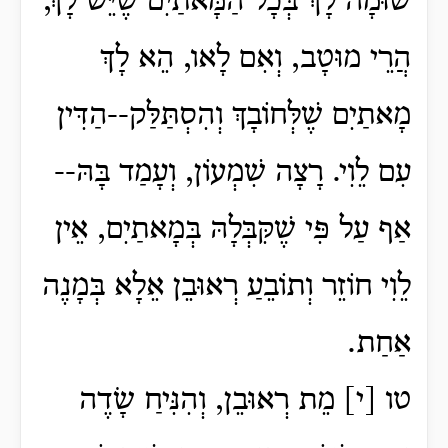
שׁוּמָה לָךְ בְּכָל הַמָּאתַיִם שֶׁיֵּשׁ לָךְ,
הֲרֵי מוּטָב, וְאִם לָאו, הֵא לָךְ
מָאתַיִם שֶׁלְּחוֹבָךְ וְהִסְתַּלַּק--הַדִּין
עִם לֵוִי. רָצָה שִׁמְעוֹן, וְעָמַד בָּהּ--
אַף עַל פִּי שֶׁקִּבְּלָהּ בְּמָאתַיִם, אֵין
לֵוִי חוֹזֵר וְתוֹבֵעַ רְאוּבֵן אֵלָא בְּמָנֶה
אַחַת.
טו [י] מֵת רְאוּבֵן, וְהִנִּיחַ שָׂדֶה