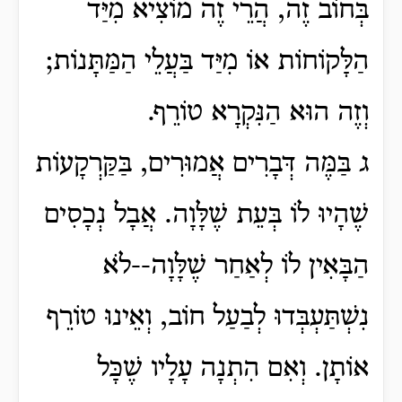
בְּחוֹב זֶה, הֲרֵי זֶה מוֹצִיא מִיַּד
הַלָּקוֹחוֹת אוֹ מִיַּד בַּעֲלֵי הַמַּתָּנוֹת;
וְזֶה הוּא הַנִּקְרָא טוֹרֵף.
ג בַּמֶּה דְּבָרִים אֲמוּרִים, בַּקַּרְקָעוֹת
שֶׁהָיוּ לוֹ בְּעֵת שֶׁלָּוָה. אֲבָל נְכָסִים
הַבָּאִין לוֹ לְאַחַר שֶׁלָּוָה--לֹא
נִשְׁתַּעְבְּדוּ לְבַעַל חוֹב, וְאֵינוּ טוֹרֵף
אוֹתָן. וְאִם הִתְנָה עָלָיו שֶׁכָּל