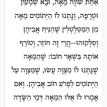
אַחַת שׁוֹוָה מֵאָה, וּבָא שִׁמְעוֹן
וּטְרָפָהּ, וְנָתְנוּ לוֹ הַיְּתוֹמִים מֵאָה
מִן הַמִּטַּלְטְלִין שֶׁהִנִּיחַ אֲבִיהֶן
וְסִלְּקוּהוּ--הֲרֵי זֶה חוֹזֵר, וְטוֹרֵף
אוֹתָהּ בִּשְׁאָר חוֹבוֹ: שֶׁהַמֵּאָה
שֶׁנָּתְנוּ לוֹ מִצְוָה עָשׂוּ, שֶׁמִּצְוָה עַל
הַיְּתוֹמִים לִפְרֹעַ חוֹב אֲבִיהֶן. וְאִם
אָמְרוּ לוֹ אֵלּוּ הַמֵּאָה דְּמֵי הַשָּׂדֶה