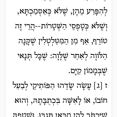
לְהִפָּרַע מֵהֶן, שֶׁלֹּא כְּאַסְמַכְתָּא,
וְשֶׁלֹּא כְּטָפְסֵי הַשְּׁטָרוֹת--הֲרֵי זֶה
טוֹרֵף, אַף מִן הַמִּטַּלְטְלִין שֶׁקָּנָה
הַלּוֹוֶה לְאַחַר שֶׁלָּוָה: שֶׁכָּל תְּנָאי
שֶׁבְּמָמוֹן קַיָּם.
ז [ג] עָשָׂה שָׂדֵהוּ הַפּוֹתִיקֵי לְבַעַל
חוֹבוֹ, אוֹ לָאִשָּׁה בִּכְתֻבָּתָהּ, וְהוּא
שֶׁיִּכְתֹּב לָהֶן מִכָּאן תִּגְבּוּ, וּשְׁטָפָהּ