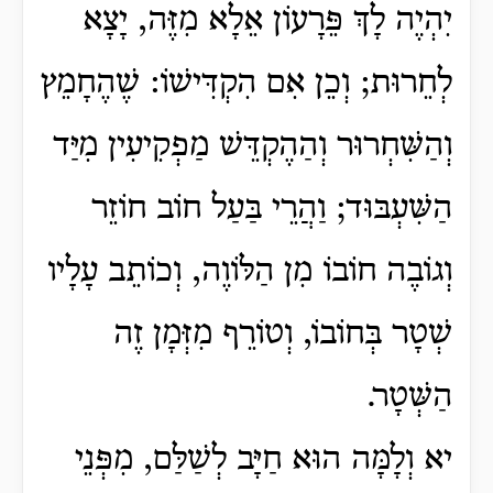
יִהְיֶה לָךְ פֵּרָעוֹן אֵלָא מִזֶּה, יָצָא
לְחֵרוּת; וְכֵן אִם הִקְדִּישׁוֹ: שֶׁהֶחָמֵץ
וְהַשִּׁחְרוּר וְהַהֶקְדֵּשׁ מַפְקִיעִין מִיַּד
הַשִּׁעְבּוּד; וַהֲרֵי בַּעַל חוֹב חוֹזֵר
וְגוֹבֶה חוֹבוֹ מִן הַלּוֹוֶה, וְכוֹתֵב עָלָיו
שְׁטָר בְּחוֹבוֹ, וְטוֹרֵף מִזְּמָן זֶה
הַשְּׁטָר.
יא וְלָמָּה הוּא חַיָּב לְשַׁלַּם, מִפְּנֵי