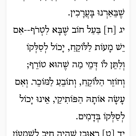
שֶׁבֵּאַרְנוּ בָּעֲרָכִין.
יג [ח] בַּעַל חוֹב שֶׁבָּא לִטְרֹף--אִם
יֵשׁ מָעוֹת לַלּוֹקֵחַ, יָכוֹל לְסַלְּקוֹ
וְלִתֵּן לוֹ דְּמֵי מַה שֶׁהוּא טוֹרֵף;
וְחוֹזֵר הַלּוֹקֵחַ, וְתוֹבֵעַ לַמּוֹכֵר. וְאִם
עָשָׂה אוֹתָהּ הַפּוֹתִיקֵי, אֵינוּ יָכוֹל
לְסַלְּקוֹ בְּדָמִים.
יד [ט] רְאוּבֵן שֶׁהָיָה חַיָּב לְשִׁמְעוֹן