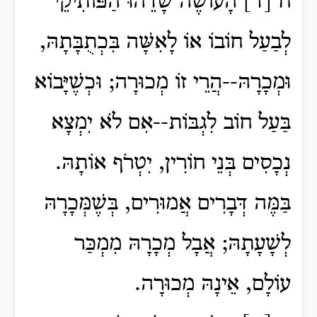
ח [ד] הָעוֹשֶׂה שָׂדֵהוּ הַפּוֹתִיקֵי
לְבַעַל חוֹבוֹ אוֹ לָאִשָּׁה בִּכְתֻבָּתָהּ,
וּמְכָרָהּ--הֲרֵי זוֹ מְכוּרָה; וּכְשֶׁיָּבוֹא
בַּעַל חוֹב לִגְבּוֹת--אִם לֹא יִמְצָא
נְכָסִים בְּנֵי חוֹרִין, יִטְרֹף אוֹתָהּ.
בַּמֶּה דְּבָרִים אֲמוּרִים, בְּשֶׁמְּכָרָהּ
לְשָׁעָתָהּ; אֲבָל מְכָרָהּ מִמְכַּר
עוֹלָם, אֵינָהּ מְכוּרָה.