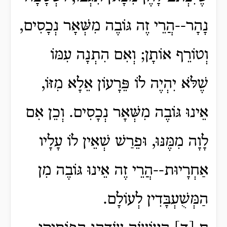
נָהָר--הֲרֵי זֶה גּוֹבֶה מִשְּׁאָר נְכָסִים,
וְטוֹרֵף אוֹתָן; וְאִם הִתְנָה עִמּוֹ
שֶׁלֹּא יִהְיֶה לוֹ פֵּרָעוֹן אֵלָא מִזּוֹ,
אֵינוּ גּוֹבֶה מִשְּׁאָר נְכָסִים. וְכֵן אִם
לָוָה מִמֶּנּוּ, וּפֵרַשׁ שְׁאֵין לוֹ עָלָיו
אַחְרָיוּת--הֲרֵי זֶה אֵינוּ גּוֹבֶה מִן
הַמְּשֻׁעְבָּדִין לְעוֹלָם.