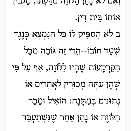
וְאִם לֹא נָתַן הַלּוֹוֶה מִדַּעְתּוֹ, מַגְבִּין
אוֹתוֹ בֵּית דִּין.
ב לֹא הִסְפִּיק לוֹ כָּל הַנִּמְצָא כְּנֶגֶד
שְׁטָר חוֹבוֹ--הֲרֵי זֶה גּוֹבֶה מִכָּל
הַקַּרְקָעוֹת שֶׁהָיוּ לַלּוֹוֶה, אַף עַל פִּי
שְׁהֶן עַתָּה מְכוּרִין לַאֲחֵרִים אוֹ
נְתוּנִים בְּמַתָּנָה: הוֹאִיל וּמָכַר
הַלּוֹוֶה אוֹ נָתַן אַחַר שֶׁנִּשְׁתַּעְבַּד