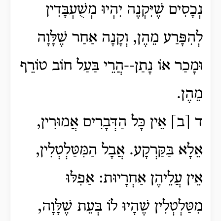
נְכָסִים שֶׁיִּקְנֶה יִהְיוּ מְשֻׁעְבָּדִין
לְהִפָּרַע מֵהֶן, וְקָנָה אַחַר שֶׁלָּוָה
וּמָכַר אוֹ נָתַן--הֲרֵי בַּעַל חוֹב טוֹרֵף
מֵהֶן.
ד [ב] אֵין כָּל הַדְּבָרִים אֲמוּרִין,
אֵלָא בַּקַּרְקָע. אֲבָל הַמִּטַּלְטְלִין,
אֵין עֲלֵיהֶן אַחְרָיוּת: אַפִלּוּ
מִטַּלְטְלִין שֶׁהָיוּ לוֹ בְּעֵת שֶׁלָּוָה,