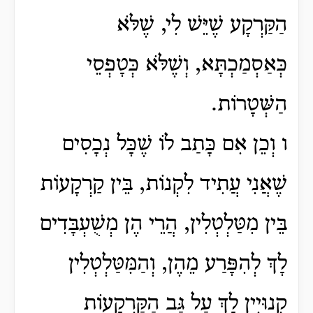
הַקַּרְקָע שֶׁיֵּשׁ לִי, שֶׁלֹּא
כְּאַסְמַכְתָּא, וְשֶׁלֹּא כְּטָפְסֵי
הַשְּׁטָרוֹת.
ו וְכֵן אִם כָּתַב לוֹ שֶׁכָּל נְכָסִים
שֶׁאֲנִי עֲתִיד לִקְנוֹת, בֵּין קַרְקָעוֹת
בֵּין מִטַּלְטְלִין, הֲרֵי הֶן מְשֻׁעְבָּדִים
לָךְ לְהִפָּרַע מֵהֶן, וְהַמִּטַּלְטְלִין
קְנוּיִין לָךְ עַל גַּב הַקַּרְקָעוֹת