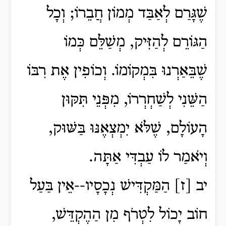
שֶׁגָּרַם לְאַבַּד מְמוֹן חֲבֵרוֹ; וְכָל
הַגּוֹרֵם לְהַזִּיק, מְשַׁלֵּם כְּמוֹ
שֶׁבֵּאַרְנוּ בִּמְקוֹמוֹ. וְכוֹפִין אֶת רִבּוֹ
הַשֵּׁנִי לְשַׁחְרְרוֹ, מִפְּנֵי תִּקּוּן
הָעוֹלָם, שֶׁלֹּא יִמְצְאֶנּוּ בַּשּׁוּק,
וְיֹאמַר לוֹ עַבְדִּי אַתָּה.
יב [ז] הַמַּקְדִּישׁ נְכָסָיו--אֵין בַּעַל
חוֹב יָכוֹל לִטְרֹף מִן הַהֶקְדֵּשׁ,