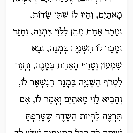
מָאתַיִם, וְהָיוּ לוֹ שְׁתֵּי שָׂדוֹת,
וּמָכַר אַחַת מֵהֶן לְלֵוִי בְּמָנֶה, וְחָזַר
וּמָכַר לוֹ הַשְּׁנִיָּה בְּמָנֶה, וּבָא
שִׁמְעוֹן וְטָרַף הָאַחַת בְּמָנֶה, וְחָזַר
לִטְרֹף הַשְּׁנִיָּה בַּמָּנֶה הַנִּשְׁאָר לוֹ,
וְהֵבִיא לֵוִי מָאתַיִם וְאָמַר לוֹ, אִם
תִּרְצֶה לִהְיוֹת הַשָּׂדֶה שֶׁטָּרַפְתָּ