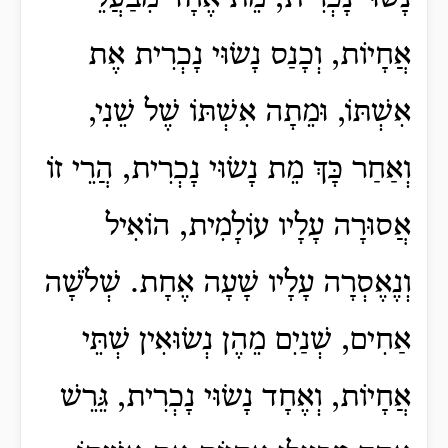
אֲחָיוֹת, וְכָנַס נָשׂוּי נָכְרִית אֶת
אִשְׁתּוֹ, וּמֵתָה אִשְׁתּוֹ שֶׁל שֵׁנִי,
וְאַחַר כָּךְ מֵת נָשׂוּי נָכְרִית, הֲרֵי זוֹ
אֲסוּרָה עָלָיו עוֹלָמִית, הוֹאִיל
וְנֶאֶסְרָה עָלָיו שָׁעָה אֶחָת. שְׁלֹשָׁה
אַחִים, שְׁנַיִם מֵהֶן נְשׂוּאִין שְׁתֵּי
אֲחָיוֹת, וְאֶחָד נָשׂוּי נָכְרִית, גֵּרֵשׁ