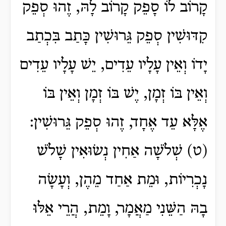
קָרוֹב לוֹ סָפֵק קָרוֹב לָהּ, זֶהוּ סְפֵק
קִדּוּשִׁין סְפֵק גֵּרוּשִׁין כָּתַב בִּכְתַב
יָדוֹ וְאֵין עָלָיו עֵדִים, יֵשׁ עָלָיו עֵדִים
וְאֵין בּוֹ זְמָן, יֶשׁ בּוֹ זְמָן וְאֵין בּוֹ
אֶלָּא עֵד אֶחָד, זֶהוּ סְפֵק גֵּרוּשִׁין:
(ט) שְׁלֹשָׁה אַחִין נְשׂוּאִין שָׁלֹשׁ
נָכְרִיוֹת, וּמֵת אַחַד מֵהֶן, וְעָשָׂה
בָהּ הַשֵּׁנִי מַאֲמָר, וָמֵת, הֲרֵי אֵלּוּ