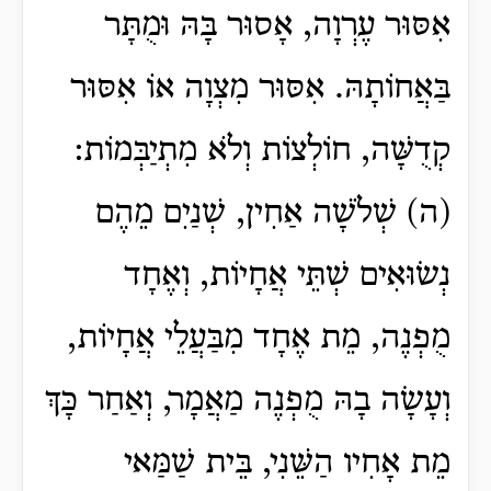
אִסּוּר עֶרְוָה, אָסוּר בָּהּ וּמֻתָּר
בַּאֲחוֹתָהּ. אִסּוּר מִצְוָה אוֹ אִסּוּר
קְדֻשָּׁה, חוֹלְצוֹת וְלֹא מִתְיַבְּמוֹת:
(ה) שְׁלֹשָׁה אַחִין, שְׁנַיִם מֵהֶם
נְשׂוּאִים שְׁתֵּי אֲחָיוֹת, וְאֶחָד
מֻפְנֶה, מֵת אֶחָד מִבַּעֲלֵי אֲחָיוֹת,
וְעָשָׂה בָהּ מֻפְנֶה מַאֲמָר, וְאַחַר כָּךְ
מֵת אָחִיו הַשֵּׁנִי, בֵּית שַׁמַּאי