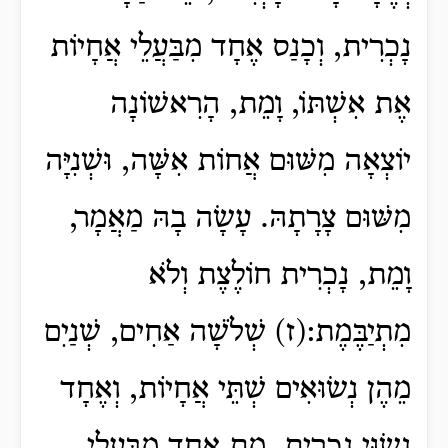
נָכְרִית, וְכָנַס אֶחָד מִבַּעֲלֵי אֲחָיוֹת
אֶת אִשְׁתּוֹ, וָמֵת, הָרִאשׁוֹנָה
יוֹצְאָה מִשּׁוּם אֲחוֹת אִשָּׁה, וּשְׁנִיָּה
מִשּׁוּם צָרָתָהּ. עָשָׂה בָהּ מַאֲמָר,
וָמֵת, נָכְרִית חוֹלֶצֶת וְלֹא
מִתְיַבֶּמֶת:(ז) שְׁלֹשָׁה אַחִים, שְׁנַיִם
מֵהֶן נְשׂוּאִים שְׁתֵּי אֲחָיוֹת, וְאֶחָד
נָשׂוּי נָכְרִית, מֵת אֶחָד מִבַּעֲלֵי