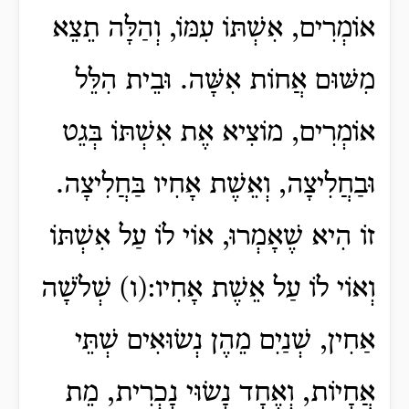
אוֹמְרִים, אִשְׁתּוֹ עִמּוֹ, וְהַלָּה תֵצֵא
מִשּׁוּם אֲחוֹת אִשָּׁה. וּבֵית הִלֵּל
אוֹמְרִים, מוֹצִיא אֶת אִשְׁתּוֹ בְּגֵט
וּבַחֲלִיצָה, וְאֵשֶׁת אָחִיו בַּחֲלִיצָה.
זוֹ הִיא שֶׁאָמְרוּ, אוֹי לוֹ עַל אִשְׁתּוֹ
וְאוֹי לוֹ עַל אֵשֶׁת אָחִיו:(ו) שְׁלֹשָׁה
אַחִין, שְׁנַיִם מֵהֶן נְשׂוּאִים שְׁתֵּי
אֲחָיוֹת, וְאֶחָד נָשׂוּי נָכְרִית, מֵת