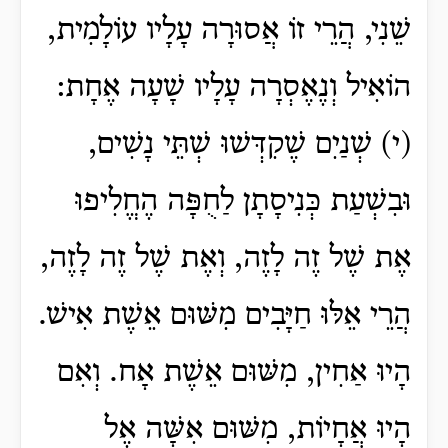
שֵׁנִי, הֲרֵי זוֹ אֲסוּרָה עָלָיו עוֹלָמִית,
הוֹאִיל וְנֶאֶסְרָה עָלָיו שָׁעָה אֶחָת:
(י) שְׁנַיִם שֶׁקִדְּשׁוּ שְׁתֵּי נָשִׁים,
וּבִשְׁעַת כְּנִיסָתָן לַחֻפָּה הֶחֱלִיפוּ
אֶת שֶׁל זֶה לָזֶה, וְאֶת שֶׁל זֶה לָזֶה,
הֲרֵי אֵלּוּ חַיָּבִים מִשּׁוּם אֵשֶׁת אִישׁ.
הָיוּ אַחִין, מִשּׁוּם אֵשֶׁת אָח. וְאִם
הָיוּ אֲחָיוֹת, מִשּׁוּם אִשָּׁה אֶל