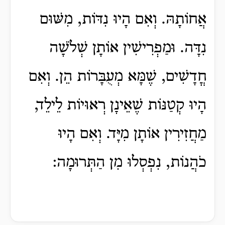
אֲחוֹתָהּ. וְאִם הָיוּ נִדּוֹת, מִשּׁוּם
נִדָּה. וּמַפְרִישִׁין אוֹתָן שְׁלֹשָׁה
חֳדָשִׁים, שֶׁמָּא מְעֻבָּרוֹת הֵן. וְאִם
הָיוּ קְטַנּוֹת שֶׁאֵינָן רְאוּיוֹת לֵילֵד,
מַחֲזִירִין אוֹתָן מִיָּד. וְאִם הָיוּ
כֹהֲנוֹת, נִפְסְלוּ מִן הַתְּרוּמָה: