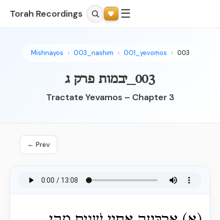
☰
Torah Recordings
Mishnayos
003_nashim
001_yevomos
003
003_יבמות פרק ג
Tractate Yevamos – Chapter 3
← Prev