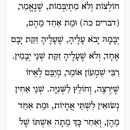
חוֹלְצוֹת וְלֹא מִתְיַבְּמוֹת, שֶׁנֶאֱמַר,
(דברים כה) וּמֵת אַחַד מֵהֶם,
יְבָמָהּ יָבֹא עָלֶיהָ, שֶׁעָלֶיהָ זִקַּת יָבָם
אֶחָד, וְלֹא שֶׁעָלֶיהָ זִקַּת שְׁנֵי יְבָמִין.
רַבִּי שִׁמְעוֹן אוֹמֵר, מְיַבֵּם לְאֵיזוֹ
שֶׁיִּרְצֶה, וְחוֹלֵץ לַשְּׁנִיָּה. שְׁנֵי אַחִין
נְשׂוּאִין לִשְׁתֵּי אֲחָיוֹת, וּמֵת אַחַד
מֵהֶן, וְאַחַר כָּךְ מֵתָה אִשְׁתּוֹ שֶׁל