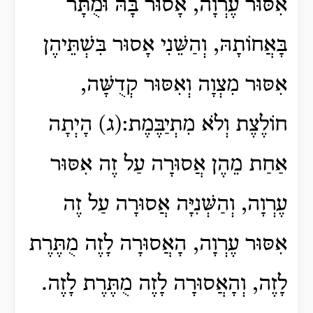
אִסּוּר עֶרְוָה, אָסוּר בָּהּ וּמֻתָּר
בָּאֲחוֹתָהּ, וְהַשֵּׁנִי אָסוּר בִּשְׁתֵּיהֶן
אִסּוּר מִצְוָה וְאִסּוּר קְדֻשָּׁה,
חוֹלֶצֶת וְלֹא מִתְיַבֶּמֶת:(ג) הָיְתָה
אַחַת מֵהֶן אֲסוּרָה עַל זֶה אִסּוּר
עֶרְוָה, וְהַשְּׁנִיָּה אֲסוּרָה עַל זֶה
אִסּוּר עֶרְוָה, הָאֲסוּרָה לָזֶה מֻתֶּרֶת
לָזֶה, וְהָאֲסוּרָה לָזֶה מֻתֶּרֶת לָזֶה.