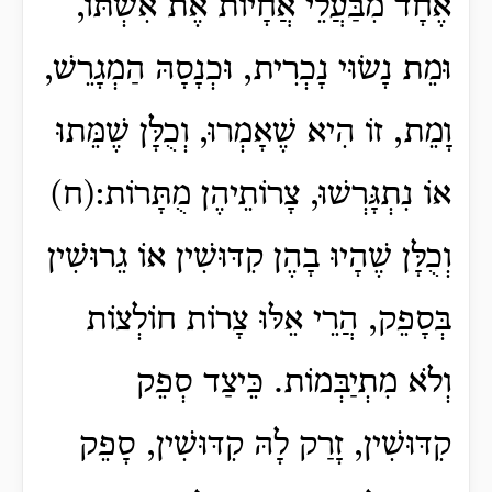
אֶחָד מִבַּעֲלֵי אֲחָיוֹת אֶת אִשְׁתּוֹ,
וּמֵת נָשׂוּי נָכְרִית, וּכְנָסָהּ הַמְגָרֵשׁ,
וָמֵת, זוֹ הִיא שֶׁאָמְרוּ, וְכֻלָּן שֶׁמֵּתוּ
אוֹ נִתְגָּרְשׁוּ, צָרוֹתֵיהֶן מֻתָּרוֹת:(ח)
וְכֻלָּן שֶׁהָיוּ בָהֶן קִדּוּשִׁין אוֹ גֵרוּשִׁין
בְּסָפֵק, הֲרֵי אֵלּוּ צָרוֹת חוֹלְצוֹת
וְלֹא מִתְיַבְּמוֹת. כֵּיצַד סְפֵק
קִדּוּשִׁין, זָרַק לָהּ קִדּוּשִׁין, סָפֵק