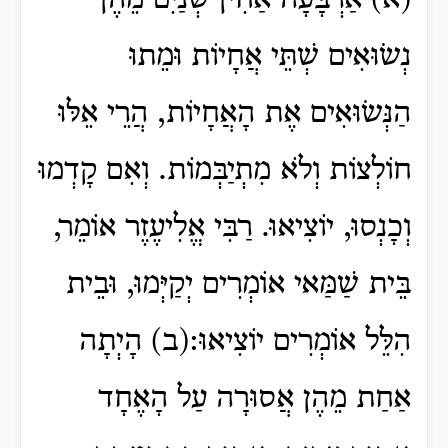
(א) אַרְבָּעָה אַחִין שְׁנַיִם מֵהֶן
נְשׂוּאִים שְׁתֵּי אֲחָיוֹת וּמֵתוּ
הַנְּשׂוּאִים אֶת הָאֲחָיוֹת, הֲרֵי אֵלּוּ
חוֹלְצוֹת וְלֹא מִתְיַבְּמוֹת. וְאִם קָדְמוּ
וְכָנְסוּ, יוֹצִיאוּ. רַבִּי אֱלִיעֶזֶר אוֹמֵר,
בֵּית שַׁמַּאי אוֹמְרִים יְקַיְּמוּ, וּבֵית
הִלֵּל אוֹמְרִים יוֹצִיאוּ:(ב) הָיְתָה
אַחַת מֵהֶן אֲסוּרָה עַל הָאֶחָד