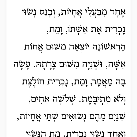
אֶחָד מִבַּעֲלֵי אֲחָיוֹת, וְכָנַס נָשׂוּי
נָכְרִית אֶת אִשְׁתּוֹ, וָמֵת,
הָרִאשׁוֹנָה יוֹצְאָה מִשּׁוּם אֲחוֹת
אִשָּׁה, וּשְׁנִיָּה מִשּׁוּם צָרָתָהּ. עָשָׂה
בָהּ מַאֲמָר, וָמֵת, נָכְרִית חוֹלֶצֶת
וְלֹא מִתְיַבֶּמֶת. שְׁלֹשָׁה אַחִים,
שְׁנַיִם מֵהֶם נְשׂוּאִים שְׁתֵּי אֲחָיוֹת,
וְאֶחָד נָשׂוּי נָכְרִית, מֵת הַנָּשׂוּי