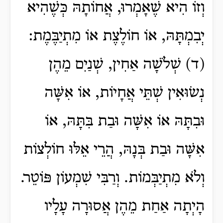
וְזוֹ הִיא שֶׁאָמְרוּ, אֲחוֹתָהּ כְּשֶׁהִיא
יְבִמְתָּהּ, אוֹ חוֹלֶצֶת אוֹ מִתְיַבֶּמֶת:
(ד) שְׁלֹשָׁה אַחִין, שְׁנַיִם מֵהֶן
נְשׂוּאִין שְׁתֵּי אֲחָיוֹת, אוֹ אִשָּׁה
וּבִתָּהּ אוֹ אִשָּׁה וּבַת בִּתָּהּ, אוֹ
אִשָּׁה וּבַת בְּנָהּ, הֲרֵי אֵלּוּ חוֹלְצוֹת
וְלֹא מִתְיַבְּמוֹת. וְרַבִּי שִׁמְעוֹן פּוֹטֵר.
הָיְתָה אַחַת מֵהֶן אֲסוּרָה עָלָיו